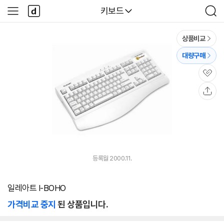
본문 바로가기
다
다나와
키보드
사
검
나
이
색
와
드
메
메
상품비교
인
뉴
대량구매
관
심
공
유
등록월 2000.11.
일레아트 I-BOHO
가격비교 중지
된 상품입니다.