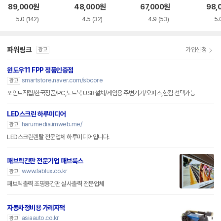
화이트 한글
한글
블랙 한글
89,000
원
48,000
원
67,000
원
98,
5.0
(142)
4.5
(32)
4.9
(53)
5.
파워링크
가입신청
광고
윈도우11 FPP 정품인증점
smartstore.naver.com/sbcore
광고
포인트적립/한국정품/PC,노트북 USB설치/게임용 주변기기/오피스,한컴 선택가능
LED스크린 하루미디어
harumedia.imweb.me/
광고
LED스크린렌탈 전문업체 하루미디어입니다.
패브릭간판 전문기업 패브룩스
www.fablux.co.kr
광고
패브릭출력 조명용간판 실사출력 전문업체
자동차정비용 가레지잭
asiaauto.co.kr
광고