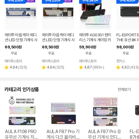
구매 250+
구매 230+
구매 340+
구매 450+
에이투 타음 케이 에디
에이투 타음 케이 에디
에이투 AG0301 텐키
FL-ESPORTS
션 LED 단청 기계식 사
션 LED 단청 기계식 사
리스 기계식 게이밍 키
7HE 유선 8K
무용 유선 키보드 고려
무용 유선 키보드 문방
보드 적축, 갈축
트리거 자석축 
69,500
69,500
59,900
98,000
원
원
원
원
청자, 적축
사우, 적축
민트 블랙, 저
무료
무료
무료
무료
축
에이투스토어
에이투스토어
에이투스토어
펀키스
네이버
페이
리
리
리
리
4.94
(
325
)
4.94
(
325
)
4.87
(
999+
)
4.92
(
433
)
별
별
별
별
뷰
뷰
뷰
뷰
점
점
점
점
수
수
수
수
카테고리 인기상품
전체보기
AULA F108 PRO
AULA F87 Pro 기
AULA F87 Pro 유
FL-
유무선 기계식 치즈
계식 다크 올리비아
무선 기계식 인디고
87H