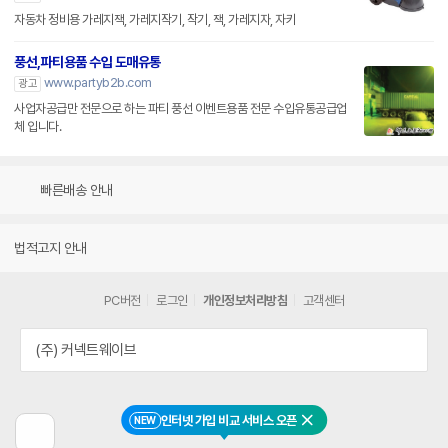
자동차 정비용 가레지잭, 가레지작기, 작기, 잭, 가레지자, 자키
풍선,파티용품 수입 도매유통
www.partyb2b.com
광고
사업자공급만 전문으로 하는 파티 풍선 이벤트용품 전문 수입유통공급업
체 입니다.
빠른배송 안내
법적고지 안내
PC버전
로그인
개인정보처리방침
고객센터
(주) 커넥트웨이브
인터넷 가입 비교 서비스 오픈
NEW
닫기
이