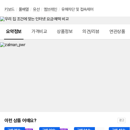
키보드
/
풀배열
/
유선
/
멤브레인
/
유해차단 및 접속제어
메뉴 네비게이션
요약정보
가격비교
상품정보
의견/리뷰
연관상품
이런 상품 어때요?
광고