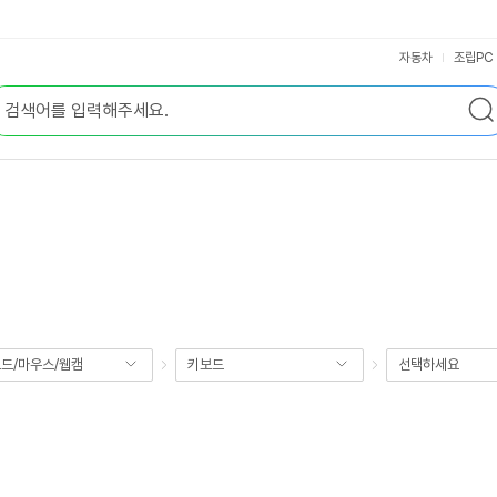
자동차
조립PC
드/마우스/웹캠
키보드
선택하세요