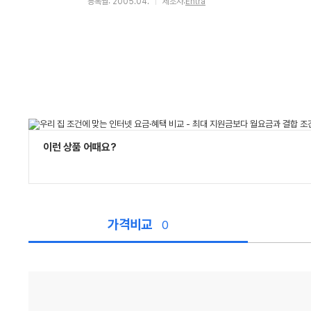
등록월: 2005.04.
제조사:
Entra
이런 상품 어때요?
가격비교
0
가
격
비
교