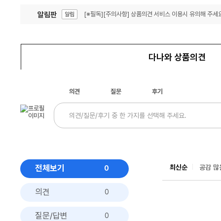
알림판
[※필독][주의사항] 상품의견 서비스 이용시 유의해 주세요
알림
잦은 오류, PC속도 잡자! PC안정화 위해 이건 꼭!
알림
다나와 상품의견
의견
질문
후기
전체보기
최신순
공감 많
0
의견
0
질문/답변
0