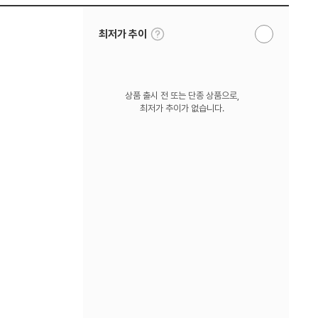
툴
최저가 추이
알
팁
림
보
받
기
기
상품 출시 전 또는 단종 상품으로,
최저가 추이가 없습니다.