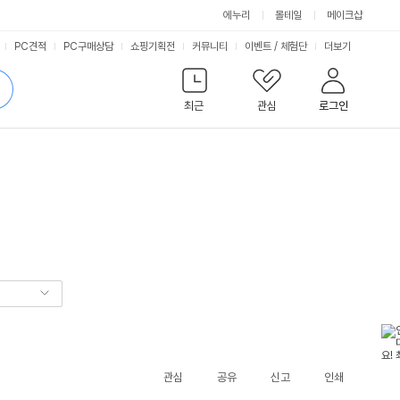
에누리
몰테일
메이크샵
서
PC견적
PC구매상담
쇼핑기획전
커뮤니티
이벤트
/
체험단
더보기
비
검
색
최근
관심
로그인
스
관심
공유
신고
인쇄