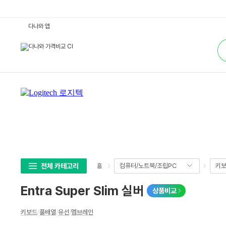
E
다나와 앱
n
t
통
r
합
a
검
S
색
u
p
e
r
S
l
i
m
실
버
:
다
나
와
가
전체 카테고리
컴퓨터/노트북/조립PC
키보
홈
격
비
교
Entra Super Slim 실버
상품비교
상
키보드
/
풀배열
/
유선
/
멤브레인
세
스