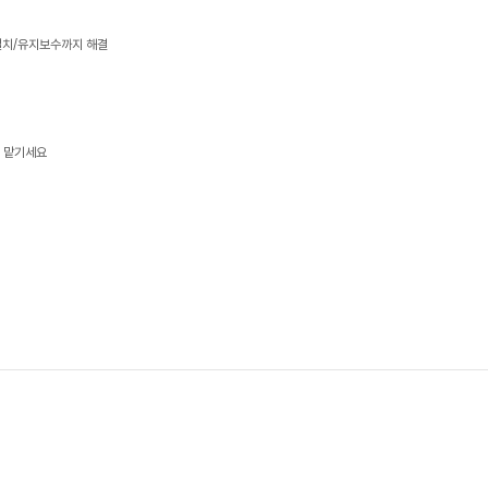
설치/유지보수까지 해결
게 맡기세요