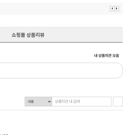
이
다
전
음
보
보
기
기
쇼핑몰 상품리뷰
내 상품의견 모음