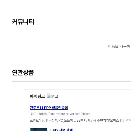
커뮤니티
제품을 사용해
연관상품
파워링크
윈도우11 FPP 정품인증점
광고
https://smartstore.naver.com/sbcore
포인트적립/한국정품/PC,노트북 USB설치/게임용 주변기기/오피스,한컴 선
LED 전문 카멜