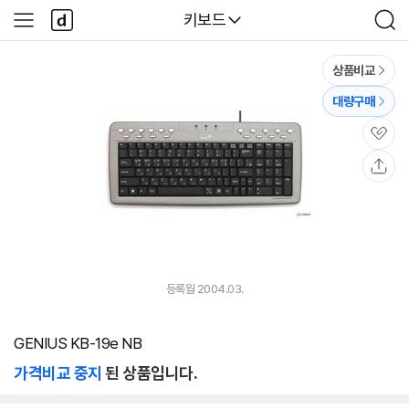
본문 바로가기
다
다나와
키보드
사
검
나
이
색
와
드
메
메
상품비교
인
뉴
대량구매
관
심
공
유
등록월 2004.03.
GENIUS KB-19e NB
가격비교 중지
된 상품입니다.