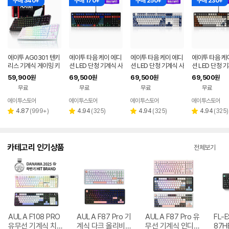
구매 340+
구매 170+
구매 250+
구매 230+
에이투 AG0301 텐키
에이투 타음 케이 에디
에이투 타음 케이 에디
에이투 타음 케
리스 기계식 게이밍 키
션 LED 단청 기계식 사
션 LED 단청 기계식 사
션 LED 단청 
보드 적축, 갈축
무용 유선 키보드 일월
무용 유선 키보드 고려
무용 유선 키보
59,900
69,500
69,500
69,500
원
원
원
원
오봉도, 적축
청자, 적축
사우, 적축
무료
무료
무료
무료
에이투스토어
에이투스토어
에이투스토어
에이투스토어
리
리
리
리
4.87
(
999+
)
4.94
(
325
)
4.94
(
325
)
4.94
(
325
)
별
별
별
별
뷰
뷰
뷰
뷰
점
점
점
점
수
수
수
수
카테고리 인기상품
전체보기
AULA F108 PRO
AULA F87 Pro 기
AULA F87 Pro 유
FL-
유무선 기계식 치즈
계식 다크 올리비아
무선 기계식 인디고
87H