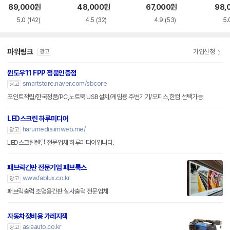
화이트 한글
한글
블랙 한글
89,000
원
48,000
원
67,000
원
98,
5.0
(142)
4.5
(32)
4.9
(53)
5.
파워링크
가입신청
광고
윈도우11 FPP 정품인증점
smartstore.naver.com/sbcore
광고
포인트적립/한국정품/PC,노트북 USB설치/게임용 주변기기/오피스,한컴 선택가능
LED스크린 하루미디어
harumedia.imweb.me/
광고
LED스크린렌탈 전문업체 하루미디어입니다.
패브릭간판 전문기업 패브룩스
www.fablux.co.kr
광고
패브릭출력 조명용간판 실사출력 전문업체
자동차정비용 가레지잭
asiaauto.co.kr
광고