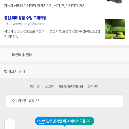
자동차 정비용 가레지잭, 가레지작기, 작기, 잭, 가레지자, 자키
풍선,파티용품 수입 도매유통
www.partyb2b.com
광고
사업자공급만 전문으로 하는 파티 풍선 이벤트용품 전문 수입유통공급업
체 입니다.
빠른배송 안내
법적고지 안내
PC버전
로그인
개인정보처리방침
고객센터
(주) 커넥트웨이브
인터넷 가입 비교 서비스 오픈
NEW
닫기
이