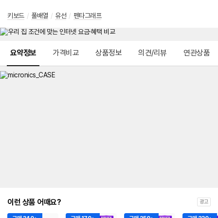
키보드
/
풀배열
/
유선
/
펜타그래프
메뉴 네비게이션
요약정보
가격비교
상품정보
의견/리뷰
연관상품
이런 상품 어때요?
광고