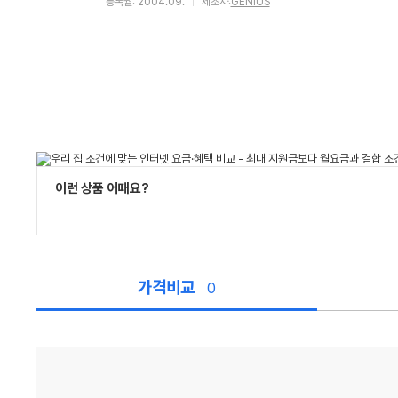
등록월: 2004.09.
제조사:
GENIUS
이런 상품 어때요?
가격비교
0
가
격
비
교