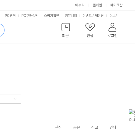
에누리
몰테일
메이크샵
서
PC견적
PC구매상담
쇼핑기획전
커뮤니티
이벤트
/
체험단
더보기
비
검
색
최근
관심
로그인
스
관심
공유
신고
인쇄