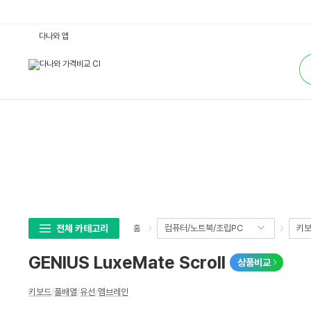
G
다나와 앱
E
N
통
I
합
U
검
S
색
L
u
x
e
M
a
t
e
S
c
r
o
l
l
:
전체 카테고리
컴퓨터/노트북/조립PC
키보
홈
다
나
와
GENIUS LuxeMate Scroll
상품비교
가
격
비
상
교
키보드
/
풀배열
/
유선
/
멤브레인
세
스