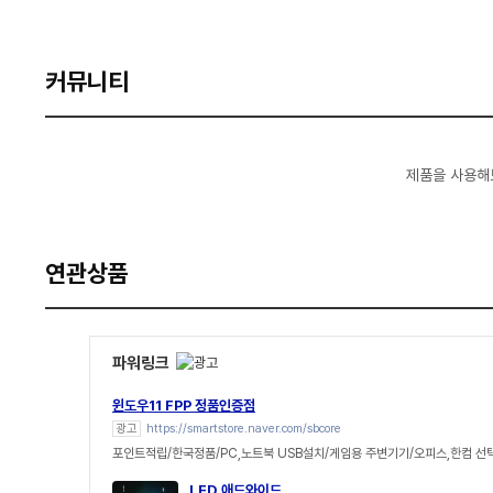
커뮤니티
제품을 사용해
연관상품
파워링크
윈도우11 FPP 정품인증점
광고
https://smartstore.naver.com/sbcore
포인트적립/한국정품/PC,노트북 USB설치/게임용 주변기기/오피스,한컴 선
LED 애드와이드