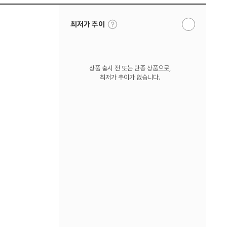
툴
최저가 추이
알
팁
림
보
받
기
기
상품 출시 전 또는 단종 상품으로,
최저가 추이가 없습니다.