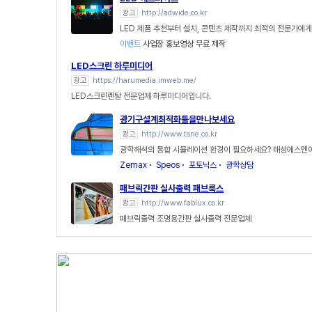
광고
http://adwide.co.kr
LED 제품 추천부터 설치, 콘텐츠 제작까지 최적의 전문가에
이벤트
사업장 홍보영상 무료 제작
LED스크린 하루미디어
광고
https://harumedia.imweb.me/
LED스크린렌탈 전문업체 하루미디어입니다.
광기구설계최적화툴을만나보세요
광고
http://www.tsne.co.kr
광학해석의 통합 시뮬레이션 환경이 필요하세요? 태성에스엔
Zemax
Speos
포토닉스
광학상담
패브릭간판 실사출력 패브룩스
광고
http://www.fablux.co.kr
패브릭출력 조명용간판 실사출력 전문업체