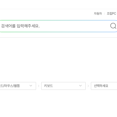
자동차
조립PC
드/마우스/웹캠
키보드
선택하세요