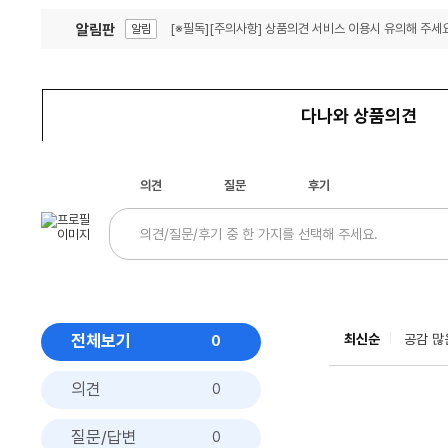
알림판
[※필독][주의사항] 상품의견 서비스 이용시 유의해 주세요
알림
잦은 오류, PC속도 잡자! PC안정화 위해 이건 꼭!
알림
다나와 상품의견
의견
질문
후기
전체보기
최신순
공감 많
0
의견
0
질문/답변
0