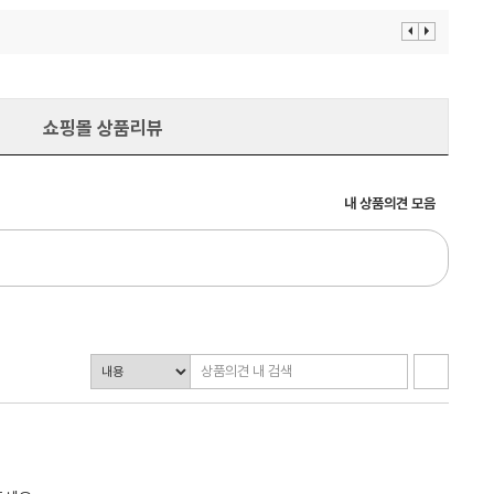
이
다
전
음
보
보
기
기
쇼핑몰 상품리뷰
내 상품의견 모음