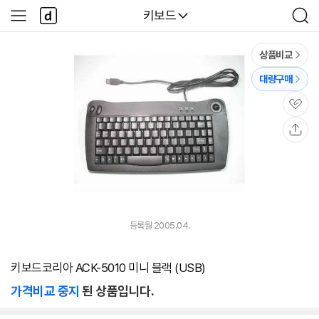
본문 바로가기
다
다나와
키보드
사
검
나
이
색
와
드
메
메
상품비교
인
뉴
대량구매
관
심
공
유
등록월 2005.04.
키보드코리아 ACK-5010 미니 블랙 (USB)
가격비교 중지
된 상품입니다.