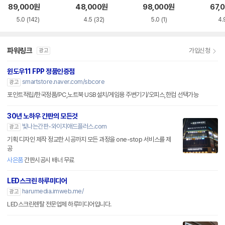
화이트 한글
한글
블랙
89,000
원
48,000
원
98,000
원
67,
5.0
(142)
4.5
(32)
5.0
(1)
4.
파워링크
가입신청
광고
윈도우11 FPP 정품인증점
smartstore.naver.com/sbcore
광고
포인트적립/한국정품/PC,노트북 USB설치/게임용 주변기기/오피스,한컴 선택가능
30년 노하우 간판의 모든것
빛나는간판-와이지애드플러스.com
광고
기획 디자인 제작 정교한 시공까지 모든 과정을 one-stop 서비스를 제
공
사은품
간판시공시 배너 무료
LED스크린 하루미디어
harumedia.imweb.me/
광고
LED스크린렌탈 전문업체 하루미디어입니다.