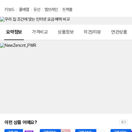
키보드
/
풀배열
/
유선
/
멤브레인
/
트랙볼
메뉴 네비게이션
요약정보
가격비교
상품정보
의견/리뷰
연관상품
이런 상품 어때요?
광고