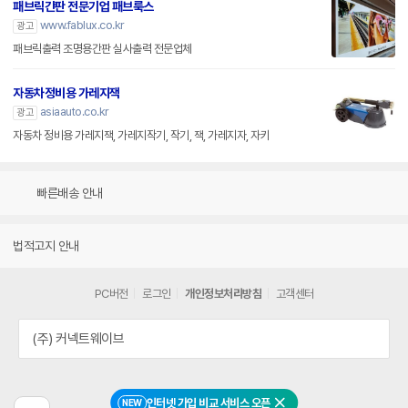
패브릭간판 전문기업 패브룩스
www.fablux.co.kr
광고
패브릭출력 조명용간판 실사출력 전문업체
자동차정비용 가레지잭
asiaauto.co.kr
광고
자동차 정비용 가레지잭, 가레지작기, 작기, 잭, 가레지자, 자키
빠른배송 안내
법적고지 안내
PC버전
로그인
개인정보처리방침
고객센터
(주) 커넥트웨이브
인터넷 가입 비교 서비스 오픈
NEW