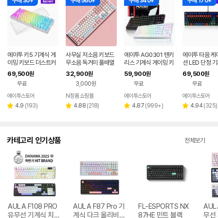
구매 30+
구매 560+
구매 340+
구매 170+
에이투 키5 기계식 게
사무실 저소음 키보드
에이투 AG0301 텐키
에이투 타음 케
이밍 키보드 더스트커
무소음 독거미 풀배열
리스 기계식 게이밍 키
션 LED 단청 
버 KEY5 RGB 백축
조용한 컴퓨터 자판기
보드 적축, 갈축
무용 유선 키보
69,500
32,900
59,900
69,500
원
원
원
원
텐키리스 가스켓 매크
핑크 유선 사무용 키보
오봉도, 적축
무료
3,000원
무료
무료
로
드
에이투스토어
N정품 쇼핑몰
에이투스토어
에이투스토어
네이버
페이
리
리
리
리
4.9
(
193
)
4.88
(
218
)
4.87
(
999+
)
4.94
(
325
)
별
별
별
별
뷰
뷰
뷰
뷰
점
점
점
점
수
수
수
수
카테고리 인기상품
전체보기
AULA F108 PRO
AULA F87 Pro 기
FL-ESPORTS NX
AUL
유무선 기계식 치즈
계식 다크 올리비아
87HE 민트 블랙
무선