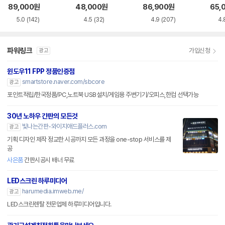
화이트 한글
한글
89,000
원
48,000
원
86,900
원
65,
5.0
(142)
4.5
(32)
4.9
(207)
4.
파워링크
가입신청
광고
윈도우11 FPP 정품인증점
smartstore.naver.com/sbcore
광고
포인트적립/한국정품/PC,노트북 USB설치/게임용 주변기기/오피스,한컴 선택가능
30년 노하우 간판의 모든것
빛나는간판-와이지애드플러스.com
광고
기획 디자인 제작 정교한 시공까지 모든 과정을 one-stop 서비스를 제
공
사은품
간판시공시 배너 무료
LED스크린 하루미디어
harumedia.imweb.me/
광고
LED스크린렌탈 전문업체 하루미디어입니다.