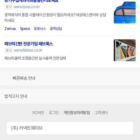
광기구설계최적화툴을만나보세요
www.tsne.co.kr
광고
광학해석의 통합 시뮬레이션 환경이 필요하세요? 태성에스엔이와 상담
하세요
Zemax
Speos
포토닉스
광학상담
패브릭간판 전문기업 패브룩스
www.fablux.co.kr
광고
패브릭출력 조명용간판 실사출력 전문업체
빠른배송 안내
법적고지 안내
PC버전
로그인
개인정보처리방침
고객센터
(주) 커넥트웨이브