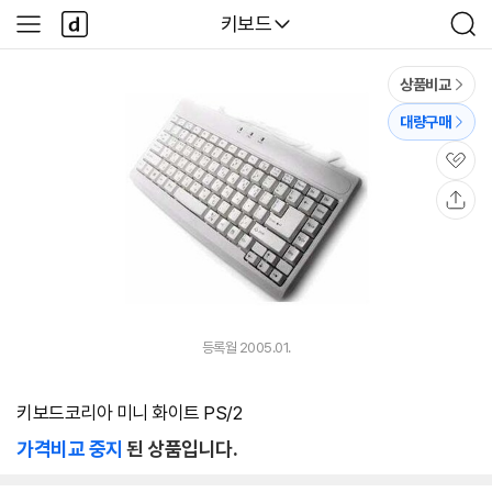
본문 바로가기
다
다나와
키보드
사
검
나
이
색
와
드
메
메
상품비교
인
뉴
대량구매
관
심
공
유
등록월 2005.01.
키보드코리아 미니 화이트 PS/2
가격비교 중지
된 상품입니다.