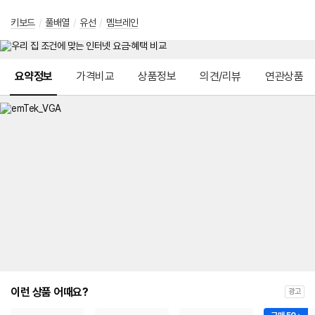
키보드
/
풀배열
/
유선
/
멤브레인
메뉴 네비게이션
요약정보
가격비교
상품정보
의견/리뷰
연관상품
이런 상품 어때요?
광고