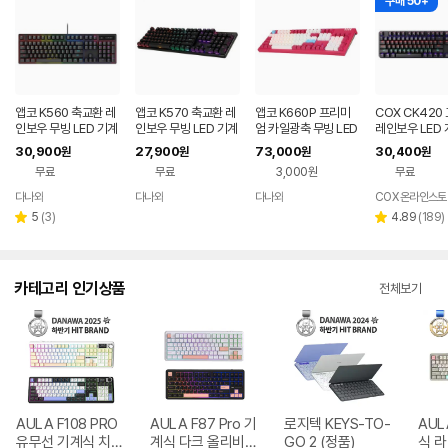
구매 50+
앱코 K560 축교환 레
앱코 K570 축교환 레
앱코 K660P 프리미
COX CK420
인보우 무빙 LED 기계
인보우 무빙 LED 기계
엄 카일광축 무빙 LED
레인보우 LED
식 블랙 (적축)
식 키보드 (갈축)
게이밍 기계식 키보드
기계식 키보드 블
30,900
27,900
73,000
30,400
원
원
원
원
(마젠타, 클릭)
축
무료
무료
3,000원
무료
다나와
다나와
다나와
COX 온라인스토
네이버
네이버
네이버
페이
페이
페이
리
리
5
(
3
)
4.89
(
189
)
별
별
뷰
뷰
점
점
수
수
카테고리 인기상품
전체보기
AULA F108 PRO
AULA F87 Pro 기
로지텍 KEYS-TO-
AUL
유무선 기계식 치즈
계식 다크 올리비아
GO 2 (정품)
식 