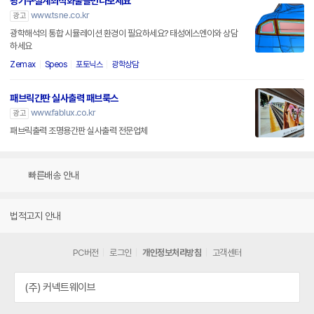
광기구설계최적화툴을만나보세요
www.tsne.co.kr
광고
광학해석의 통합 시뮬레이션 환경이 필요하세요? 태성에스엔이와 상담
하세요
Zemax
Speos
포토닉스
광학상담
패브릭간판 실사출력 패브룩스
www.fablux.co.kr
광고
패브릭출력 조명용간판 실사출력 전문업체
빠른배송 안내
법적고지 안내
PC버전
로그인
개인정보처리방침
고객센터
(주) 커넥트웨이브