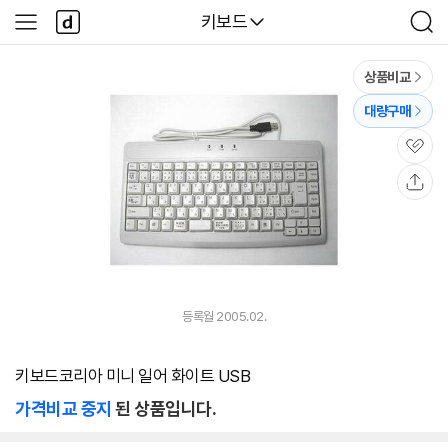
본문 바로가기
다
다나와
키보드
사
검
나
이
색
와
드
메
메
상품비교
인
뉴
대량구매
관
심
공
유
등록월 2005.02.
키보드코리아 미니 일어 화이트 USB
가격비교 중지
된 상품입니다.