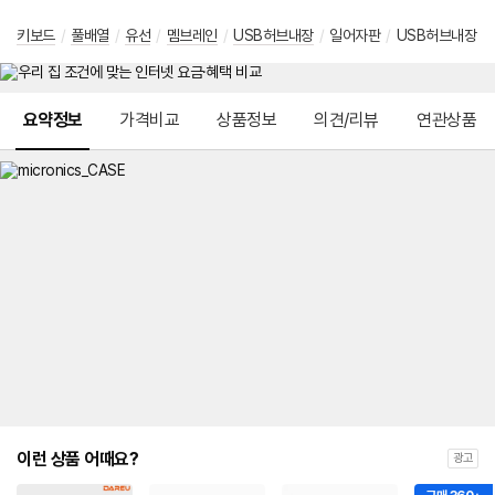
키보드
/
풀배열
/
유선
/
멤브레인
/
USB허브내장
/
일어자판
/
USB허브내장
메뉴 네비게이션
요약정보
가격비교
상품정보
의견/리뷰
연관상품
이런 상품 어때요?
광고