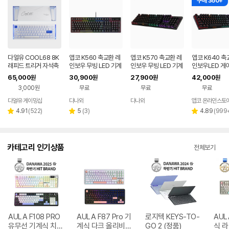
구매 360+
다얼유 COOL68 8K
앱코 K560 축교환 레
앱코 K570 축교환 레
앱코 K640 축
래피드 트리거 자석축
인보우 무빙 LED 기계
인보우 무빙 LED 기계
인보우LED 게
게이밍 키보드
식 블랙 (적축)
식 키보드 (갈축)
계식 키보드 N 
65,000
30,900
27,900
42,000
원
원
원
원
축
3,000원
무료
무료
무료
다얼유 게이밍샵
다나와
다나와
앱코 온라인스토
네이버
네이버
페이
페이
리
리
리
4.91
(
522
)
5
(
3
)
4.89
(
999
별
별
별
뷰
뷰
뷰
점
점
점
수
수
수
카테고리 인기상품
전체보기
AULA F108 PRO
AULA F87 Pro 기
로지텍 KEYS-TO-
AUL
유무선 기계식 치즈
계식 다크 올리비아
GO 2 (정품)
식 