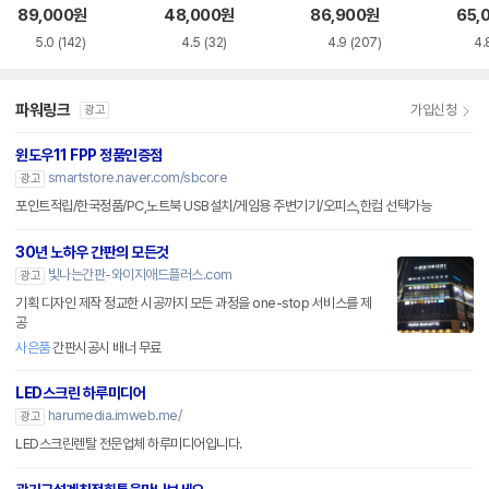
화이트 한글
한글
89,000
원
48,000
원
86,900
원
65,
5.0
(142)
4.5
(32)
4.9
(207)
4.
파워링크
가입신청
광고
윈도우11 FPP 정품인증점
smartstore.naver.com/sbcore
광고
포인트적립/한국정품/PC,노트북 USB설치/게임용 주변기기/오피스,한컴 선택가능
30년 노하우 간판의 모든것
빛나는간판-와이지애드플러스.com
광고
기획 디자인 제작 정교한 시공까지 모든 과정을 one-stop 서비스를 제
공
사은품
간판시공시 배너 무료
LED스크린 하루미디어
harumedia.imweb.me/
광고
LED스크린렌탈 전문업체 하루미디어입니다.