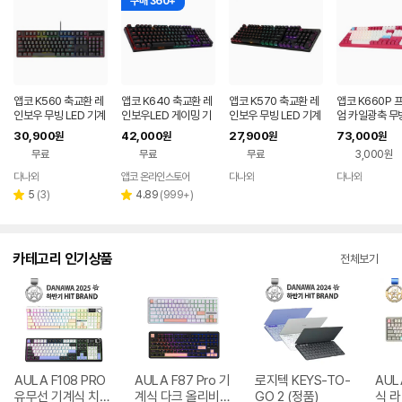
구매 360+
앱코 K560 축교환 레
앱코 K640 축교환 레
앱코 K570 축교환 레
앱코 K660P 
인보우 무빙 LED 기계
인보우LED 게이밍 기
인보우 무빙 LED 기계
엄 카일광축 무빙
식 블랙 (적축)
계식 키보드 N 블랙, 청
식 키보드 (갈축)
게이밍 기계식 
30,900
42,000
27,900
73,000
원
원
원
원
축
(마젠타, 클릭)
무료
무료
무료
3,000원
다나와
앱코 온라인스토어
다나와
다나와
네이버
네이버
네이버
페이
페이
페이
리
리
5
(
3
)
4.89
(
999+
)
별
별
뷰
뷰
점
점
수
수
카테고리 인기상품
전체보기
AULA F108 PRO
AULA F87 Pro 기
로지텍 KEYS-TO-
AUL
유무선 기계식 치즈
계식 다크 올리비아
GO 2 (정품)
식 