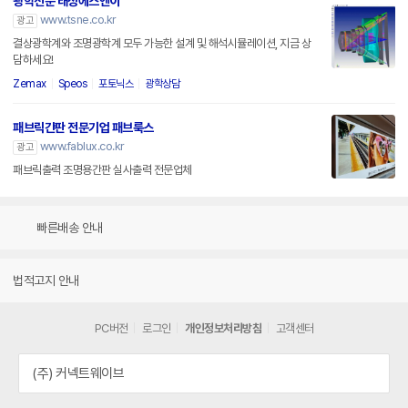
광학전문 태성에스엔이
www.tsne.co.kr
광고
결상광학계와 조명광학계 모두 가능한 설계 및 해석시뮬레이션, 지금 상
담하세요!
Zemax
Speos
포토닉스
광학상담
패브릭간판 전문기업 패브룩스
www.fablux.co.kr
광고
패브릭출력 조명용간판 실사출력 전문업체
빠른배송 안내
법적고지 안내
PC버전
로그인
개인정보처리방침
고객센터
(주) 커넥트웨이브