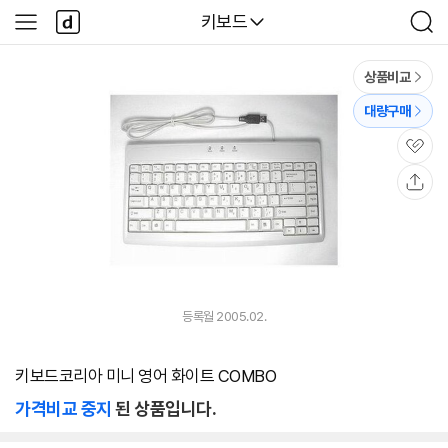
본문 바로가기
다
다나와
키보드
사
검
나
이
색
와
드
메
메
상품비교
인
뉴
대량구매
관
심
공
유
등록월 2005.02.
키보드코리아 미니 영어 화이트 COMBO
가격비교 중지
된 상품입니다.