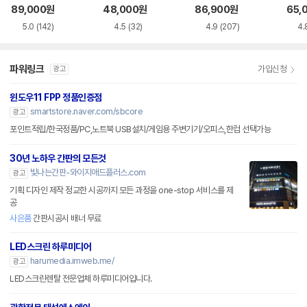
화이트 한글
한글
89,000
원
48,000
원
86,900
원
65,
5.0
(142)
4.5
(32)
4.9
(207)
4.
파워링크
가입신청
광고
윈도우11 FPP 정품인증점
smartstore.naver.com/sbcore
광고
포인트적립/한국정품/PC,노트북 USB설치/게임용 주변기기/오피스,한컴 선택가능
30년 노하우 간판의 모든것
빛나는간판-와이지애드플러스.com
광고
기획 디자인 제작 정교한 시공까지 모든 과정을 one-stop 서비스를 제
공
사은품
간판시공시 배너 무료
LED스크린 하루미디어
harumedia.imweb.me/
광고
LED스크린렌탈 전문업체 하루미디어입니다.