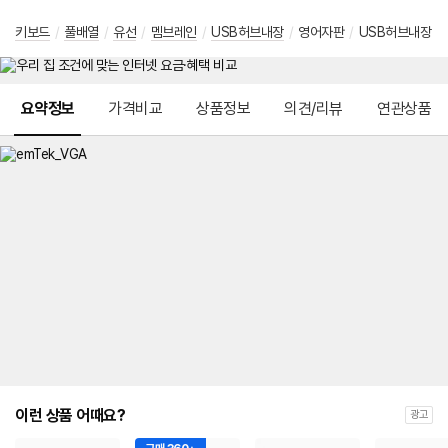
키보드
/
풀배열
/
유선
/
멤브레인
/
USB허브내장
/
영어자판
/
USB허브내장
메뉴 네비게이션
요약정보
가격비교
상품정보
의견/리뷰
연관상품
이런 상품 어때요?
광고