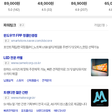
화이트 한글
한글
89,000
원
48,000
원
86,900
원
65,
5.0
(142)
4.5
(32)
4.9
(207)
4.
파워링크
가입신청
광고
윈도우11 FPP 정품인증점
smartstore.naver.com/sbcore
광고
포인트적립/한국정품/PC,노트북 USB설치/게임용 주변기기/오피스,한컴 선택가능
LED 전문 카멜
www.camelcorp.co.kr
광고
원하는 사이즈에 맞춰 주문제작 가능, 빠른 견적문의로 크기/설치/유지보
수까지 해결
납품실적
스토어
신제품출시
견적문의
트렌디한 젊은 간판
www.makesign.kr
광고
SI 매뉴얼 기반 간판 기획부터 전국 시공, AS까지 원스톱으로 제공합니다
빠른견적문의
포트폴리오
브랜드와함께
메이크사인