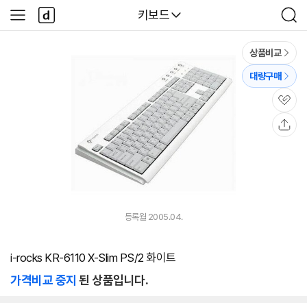
본문 바로가기
다
다나와
키보드
사
검
나
이
색
와
드
메
메
상품비교
인
뉴
대량구매
관
심
공
유
등록월 2005.04.
i-rocks KR-6110 X-Slim PS/2 화이트
가격비교 중지
된 상품입니다.