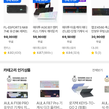
구매 450+
구매 340+
구매 170+
FL-ESPORTS NX8
에이투 AG0301 텐키
에이투 타음 케이 에디
앱코 K560 축
7HE 유선 8K 래피드
리스 기계식 게이밍 키
션 LED 단청 기계식 사
인보우 무빙 LE
트리거 자석축 키보드
보드 적축, 갈축
무용 유선 키보드 일월
식 블랙 (적축)
98,000
59,900
69,500
30,900
원
원
원
원
민트 블랙, 저소음스톰
오봉도, 적축
무료
무료
무료
무료
축
펀키스
에이투스토어
에이투스토어
다나와
네이버
네이버
페이
페이
리
리
리
리
4.92
(
430
)
4.87
(
999+
)
4.94
(
324
)
5
(
3
)
별
별
별
별
뷰
뷰
뷰
뷰
점
점
점
점
수
수
수
수
카테고리 인기상품
전체보기
AULA F108 PRO
AULA F87 Pro 기
로지텍 KEYS-TO-
AUL
유무선 기계식 치즈
계식 다크 올리비아
GO 2 (정품)
식 