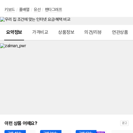
키보드
/
풀배열
/
유선
/
펜타그래프
메뉴 네비게이션
요약정보
가격비교
상품정보
의견/리뷰
연관상품
이런 상품 어때요?
광고