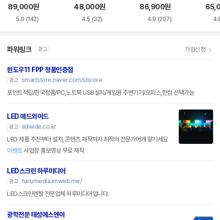
화이트 한글
한글
89,000
원
48,000
원
86,900
원
65,
5.0
(142)
4.5
(32)
4.9
(207)
4.
파워링크
가입신청
광고
윈도우11 FPP 정품인증점
smartstore.naver.com/sbcore
광고
포인트적립/한국정품/PC,노트북 USB설치/게임용 주변기기/오피스,한컴 선택가능
LED 애드와이드
adwide.co.kr
광고
LED 제품 추천부터 설치, 콘텐츠 제작까지 최적의 전문가에게 맡기세요
이벤트
사업장 홍보영상 무료 제작
LED스크린 하루미디어
harumedia.imweb.me/
광고
LED스크린렌탈 전문업체 하루미디어입니다.
광학전문 태성에스엔이