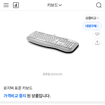
본문 바로가기
다
다나와
키보드
사
검
나
이
색
와
드
메
메
상품비교
인
뉴
대량구매
관
심
공
유
등록월 2004.09.
로지텍 표준 키보드
가격비교 중지
된 상품입니다.