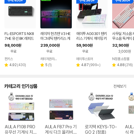
구매 450+
구매 340+
구매 560+
FL-ESPORTS NX8
레이저 헌츠맨 V3 HE
에이투 AG0301 텐키
사무실 저소음 
7HE 유선 8K 래피드
마그네틱 텐키리스 게
리스 기계식 게이밍 키
무소음 독거미 
트리거 자석축 키보드
이밍키보드 8KHz 기
보드 적축, 갈축
조용한 컴퓨터 
98,000
239,000
59,900
32,900
원
원
원
원
민트 블랙, 저소음스톰
계식 키보드
핑크 유선 사무
무료
무료
무료
3,000원
축
드
펀키스
레이저온라인스토어
에이투스토어
N정품 쇼핑몰
네이버
네이버
페이
페이
리
리
리
리
4.92
(
430
)
5
(
1
)
4.87
(
999+
)
4.88
(
216
)
별
별
별
별
뷰
뷰
뷰
뷰
점
점
점
점
수
수
수
수
카테고리 인기상품
전체보기
AULA F108 PRO
AULA F87 Pro 기
로지텍 KEYS-TO-
AUL
유무선 기계식 치즈
계식 다크 올리비아
GO 2 (정품)
식 