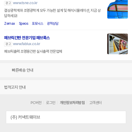
www.tsne.co.kr
광고
결상광학계와 조명광학계 모두 가능한 설계 및 해석시뮬레이션, 지금 상
담하세요!
Zemax
Speos
포토닉스
광학상담
패브릭간판 전문기업 패브룩스
www.fablux.co.kr
광고
패브릭출력 조명용간판 실사출력 전문업체
빠른배송 안내
법적고지 안내
PC버전
로그인
개인정보처리방침
고객센터
(주) 커넥트웨이브