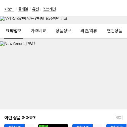
키보드
/
풀배열
/
유선
/
멤브레인
메뉴 네비게이션
요약정보
가격비교
상품정보
의견/리뷰
연관상품
이런 상품 어때요?
광고