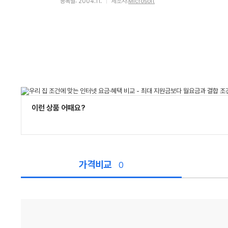
등록월: 2004.11.
제조사:
Microsoft
이런 상품 어때요?
가격비교
0
가
격
비
교