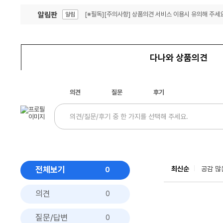
알림판
[※필독][주의사항] 상품의견 서비스 이용시 유의해 주세요
알림
잦은 오류, PC속도 잡자! PC안정화 위해 이건 꼭!
알림
다나와 상품의견
의견
질문
후기
전체보기
최신순
공감 많
0
의견
0
질문/답변
0