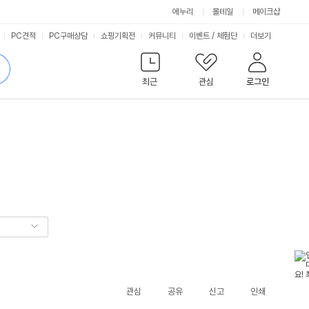
에누리
몰테일
메이크샵
서
PC견적
PC구매상담
쇼핑기획전
커뮤니티
이벤트
/
체험단
더보기
비
검
색
최근
관심
로그인
스
관심
공유
신고
인쇄