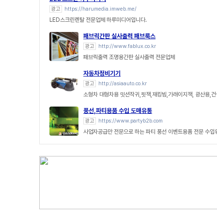
광고
https://harumedia.imweb.me/
LED스크린렌탈 전문업체 하루미디어입니다.
패브릭간판 실사출력 패브룩스
광고
http://www.fablux.co.kr
패브릭출력 조명용간판 실사출력 전문업체
자동차정비기기
광고
http://asiaauto.co.kr
소형차 대형차용 밋션작귀,핏잭,재킹빔,가래이지잭, 광산용,
풍선,파티용품 수입 도매유통
광고
https://www.partyb2b.com
사업자공급만 전문으로 하는 파티 풍선 이벤트용품 전문 수입