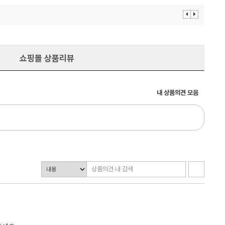
이
다
전
음
보
보
기
기
쇼핑몰 상품리뷰
내 상품의견 모음