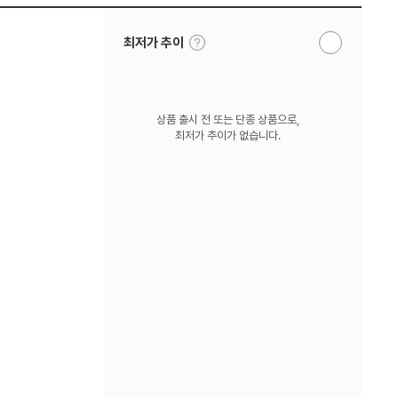
툴
최저가 추이
알
팁
림
보
받
기
기
상품 출시 전 또는 단종 상품으로,
최저가 추이가 없습니다.