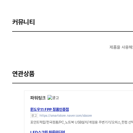
커뮤니티
제품을 사용해
연관상품
파워링크
윈도우11 FPP 정품인증점
광고
https://smartstore.naver.com/sbcore
포인트적립/한국정품/PC,노트북 USB설치/게임용 주변기기/오피스,한컴 선
LED스크린 하루미디어