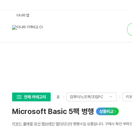
M
다나와 앱
i
c
통
r
합
o
검
s
색
o
f
t
B
a
s
i
c
5
팩
병
행
:
다
나
전체 카테고리
컴퓨터/노트북/조립PC
키보
홈
와
가
격
Microsoft Basic 5팩 병행
상품비교
비
교
상
키보드
/
풀배열
/
유선
/
멤브레인
/
멀티미디어
/
병행수입 상품입니다. 구매시 확인 부탁
세
스