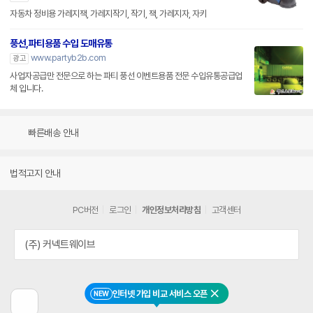
자동차 정비용 가레지잭, 가레지작기, 작기, 잭, 가레지자, 자키
풍선,파티용품 수입 도매유통
www.partyb2b.com
광고
사업자공급만 전문으로 하는 파티 풍선 이벤트용품 전문 수입유통공급업
체 입니다.
빠른배송 안내
법적고지 안내
PC버전
로그인
개인정보처리방침
고객센터
(주) 커넥트웨이브
인터넷 가입 비교 서비스 오픈
NEW
닫기
이