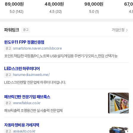
화이트 한글
한글
블랙
89,000
원
48,000
원
98,000
원
67,
5.0
(142)
4.5
(32)
5.0
(1)
4.
파워링크
가입신청
광고
윈도우11 FPP 정품인증점
smartstore.naver.com/sbcore
광고
포인트적립/한국정품/PC,노트북 USB설치/게임용 주변기기/오피스,한컴 선택가능
LED스크린 하루미디어
harumedia.imweb.me/
광고
LED스크린렌탈 전문업체 하루미디어입니다.
패브릭간판 전문기업 패브룩스
www.fablux.co.kr
광고
패브릭출력 조명용간판 실사출력 전문업체
자동차정비용 가레지잭
asiaauto.co.kr
광고