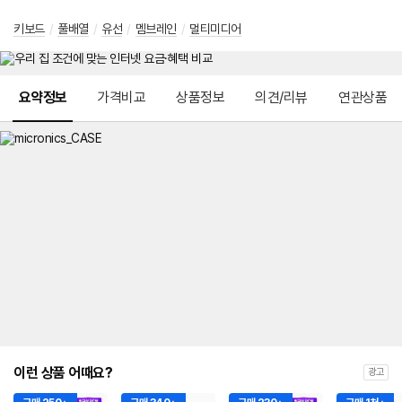
키보드
/
풀배열
/
유선
/
멤브레인
/
멀티미디어
메뉴 네비게이션
요약정보
가격비교
상품정보
의견/리뷰
연관상품
이런 상품 어때요?
광고