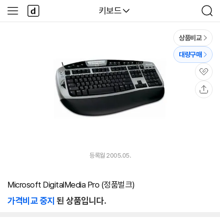
본문 바로가기
다
다나와
키보드
사
검
나
이
색
와
드
메
메
상품비교
인
뉴
대량구매
관
심
공
유
등록월 2005.05.
Microsoft DigitalMedia Pro (정품벌크)
가격비교 중지
된 상품입니다.