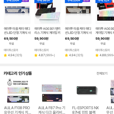
구매 250+
구매 340+
구매 230+
구매 1천+
에이투 타음 케이 에디
에이투 AG0301 텐키
에이투 타음 케이 에디
에이투 AG030
션 LED 단청 기계식 사
리스 기계식 게이밍 키
션 LED 단청 기계식 사
게이밍 기계식 
무용 유선 키보드 고려
보드 적축, 갈축
무용 유선 키보드 문방
USB 리니어
69,500
59,900
69,500
59,900
원
원
원
원
청자, 적축
사우, 적축
무료
무료
무료
무료
에이투스토어
에이투스토어
에이투스토어
에이투스토어
리
리
리
리
4.94
(
325
)
4.87
(
999+
)
4.94
(
325
)
4.88
(
999
별
별
별
별
뷰
뷰
뷰
뷰
점
점
점
점
수
수
수
수
카테고리 인기상품
전체보기
AULA F108 PRO
AULA F87 Pro 기
FL-ESPORTS NX
AUL
유무선 기계식 치즈
계식 다크 올리비아
87HE 민트 블랙
무선