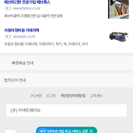
패브릭간판 전문기업 패브룩스
www.fablux.co.kr
광고
패브릭출력 조명용간판 실사출력 전문업체
자동차정비용 가레지잭
asiaauto.co.kr
광고
자동차 정비용 가레지잭, 가레지작기, 작기, 잭, 가레지자, 자키
빠른배송 안내
법적고지 안내
PC버전
로그인
개인정보처리방침
고객센터
(주) 커넥트웨이브
인터넷 가입 비교 서비스 오픈
NEW