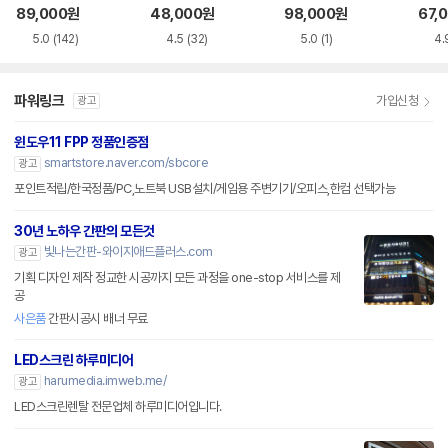
화이트 한글
한글
블랙
89,000
원
48,000
원
98,000
원
67,
5.0
(142)
4.5
(32)
5.0
(1)
4.
파워링크
가입신청
광고
윈도우11 FPP 정품인증점
smartstore.naver.com/sbcore
광고
포인트적립/한국정품/PC,노트북 USB설치/게임용 주변기기/오피스,한컴 선택가능
30년 노하우 간판의 모든것
빛나는간판-와이지애드플러스.com
광고
기획 디자인 제작 정교한 시공까지 모든 과정을 one-stop 서비스를 제
공
사은품
간판시공시 배너 무료
LED스크린 하루미디어
harumedia.imweb.me/
광고
LED스크린렌탈 전문업체 하루미디어입니다.