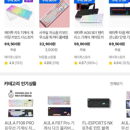
구매 30+
구매 560+
구매 340+
구매 170+
에이투 키5 기계식 게
사무실 저소음 키보드
에이투 AG0301 텐키
에이투 타음 케
이밍 키보드 더스트커
무소음 독거미 풀배열
리스 기계식 게이밍 키
션 LED 단청 
버 KEY5 RGB 백축
조용한 컴퓨터 자판기
보드 적축, 갈축
무용 유선 키보
69,500
32,900
59,900
69,500
원
원
원
원
텐키리스 가스켓 매크
핑크 유선 사무용 키보
오봉도, 적축
무료
3,000원
무료
무료
로
드
에이투스토어
N정품 쇼핑몰
에이투스토어
에이투스토어
네이버
페이
리
리
리
리
4.9
(
193
)
4.88
(
218
)
4.87
(
999+
)
4.94
(
325
)
별
별
별
별
뷰
뷰
뷰
뷰
점
점
점
점
수
수
수
수
카테고리 인기상품
전체보기
AULA F108 PRO
AULA F87 Pro 기
FL-ESPORTS NX
AUL
유무선 기계식 치즈
계식 다크 올리비아
87HE 민트 블랙
무선