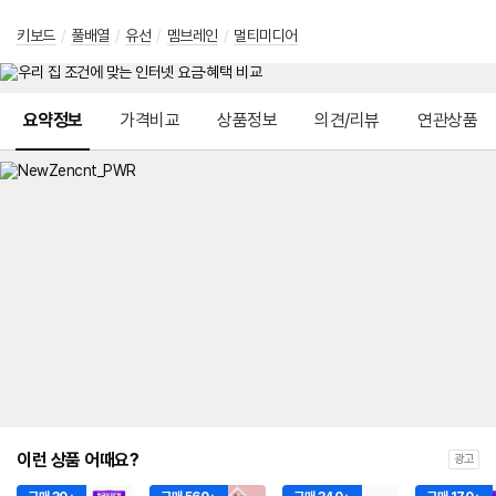
키보드
/
풀배열
/
유선
/
멤브레인
/
멀티미디어
메뉴 네비게이션
요약정보
가격비교
상품정보
의견/리뷰
연관상품
이런 상품 어때요?
광고