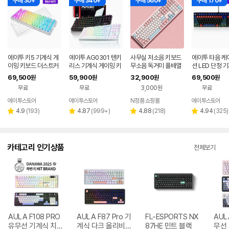
구매 30+
구매 340+
구매 560+
구매 170+
에이투 키5 기계식 게
에이투 AG0301 텐키
사무실 저소음 키보드
에이투 타음 케
이밍 키보드 더스트커
리스 기계식 게이밍 키
무소음 독거미 풀배열
션 LED 단청 
버 KEY5 RGB 백축
보드 적축, 갈축
조용한 컴퓨터 자판기
무용 유선 키보
69,500
59,900
32,900
69,500
원
원
원
원
텐키리스 가스켓 매크
핑크 유선 사무용 키보
오봉도, 적축
무료
무료
3,000원
무료
로
드
에이투스토어
에이투스토어
N정품 쇼핑몰
에이투스토어
네이버
페이
리
리
리
리
4.9
(
193
)
4.87
(
999+
)
4.88
(
218
)
4.94
(
325
)
별
별
별
별
뷰
뷰
뷰
뷰
점
점
점
점
수
수
수
수
카테고리 인기상품
전체보기
AULA F108 PRO
AULA F87 Pro 기
FL-ESPORTS NX
AUL
유무선 기계식 치즈
계식 다크 올리비아
87HE 민트 블랙
무선