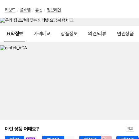
키보드
/
풀배열
/
유선
/
멤브레인
메뉴 네비게이션
요약정보
가격비교
상품정보
의견/리뷰
연관상품
이런 상품 어때요?
광고