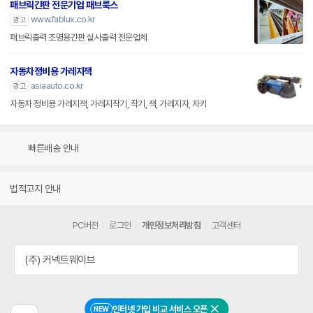
패브릭간판 전문기업 패브룩스
www.fablux.co.kr
광고
패브릭출력 조명용간판 실사출력 전문업체
자동차정비용 가레지잭
asiaauto.co.kr
광고
자동차 정비용 가레지잭, 가레지작기, 작기, 잭, 가레지자, 자키
빠른배송 안내
법적고지 안내
PC버전
로그인
개인정보처리방침
고객센터
(주) 커넥트웨이브
인터넷 가입 비교 서비스 오픈
NEW