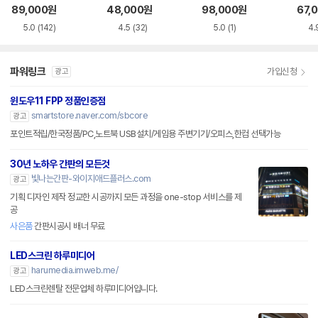
화이트 한글
한글
블랙
89,000
원
48,000
원
98,000
원
67,
5.0
(142)
4.5
(32)
5.0
(1)
4.
파워링크
가입신청
광고
윈도우11 FPP 정품인증점
smartstore.naver.com/sbcore
광고
포인트적립/한국정품/PC,노트북 USB설치/게임용 주변기기/오피스,한컴 선택가능
30년 노하우 간판의 모든것
빛나는간판-와이지애드플러스.com
광고
기획 디자인 제작 정교한 시공까지 모든 과정을 one-stop 서비스를 제
공
사은품
간판시공시 배너 무료
LED스크린 하루미디어
harumedia.imweb.me/
광고
LED스크린렌탈 전문업체 하루미디어입니다.