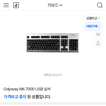
본문 바로가기
다
다나와
키보드
사
검
나
이
색
와
드
메
메
상품비교
인
뉴
대량구매
관
심
공
유
등록월 2004.11.
Odyssey NK-7000 USB 실버
가격비교 중지
된 상품입니다.