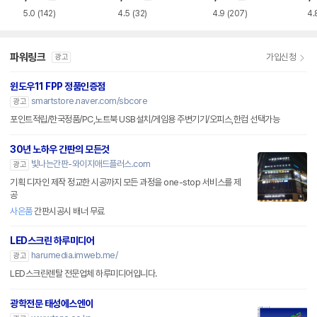
5.0
(142)
4.5
(32)
4.9
(207)
4.
파워링크
가입신청
광고
윈도우11 FPP 정품인증점
smartstore.naver.com/sbcore
광고
포인트적립/한국정품/PC,노트북 USB설치/게임용 주변기기/오피스,한컴 선택가능
30년 노하우 간판의 모든것
빛나는간판-와이지애드플러스.com
광고
기획 디자인 제작 정교한 시공까지 모든 과정을 one-stop 서비스를 제
공
사은품
간판시공시 배너 무료
LED스크린 하루미디어
harumedia.imweb.me/
광고
LED스크린렌탈 전문업체 하루미디어입니다.
광학전문 태성에스엔이