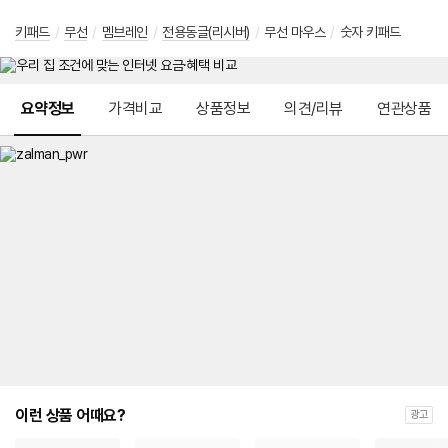
키패드
/
무선
/
멤브레인
/
전용동글(리시버)
/
무선 마우스
/
숫자 키패드
메뉴 네비게이션
요약정보
가격비교
상품정보
의견/리뷰
연관상품
이런 상품 어때요?
광고