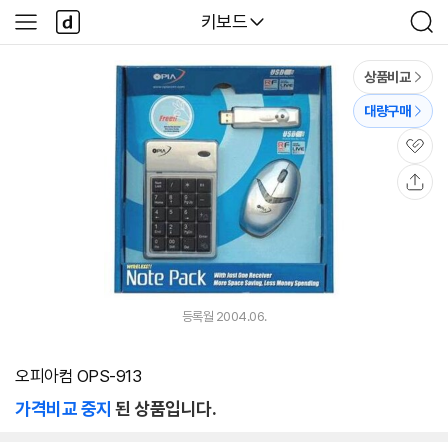
본문 바로가기
다
다나와
키보드
사
검
나
이
색
와
드
메
메
상품비교
인
뉴
대량구매
관
심
공
유
등록월 2004.06.
오피아컴 OPS-913
가격비교 중지
된 상품입니다.