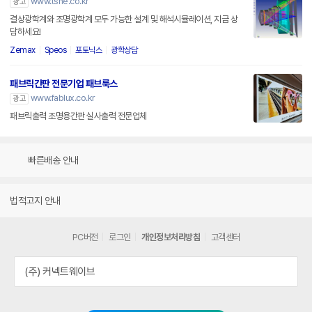
www.tsne.co.kr
광고
결상광학계와 조명광학계 모두 가능한 설계 및 해석시뮬레이션, 지금 상
담하세요!
Zemax
Speos
포토닉스
광학상담
패브릭간판 전문기업 패브룩스
www.fablux.co.kr
광고
패브릭출력 조명용간판 실사출력 전문업체
빠른배송 안내
법적고지 안내
PC버전
로그인
개인정보처리방침
고객센터
(주) 커넥트웨이브