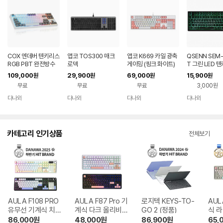
COX 엔데버 텐키리스
앱코 TOS300 매크
앱코 K669 카일 광축
QSENN SEM
RGB PBT 완전방수
로덱
게이밍 (핑크 화이트)
T 그린 LED 
무접점 화이트 (45g)
109,000
29,900
69,000
15,900
원
원
원
원
무료
무료
무료
3,000원
다나와
다나와
다나와
다나와
네이버
네이버
네이버
네이버
페이
페이
페이
페이
카테고리 인기상품
전체보기
AULA F108 PRO
AULA F87 Pro 기
로지텍 KEYS-TO-
AUL
유무선 기계식 치즈
계식 다크 올리비아
GO 2 (정품)
식 
화이트 한글
한글
86,000
원
48,000
원
86,900
원
65,