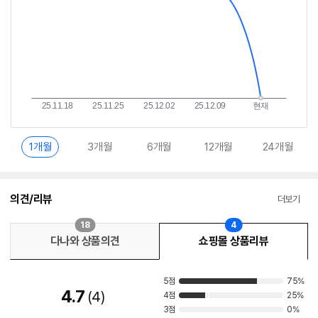
1개월
3개월
6개월
12개월
24개월
의견/리뷰
더보기
18
4
다나와 상품의견
쇼핑몰 상품리뷰
5점
75%
4.7
4
4점
25%
3점
0%