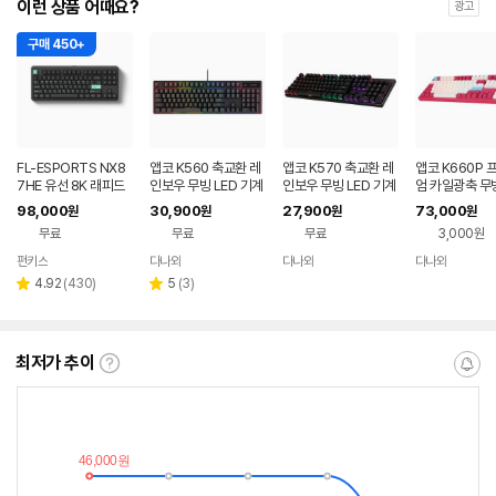
이런 상품 어때요?
광고
구매 450+
FL-ESPORTS NX8
앱코 K560 축교환 레
앱코 K570 축교환 레
앱코 K660P 
7HE 유선 8K 래피드
인보우 무빙 LED 기계
인보우 무빙 LED 기계
엄 카일광축 무빙
트리거 자석축 키보드
식 블랙 (적축)
식 키보드 (갈축)
게이밍 기계식 
98,000
30,900
27,900
73,000
원
원
원
원
민트 블랙, 저소음스톰
(마젠타, 클릭)
무료
무료
무료
3,000원
축
펀키스
다나와
다나와
다나와
네이버
네이버
네이버
네이버
페이
페이
페이
페이
리
리
4.92
(
430
)
5
(
3
)
별
별
뷰
뷰
점
점
수
수
최저가 추이
최
알
저
림
가
받
추
는
이
중
란?