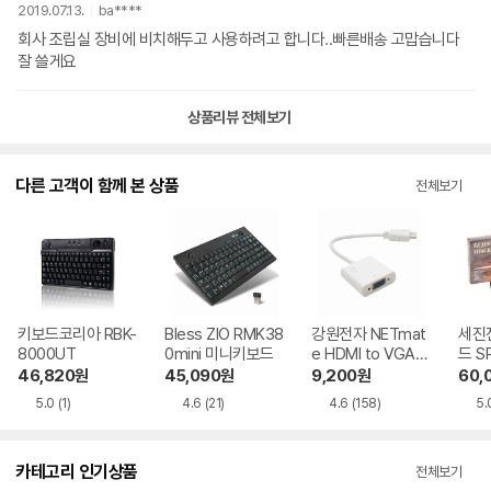
2019.07.13.
ba****
회사 조립실 장비에 비치해두고 사용하려고 합니다..빠른배송 고맙습니다
잘 쓸게요
상품리뷰 전체보기
다른 고객이 함께 본 상품
전체보기
키보드코리아 RBK-
Bless ZIO RMK38
강원전자 NETmat
세진
8000UT
0mini 미니키보드
e HDMI to VGA
드 S
컨버터 (NM-HV0
랙 U
46,820
원
45,090
원
9,200
원
60,
3)
5.0
(1)
4.6
(21)
4.6
(158)
5.
카테고리 인기상품
전체보기