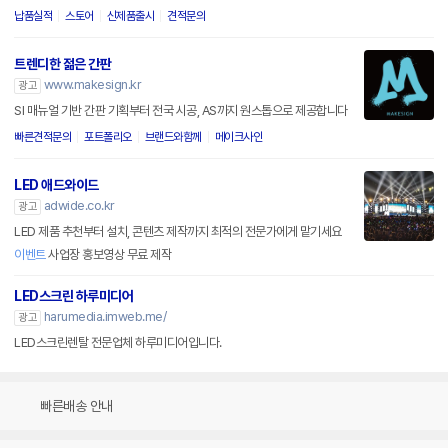
납품실적
스토어
신제품출시
견적문의
트렌디한 젊은 간판
www.makesign.kr
광고
SI 매뉴얼 기반 간판 기획부터 전국 시공, AS까지 원스톱으로 제공합니다
빠른견적문의
포트폴리오
브랜드와함께
메이크사인
LED 애드와이드
adwide.co.kr
광고
LED 제품 추천부터 설치, 콘텐츠 제작까지 최적의 전문가에게 맡기세요
이벤트
사업장 홍보영상 무료 제작
LED스크린 하루미디어
harumedia.imweb.me/
광고
LED스크린렌탈 전문업체 하루미디어입니다.
빠른배송 안내