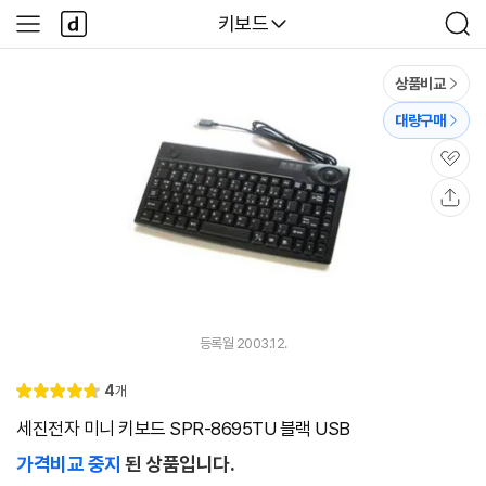
본문 바로가기
다
다나와
키보드
사
검
나
이
색
와
드
메
메
상품비교
인
뉴
대량구매
관
심
공
유
등록월 2003.12.
리
4
개
별
4.
뷰
점
8
세진전자 미니 키보드 SPR-8695TU 블랙 USB
가격비교 중지
된 상품입니다.