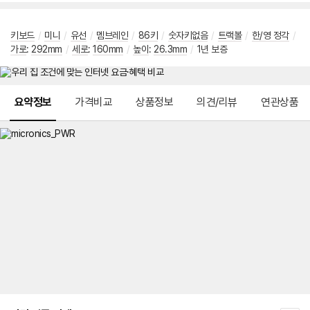
키보드
/
미니
/
유선
/
멤브레인
/
86키
/
숫자키없음
/
트랙볼
/
한/영 정각
/
가로
:
292mm
/
세로
:
160mm
/
높이
:
26.3mm
/
1년 보증
메뉴 네비게이션
요약정보
가격비교
상품정보
의견/리뷰
연관상품