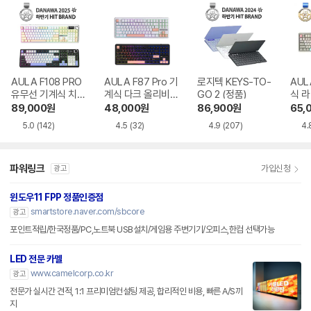
AULA F108 PRO
AULA F87 Pro 기
로지텍 KEYS-TO-
AUL
유무선 기계식 치즈
계식 다크 올리비아
GO 2 (정품)
식 
화이트 한글
한글
89,000
원
48,000
원
86,900
원
65,
5.0
(142)
4.5
(32)
4.9
(207)
4.
파워링크
가입신청
광고
윈도우11 FPP 정품인증점
smartstore.naver.com/sbcore
광고
포인트적립/한국정품/PC,노트북 USB설치/게임용 주변기기/오피스,한컴 선택가능
LED 전문 카멜
www.camelcorp.co.kr
광고
전문가 실시간 견적, 1:1 프리미엄컨설팅 제공, 합리적인 비용, 빠른 A/S까
지