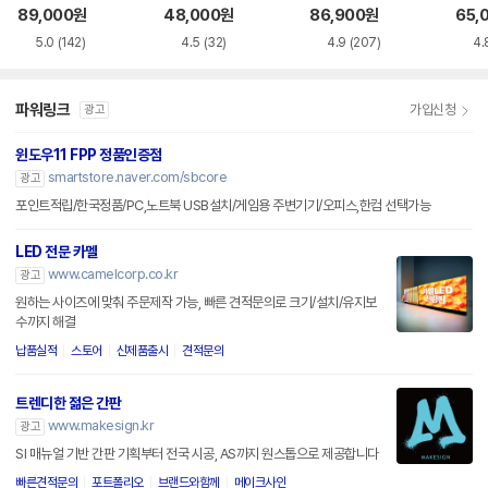
화이트 한글
한글
89,000
원
48,000
원
86,900
원
65,
5.0
(142)
4.5
(32)
4.9
(207)
4.
파워링크
가입신청
광고
윈도우11 FPP 정품인증점
smartstore.naver.com/sbcore
광고
포인트적립/한국정품/PC,노트북 USB설치/게임용 주변기기/오피스,한컴 선택가능
LED 전문 카멜
www.camelcorp.co.kr
광고
원하는 사이즈에 맞춰 주문제작 가능, 빠른 견적문의로 크기/설치/유지보
수까지 해결
납품실적
스토어
신제품출시
견적문의
트렌디한 젊은 간판
www.makesign.kr
광고
SI 매뉴얼 기반 간판 기획부터 전국 시공, AS까지 원스톱으로 제공합니다
빠른견적문의
포트폴리오
브랜드와함께
메이크사인