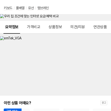
키보드
/
풀배열
/
유선
/
멤브레인
메뉴 네비게이션
요약정보
가격비교
상품정보
의견/리뷰
연관상품
이런 상품 어때요?
광고