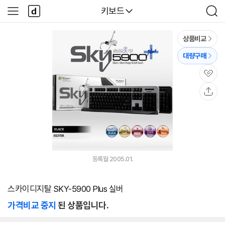
본문 바로가기
다
다나와
키보드
사
검
나
이
색
와
드
메
메
상품비교
인
뉴
대량구매
관
심
공
유
등록월 2005.01.
스카이디지탈 SKY-5900 Plus 실버
가격비교 중지
된 상품입니다.