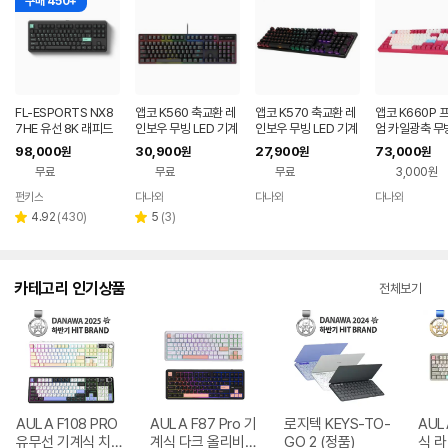
구매 450+
FL-ESPORTS NX8
앱코 K560 축교환 레
앱코 K570 축교환 레
앱코 K660P 
7HE 유선 8K 래피드
인보우 무빙 LED 기계
인보우 무빙 LED 기계
엄 카일광축 무빙
트리거 자석축 키보드
식 블랙 (적축)
식 키보드 (갈축)
게이밍 기계식 
98,000
30,900
27,900
73,000
원
원
원
원
민트 블랙, 저소음스톰
(마젠타, 클릭)
무료
무료
무료
3,000원
축
펀키스
다나와
다나와
다나와
네이버
네이버
네이버
네이버
페이
페이
페이
페이
리
리
4.92
(
430
)
5
(
3
)
별
별
뷰
뷰
점
점
수
수
카테고리 인기상품
전체보기
AULA F108 PRO
AULA F87 Pro 기
로지텍 KEYS-TO-
AUL
유무선 기계식 치즈
계식 다크 올리비아
GO 2 (정품)
식 