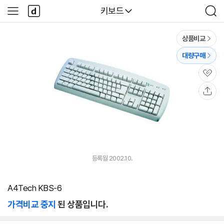
본문 바로가기
다
다나와
키보드
사
검
나
이
색
와
드
메
메
상품비교
인
뉴
대량구매
관
심
공
유
등록월 2002.10.
A4Tech KBS-6
가격비교 중지
된 상품입니다.