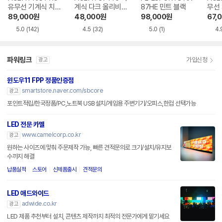
유무선 기계식 치즈
계식 다크 올리비아
87HE 민트 블랙
무선
화이트 한글
한글
블랙
89,000
원
48,000
원
98,000
원
67,
5.0
(142)
4.5
(32)
5.0
(1)
4.
파워링크
가입신청
광고
윈도우11 FPP 정품인증점
smartstore.naver.com/sbcore
광고
포인트적립/한국정품/PC,노트북 USB설치/게임용 주변기기/오피스,한컴 선택가능
LED 전문 카멜
www.camelcorp.co.kr
광고
원하는 사이즈에 맞춰 주문제작 가능, 빠른 견적문의로 크기/설치/유지보
수까지 해결
납품실적
스토어
신제품출시
견적문의
LED 애드와이드
adwide.co.kr
광고
LED 제품 추천부터 설치, 콘텐츠 제작까지 최적의 전문가에게 맡기세요