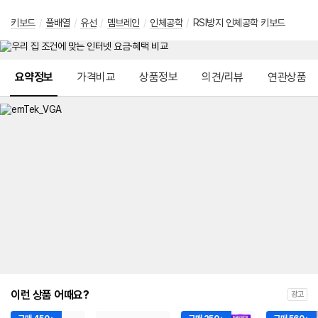
키보드
/
풀배열
/
유선
/
멤브레인
/
인체공학
/
RSI방지 인체공학 키보드
메뉴 네비게이션
요약정보
가격비교
상품정보
의견/리뷰
연관상품
이런 상품 어때요?
광고