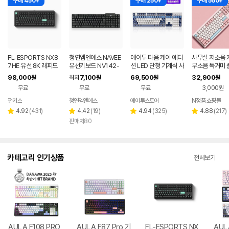
구매 450+
구매 250+
구매 560+
FL-ESPORTS NX8
청연엠엔에스 NAVEE
에이투 타음 케이 에디
사무실 저소음 
7HE 유선 8K 래피드
유선키보드 NV142-
션 LED 단청 기계식 사
무소음 독거미 
트리거 자석축 키보드
KB15U 저소음 슬림
무용 유선 키보드 고려
조용한 컴퓨터 
98,000
7,100
69,500
32,900
원
최저
원
원
원
민트 블랙, 저소음스톰
블랙
청자, 적축
핑크 유선 사무
무료
무료
무료
3,000원
축
드
펀키스
청연엠엔에스
에이투스토어
N정품 쇼핑몰
네이버
페이
리
리
리
리
4.92
(
431
)
4.42
(
19
)
4.94
(
325
)
4.88
(
217
)
별
별
별
별
뷰
뷰
뷰
뷰
판매처80
점
점
점
점
수
수
수
수
카테고리 인기상품
전체보기
AULA F108 PRO
AULA F87 Pro 기
FL-ESPORTS NX
AUL