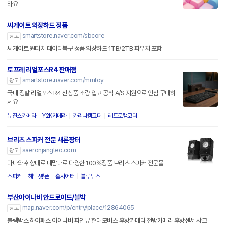
라요
씨게이트 외장하드 정품
smartstore.naver.com/sbcore
광고
씨게이트 원터치 데이터복구 정품 외장하드 1TB/2TB 파우치 포함
토프레 리얼포스R4 판매점
smartstore.naver.com/mmtoy
광고
국내 정발 리얼포스 R4 신상품 소량 입고 공식 A/S 지원으로 안심 구매하
세요
뉴진스카메라
Y2K카메라
카리나캠코더
레트로캠코더
브리츠 스피커 전문 새론장터
saeronjangteo.com
광고
다나와 취향대로 내맘대로 다양한 100%정품 브리츠 스피커 전문몰
스피커
헤드셋/폰
홈시어터
블루투스
부산아이나비 안드로이드/블박
map.naver.com/p/entry/place/12864065
광고
블랙박스 하이패스 아이나비 파인뷰 현대모비스 후방카메라 전방카메라 후방센서 샤크