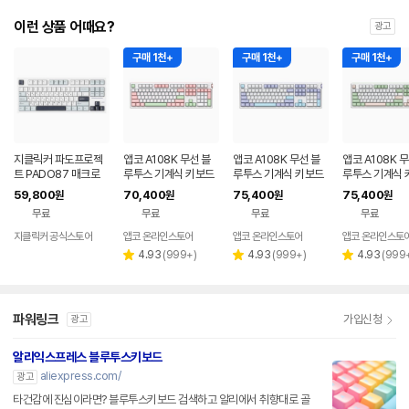
이런 상품 어때요?
광고
구매 1천+
구매 1천+
구매 1천+
지클릭커 파도프로젝
앱코 A108K 무선 블
앱코 A108K 무선 블
앱코 A108K 
트 PADO87 매크로
루투스 기계식 키보드
루투스 기계식 키보드
루투스 기계식 
제주스위치 풀윤활 무
피오니, 맘모스축
블루, 벚꽃축
말차그린, 벚꽃
59,800
70,400
75,400
75,400
원
원
원
원
선 블루투스 기계식 키
무료
무료
무료
무료
보드 화이트마린 용암
빨강축
지클릭커 공식스토어
앱코 온라인스토어
앱코 온라인스토어
앱코 온라인스토
리
리
리
4.93
(
999+
)
4.93
(
999+
)
4.93
(
999
별
별
별
뷰
뷰
뷰
점
점
점
수
수
수
파워링크
가입신청
광고
알리익스프레스 블루투스키보드
aliexpress.com/
광고
타건감에 진심이라면? 블루투스키보드 검색하고 알리에서 취향대로 골