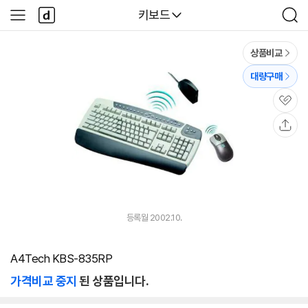
본문 바로가기
다
다나와
키보드
사
검
나
이
색
와
드
메
메
상품비교
인
뉴
대량구매
관
심
공
유
등록월 2002.10.
A4Tech KBS-835RP
가격비교 중지
된 상품입니다.