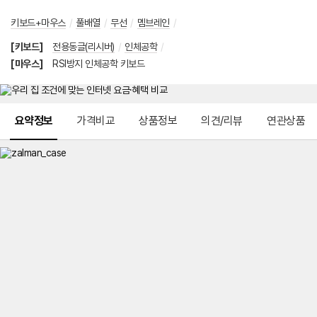
키보드+마우스
/
풀배열
/
무선
/
멤브레인
/
[키보드]
전용동글(리시버)
/
인체공학
/
[마우스]
RSI방지 인체공학 키보드
메뉴 네비게이션
요약정보
가격비교
상품정보
의견/리뷰
연관상품