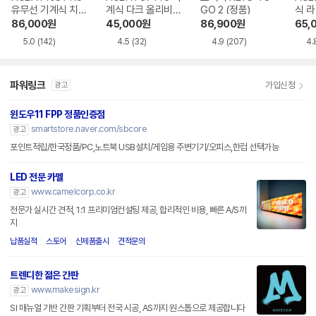
유무선 기계식 치즈
계식 다크 올리비아
GO 2 (정품)
식 
화이트 한글
한글
86,000
원
45,000
원
86,900
원
65,
5.0
(142)
4.5
(32)
4.9
(207)
4.
파워링크
가입신청
광고
윈도우11 FPP 정품인증점
smartstore.naver.com/sbcore
광고
포인트적립/한국정품/PC,노트북 USB설치/게임용 주변기기/오피스,한컴 선택가능
LED 전문 카멜
www.camelcorp.co.kr
광고
전문가 실시간 견적, 1:1 프리미엄컨설팅 제공, 합리적인 비용, 빠른 A/S까
지
납품실적
스토어
신제품출시
견적문의
트렌디한 젊은 간판
www.makesign.kr
광고
SI 매뉴얼 기반 간판 기획부터 전국 시공, AS까지 원스톱으로 제공합니다