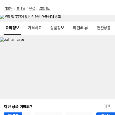
키보드
/
풀배열
/
유선
/
멤브레인
메뉴 네비게이션
요약정보
가격비교
상품정보
의견/리뷰
연관상품
이런 상품 어때요?
광고