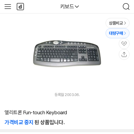
본문 바로가기
다
다나와
키보드
사
검
나
이
색
와
드
메
메
상품비교
인
뉴
대량구매
관
심
공
유
등록월 2003.06.
앨리트론 Fun-touch Keyboard
가격비교 중지
된 상품입니다.