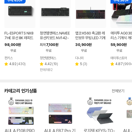
구매 450+
구매 340+
FL-ESPORTS NX8
청연엠엔에스 NAVEE
앱코 K560 축교환 레
에이투 AG030
7HE 유선 8K 래피드
유선키보드 NV142-
인보우 무빙 LED 기계
리스 기계식 게
트리거 자석축 키보드
KB15U 저소음 슬림
식 블랙 (적축)
보드 적축, 갈축
98,000
7,100
30,900
59,900
원
최저
원
원
원
민트 블랙, 저소음스톰
블랙
무료
무료
무료
무료
축
펀키스
청연엠엔에스
다나와
에이투스토어
네이버
네이버
페이
페이
리
리
리
리
4.92
(
430
)
4.42
(
19
)
5
(
3
)
4.87
(
999
별
별
별
별
뷰
뷰
뷰
뷰
판매처82
점
점
점
점
수
수
수
수
카테고리 인기상품
전체보기
AULA F108 PRO
AULA F87 Pro 기
로지텍 KEYS-TO-
AUL