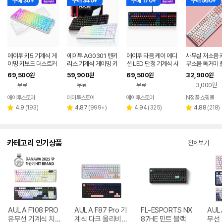
구매 30+
구매 340+
구매 170+
구매 560+
에이투 키5 기계식 게
에이투 AG0301 텐키
에이투 타음 케이 에디
사무실 저소음 
이밍 키보드 더스트커
리스 기계식 게이밍 키
션 LED 단청 기계식 사
무소음 독거미 
버 KEY5 RGB 백축
보드 적축, 갈축
무용 유선 키보드 일월
조용한 컴퓨터 
69,500
59,900
69,500
32,900
원
원
원
원
텐키리스 가스켓 매크
오봉도, 적축
핑크 유선 사무
무료
무료
무료
3,000원
로
드
에이투스토어
에이투스토어
에이투스토어
N정품 쇼핑몰
리
리
리
리
4.9
(
193
)
4.87
(
999+
)
4.94
(
325
)
4.88
(
218
)
별
별
별
별
뷰
뷰
뷰
뷰
점
점
점
점
수
수
수
수
카테고리 인기상품
전체보기
AULA F108 PRO
AULA F87 Pro 기
FL-ESPORTS NX
AUL
유무선 기계식 치즈
계식 다크 올리비아
87HE 민트 블랙
무선