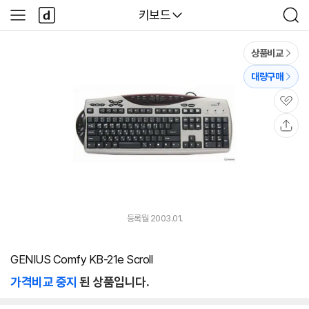
본문 바로가기
다
다나와
키보드
사
검
나
이
색
와
드
메
메
상품비교
인
뉴
대량구매
관
심
공
유
등록월 2003.01.
GENIUS Comfy KB-21e Scroll
가격비교 중지
된 상품입니다.