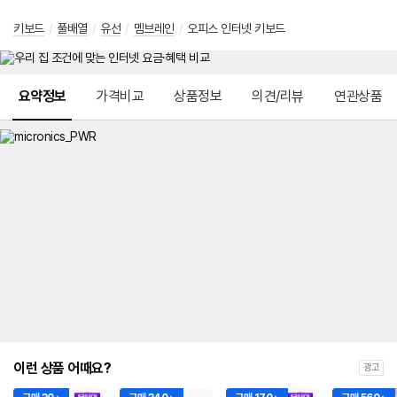
키보드
/
풀배열
/
유선
/
멤브레인
/
오피스 인터넷 키보드
메뉴 네비게이션
요약정보
가격비교
상품정보
의견/리뷰
연관상품
이런 상품 어때요?
광고