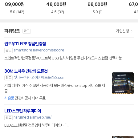
화이트 한글
한글
블랙
89,000
원
48,000
원
98,000
원
67,
5.0
(142)
4.5
(32)
5.0
(1)
4.
파워링크
가입신청
광고
윈도우11 FPP 정품인증점
smartstore.naver.com/sbcore
광고
포인트적립/한국정품/PC,노트북 USB설치/게임용 주변기기/오피스,한컴 선택가능
30년 노하우 간판의 모든것
빛나는간판-와이지애드플러스.com
광고
기획 디자인 제작 정교한 시공까지 모든 과정을 one-stop 서비스를 제
공
사은품
간판시공시 배너 무료
LED스크린 하루미디어
harumedia.imweb.me/
광고
LED스크린렌탈 전문업체 하루미디어입니다.