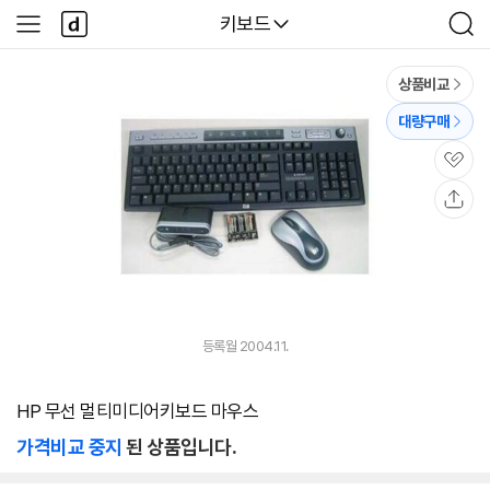
본문 바로가기
다
다나와
키보드
사
검
나
이
색
와
드
메
메
상품비교
인
뉴
대량구매
관
심
공
유
등록월 2004.11.
HP 무선 멀티미디어키보드 마우스
가격비교 중지
된 상품입니다.