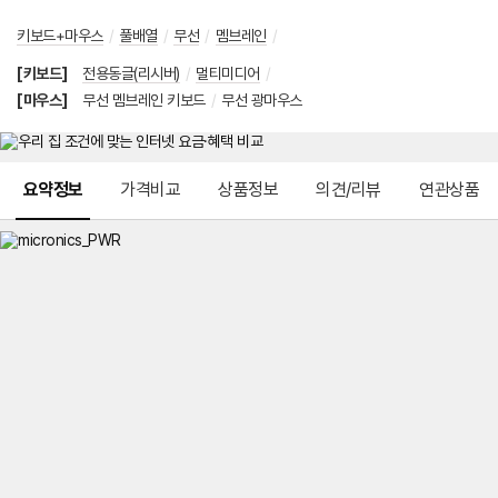
키보드+마우스
/
풀배열
/
무선
/
멤브레인
/
[키보드]
전용동글(리시버)
/
멀티미디어
/
[마우스]
무선 멤브레인 키보드
/
무선 광마우스
메뉴 네비게이션
요약정보
가격비교
상품정보
의견/리뷰
연관상품