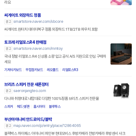
라요
씨게이트 외장하드 정품
smartstore.naver.com/sbcore
광고
씨게이트 원터치 데이터복구 정품 외장하드 1TB/2TB 파우치 포함
토프레 리얼포스R4 판매점
smartstore.naver.com/mmtoy
광고
국내 정발 리얼포스 R4 신상품 소량 입고 공식 A/S 지원으로 안심 구매하
세요
기계식키보드
무접점키보드
레오폴드
리얼포스R3
브리츠 스피커 전문 새론장터
saeronjangteo.com
광고
다나와 취향대로 내맘대로 다양한 100%정품 브리츠 스피커 전문몰
스피커
헤드셋/폰
홈시어터
블루투스
부산아이나비 안드로이드/블박
map.naver.com/p/entry/place/12864065
광고
블랙박스 하이패스 아이나비 파인뷰 현대모비스 후방카메라 전방카메라 후방센서 샤크