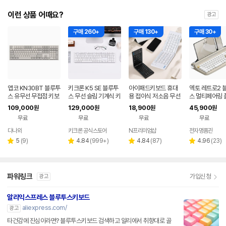
이런 상품 어때요?
광고
구매 260+
구매 130+
구매 30+
앱코 KN30BT 블루투
키크론 K5 SE 블루투
아이패드키보드 휴대
엑토 레트로2 
스 유무선 무접점 키보
스 무선 슬림 기계식 키
용 접이식 저소음 무선
스 멀티페어링 
드
보드 화이트, 저소음 적
블루투스 키보드 태블
타자기 키보드 
109,000
129,000
18,900
45,900
원
원
원
원
축
릿
무료
무료
무료
무료
다나와
키크론 공식스토어
N프리미엄샵
전자명품관
네이버
네이버
네
페이
페이
페
리
리
리
리
5
(
9
)
4.84
(
999+
)
4.84
(
87
)
4.96
(
23
)
별
별
별
별
뷰
뷰
뷰
뷰
점
점
점
점
수
수
수
수
파워링크
가입신청
광고
알리익스프레스 블루투스키보드
aliexpress.com/
광고
타건감에 진심이라면? 블루투스키보드 검색하고 알리에서 취향대로 골