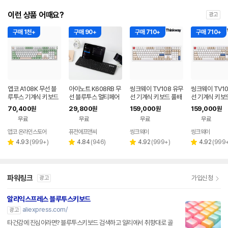
이런 상품 어때요?
광고
구매 1천+
구매 90+
구매 710+
구매 710+
앱코 A108K 무선 블
아이노트 K608RB 무
씽크웨이 TV108 유무
씽크웨이 TV10
루투스 기계식 키보드
선 블루투스 멀티페어
선 기계식 키보드 풀배
선 기계식 키보
말차그린, 맘모스축
링 키보드 태블릿 거치
열 108키 소이 밀크,
열 108키 소이 
70,400
29,800
159,000
159,000
원
원
원
원
오로라 아이스크림
저소음 딥씨 프
무료
무료
무료
무료
앱코 온라인스토어
퓨전에프앤씨
씽크웨이
씽크웨이
리
리
리
리
4.93
(
999+
)
4.84
(
946
)
4.92
(
999+
)
4.92
(
999
별
별
별
별
뷰
뷰
뷰
뷰
점
점
점
점
수
수
수
수
파워링크
가입신청
광고
알리익스프레스 블루투스키보드
aliexpress.com/
광고
타건감에 진심이라면? 블루투스키보드 검색하고 알리에서 취향대로 골