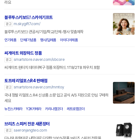
라요
블루투스키보드! 스카이기프트
m.skygift7.com/
광고
블루투스키보드! 관공서/기업/학교/단체-행사 맞춤제작
인기제품
단체/기념품
행사/답례품
아이디어제품
씨게이트 외장하드 정품
smartstore.naver.com/sbcore
광고
씨게이트 원터치 데이터복구 정품 외장하드 1TB/2TB 파우치 포함
토프레 리얼포스R4 판매점
smartstore.naver.com/mmtoy
광고
국내 정발 리얼포스 R4 신상품 소량 입고 공식 A/S 지원으로 안심 구매하
세요
뉴진스카메라
Y2K카메라
카리나캠코더
레트로캠코더
브리츠 스피커 전문 새론장터
saeronjangteo.com
광고
다나와 취향대로 내맘대로 다양한 100%정품 브리츠 스피커 전문몰