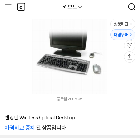
본문 바로가기
다
다나와
키보드
사
검
나
이
색
와
드
메
메
상품비교
인
뉴
대량구매
관
심
공
유
등록월 2005.05.
켄싱턴 Wireless Optical Desktop
가격비교 중지
된 상품입니다.