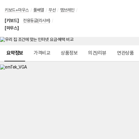
키보드+마우스
/
풀배열
/
무선
/
멤브레인
/
[키보드]
전용동글(리시버)
/
[마우스]
메뉴 네비게이션
요약정보
가격비교
상품정보
의견/리뷰
연관상품