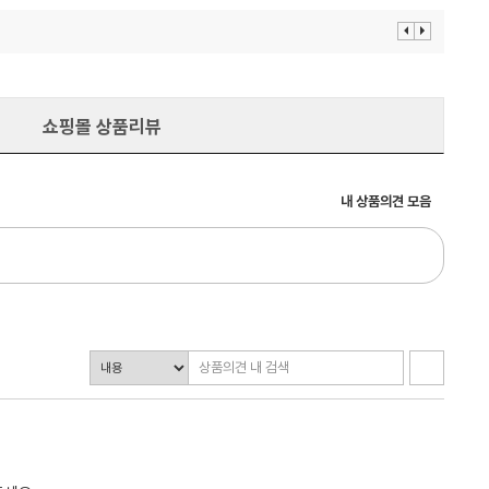
이
다
전
음
보
보
기
기
쇼핑몰 상품리뷰
내 상품의견 모음