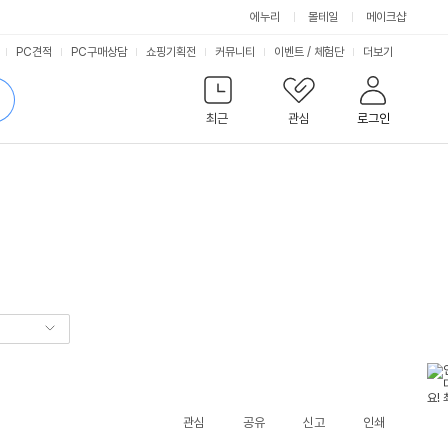
에누리
몰테일
메이크샵
서
PC견적
PC구매상담
쇼핑기획전
커뮤니티
이벤트
/
체험단
더보기
비
검
색
최근
관심
로그인
스
관심
공유
신고
인쇄