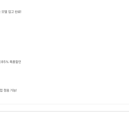
 모델 입고 완료!
 85% 폭풍할인
접 청음 가능!