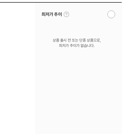
툴
최저가 추이
알
팁
림
보
받
기
기
상품 출시 전 또는 단종 상품으로,
최저가 추이가 없습니다.