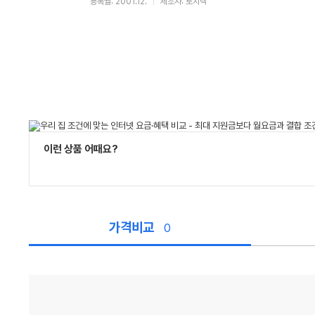
등록월: 2001.12.
제조사: 로지텍
이런 상품 어때요?
가격비교
0
가
격
비
교