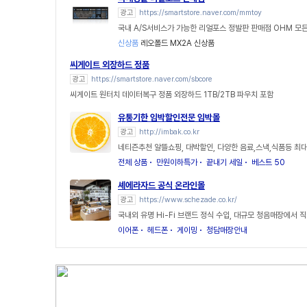
광고
https://smartstore.naver.com/mmtoy
국내 A/S서비스가 가능한 리얼포스 정발판 판매점 OHM 모든
신상품
레오폴드 MX2A 신상품
씨게이트 외장하드 정품
광고
https://smartstore.naver.com/sbcore
씨게이트 원터치 데이터복구 정품 외장하드 1TB/2TB 파우치 포함
유통기한 임박할인전문 임박몰
광고
http://imbak.co.kr
네티즌추천 알뜰쇼핑, 대박할인, 다양한 음료,스낵,식품등 최대
전체 상품
만원이하특가
끝내기 세일
베스트 50
셰에라자드 공식 온라인몰
광고
https://www.schezade.co.kr/
국내외 유명 Hi-Fi 브랜드 정식 수입, 대규모 청음매장에서 직
이어폰
헤드폰
게이밍
청담매장안내