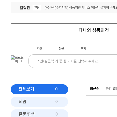
알림판
[※필독][주의사항] 상품의견 서비스 이용시 유의해 주세요
알림
잦은 오류, PC속도 잡자! PC안정화 위해 이건 꼭!
알림
다나와 상품의견
의견
질문
후기
전체보기
최신순
공감 많
0
의견
0
질문/답변
0