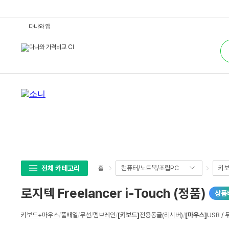
로
다나와 앱
지
텍
통
F
합
r
검
e
색
e
l
a
n
c
e
r
i
-
T
o
u
c
h
(정
전체 카테고리
컴퓨터/노트북/조립PC
키보
홈
품)
:
다
로지텍 Freelancer i-Touch (정품)
상품
나
와
가
상
격
키보드+마우스
/
풀배열
/
무선
/
멤브레인
/
[키보드]
전용동글(리시버)
/
[마우스]
USB /
세
비
교
스