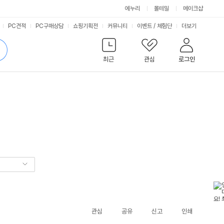
에누리
몰테일
메이크샵
서
PC견적
PC구매상담
쇼핑기획전
커뮤니티
이벤트
/
체험단
더보기
비
검
색
최근
관심
로그인
스
관심
공유
신고
인쇄