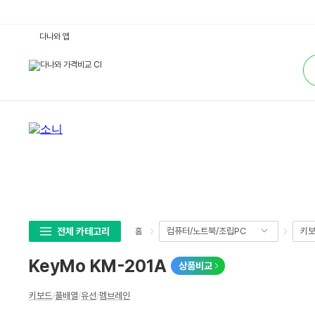
K
다나와 앱
e
y
통
M
합
o
검
K
색
M
-
2
0
1
A
:
다
나
와
가
격
비
교
전체 카테고리
컴퓨터/노트북/조립PC
키보
홈
KeyMo KM-201A
상품비교
상
키보드
/
풀배열
/
유선
/
멤브레인
세
스