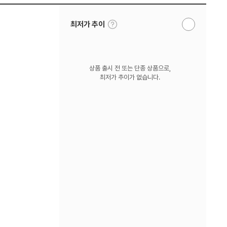
툴
최저가 추이
알
팁
림
보
받
기
기
상품 출시 전 또는 단종 상품으로,
최저가 추이가 없습니다.