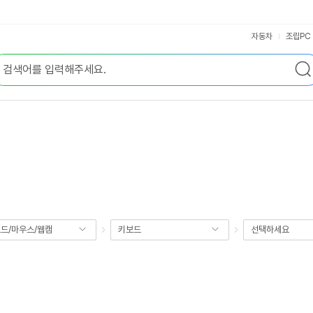
자동차
조립PC
드/마우스/웹캠
키보드
선택하세요