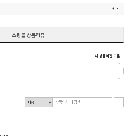
이
다
전
음
보
보
기
기
쇼핑몰 상품리뷰
내 상품의견 모음