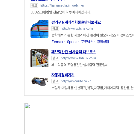
광고
https://harumedia.imweb.me/
LED스크린렌탈 전문업체 하루미디어입니다.
광기구설계최적화툴을만나보세요
광고
http://www.tsne.co.kr
광학해석의 통합 시뮬레이션 환경이 필요하세요? 태성에스엔
Zemax
Speos
포토닉스
광학상담
패브릭간판 실사출력 패브룩스
광고
http://www.fablux.co.kr
패브릭출력 조명용간판 실사출력 전문업체
자동차정비기기
광고
http://asiaauto.co.kr
소형차 대형차용 밋션작귀,핏잭,재킹빔,가래이지잭, 광산용,