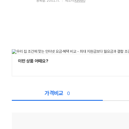
등록월: 2002.11.
제조사:
KeyMo
이런 상품 어때요?
가격비교
0
가
격
비
교