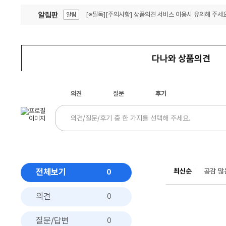
알림판
[※필독][주의사항] 상품의견 서비스 이용시 유의해 주세요
알림
잦은 오류, PC속도 잡자! PC안정화 위해 이건 꼭!
알림
다나와 상품의견
의견
질문
후기
전체보기
최신순
공감 많
0
의견
0
질문/답변
0