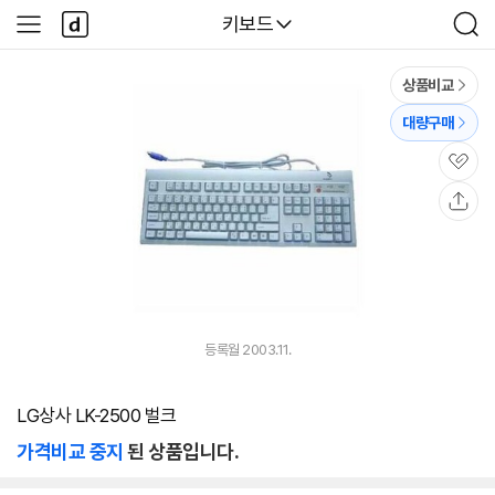
본문 바로가기
다
다나와
키보드
사
검
나
이
색
와
드
메
메
상품비교
인
뉴
대량구매
관
심
공
유
등록월 2003.11.
LG상사 LK-2500 벌크
가격비교 중지
된 상품입니다.