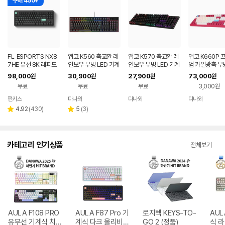
구매 450+
FL-ESPORTS NX8
앱코 K560 축교환 레
앱코 K570 축교환 레
앱코 K660P 
7HE 유선 8K 래피드
인보우 무빙 LED 기계
인보우 무빙 LED 기계
엄 카일광축 무빙
트리거 자석축 키보드
식 블랙 (적축)
식 키보드 (갈축)
게이밍 기계식 
98,000
30,900
27,900
73,000
원
원
원
원
민트 블랙, 저소음스톰
(마젠타, 클릭)
무료
무료
무료
3,000원
축
펀키스
다나와
다나와
다나와
네이버
네이버
네이버
네이버
페이
페이
페이
페이
리
리
4.92
(
430
)
5
(
3
)
별
별
뷰
뷰
점
점
수
수
카테고리 인기상품
전체보기
AULA F108 PRO
AULA F87 Pro 기
로지텍 KEYS-TO-
AUL
유무선 기계식 치즈
계식 다크 올리비아
GO 2 (정품)
식 