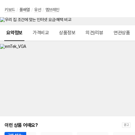
키보드
/
풀배열
/
유선
/
멤브레인
메뉴 네비게이션
요약정보
가격비교
상품정보
의견/리뷰
연관상품
이런 상품 어때요?
광고