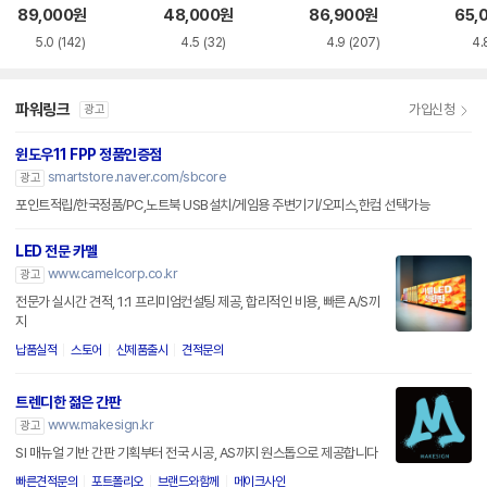
화이트 한글
한글
89,000
원
48,000
원
86,900
원
65,
5.0
(142)
4.5
(32)
4.9
(207)
4.
파워링크
가입신청
광고
윈도우11 FPP 정품인증점
smartstore.naver.com/sbcore
광고
포인트적립/한국정품/PC,노트북 USB설치/게임용 주변기기/오피스,한컴 선택가능
LED 전문 카멜
www.camelcorp.co.kr
광고
전문가 실시간 견적, 1:1 프리미엄컨설팅 제공, 합리적인 비용, 빠른 A/S까
지
납품실적
스토어
신제품출시
견적문의
트렌디한 젊은 간판
www.makesign.kr
광고
SI 매뉴얼 기반 간판 기획부터 전국 시공, AS까지 원스톱으로 제공합니다
빠른견적문의
포트폴리오
브랜드와함께
메이크사인