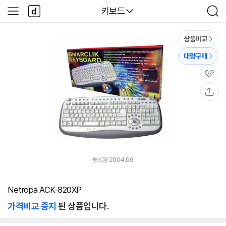
본문 바로가기
다
다나와
키보드
사
검
나
이
색
와
드
메
메
상품비교
인
뉴
대량구매
관
심
공
유
등록월 2004.06.
Netropa ACK-820XP
가격비교 중지
된 상품입니다.