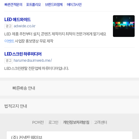
빠른견적문의
포트폴리오
브랜드와함께
메이크사인
LED 애드와이드
adwide.co.kr
광고
LED 제품 추천부터 설치, 콘텐츠 제작까지 최적의 전문가에게 맡기세요
이벤트
사업장 홍보영상 무료 제작
LED스크린 하루미디어
harumedia.imweb.me/
광고
LED스크린렌탈 전문업체 하루미디어입니다.
빠른배송 안내
법적고지 안내
PC버전
로그인
개인정보처리방침
고객센터
(주) 커넥트웨이브