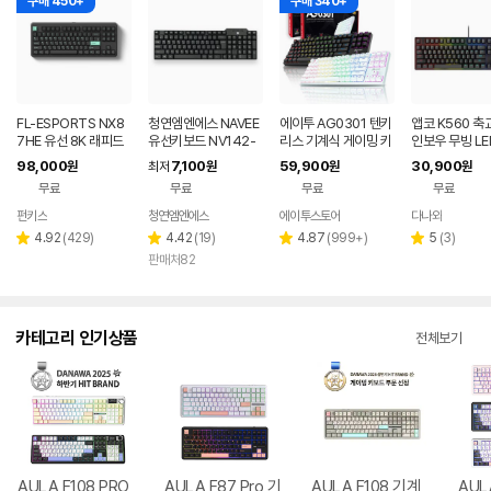
구매 450+
구매 340+
FL-ESPORTS NX8
청연엠엔에스 NAVEE
에이투 AG0301 텐키
앱코 K560 축
7HE 유선 8K 래피드
유선키보드 NV142-
리스 기계식 게이밍 키
인보우 무빙 LE
트리거 자석축 키보드
KB15U 저소음 슬림
보드 적축, 갈축
식 블랙 (적축)
98,000
7,100
59,900
30,900
원
최저
원
원
원
민트 블랙, 저소음스톰
블랙
무료
무료
무료
무료
축
펀키스
청연엠엔에스
에이투스토어
다나와
네이버
네이버
페이
페이
리
리
리
리
4.92
(
429
)
4.42
(
19
)
4.87
(
999+
)
5
(
3
)
별
별
별
별
뷰
뷰
뷰
뷰
판매처82
점
점
점
점
수
수
수
수
카테고리 인기상품
전체보기
AULA F108 PRO
AULA F87 Pro 기
AULA F108 기계
AUL