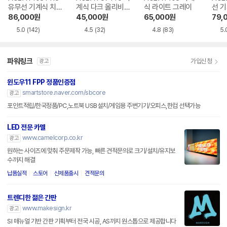
유무선 기계식 치즈
계식 다크 올리비아
식 라이트 그레이
선 
화이트 한글
한글
블랙
86,000
원
45,000
원
65,000
원
79,
5.0
(142)
4.5
(32)
4.8
(83)
5.
파워링크
가입신청
광고
윈도우11 FPP 정품인증점
smartstore.naver.com/sbcore
광고
포인트적립/한국정품/PC,노트북 USB설치/게임용 주변기기/오피스,한컴 선택가능
LED 전문 카멜
www.camelcorp.co.kr
광고
원하는 사이즈에 맞춰 주문제작 가능, 빠른 견적문의로 크기/설치/유지보
수까지 해결
납품실적
스토어
신제품출시
견적문의
트렌디한 젊은 간판
www.makesign.kr
광고
SI 매뉴얼 기반 간판 기획부터 전국 시공, AS까지 원스톱으로 제공합니다