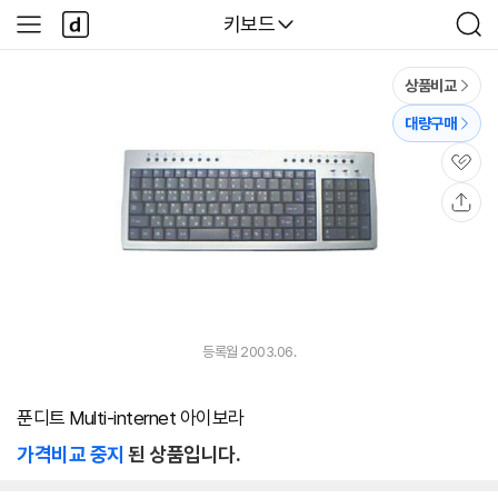
본문 바로가기
다
다나와
키보드
사
검
나
이
색
와
드
메
메
상품비교
인
뉴
대량구매
관
심
공
유
등록월 2003.06.
푼디트 Multi-internet 아이보라
가격비교 중지
된 상품입니다.