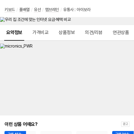
키보드
/
풀배열
/
유선
/
멤브레인
/
유통사 : 아이보라
메뉴 네비게이션
요약정보
가격비교
상품정보
의견/리뷰
연관상품
이런 상품 어때요?
광고