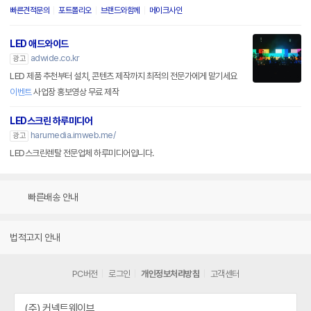
빠른견적문의
포트폴리오
브랜드와함께
메이크사인
LED 애드와이드
adwide.co.kr
광고
LED 제품 추천부터 설치, 콘텐츠 제작까지 최적의 전문가에게 맡기세요
이벤트
사업장 홍보영상 무료 제작
LED스크린 하루미디어
harumedia.imweb.me/
광고
LED스크린렌탈 전문업체 하루미디어입니다.
빠른배송 안내
법적고지 안내
PC버전
로그인
개인정보처리방침
고객센터
(주) 커넥트웨이브