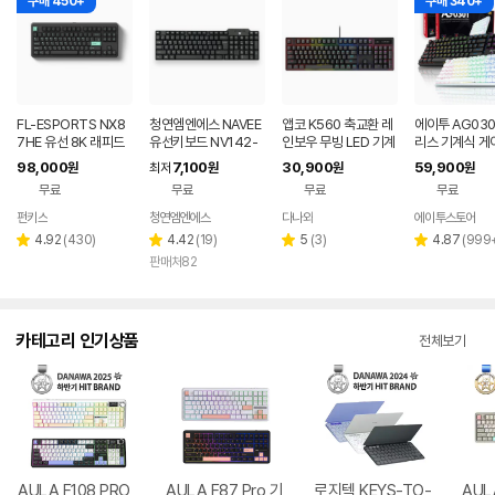
구매 450+
구매 340+
FL-ESPORTS NX8
청연엠엔에스 NAVEE
앱코 K560 축교환 레
에이투 AG030
7HE 유선 8K 래피드
유선키보드 NV142-
인보우 무빙 LED 기계
리스 기계식 게
트리거 자석축 키보드
KB15U 저소음 슬림
식 블랙 (적축)
보드 적축, 갈축
98,000
7,100
30,900
59,900
원
최저
원
원
원
민트 블랙, 저소음스톰
블랙
무료
무료
무료
무료
축
펀키스
청연엠엔에스
다나와
에이투스토어
네이버
네이버
페이
페이
리
리
리
리
4.92
(
430
)
4.42
(
19
)
5
(
3
)
4.87
(
999
별
별
별
별
뷰
뷰
뷰
뷰
판매처82
점
점
점
점
수
수
수
수
카테고리 인기상품
전체보기
AULA F108 PRO
AULA F87 Pro 기
로지텍 KEYS-TO-
AUL