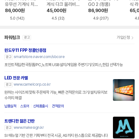
유무선 기계식 치즈
계식 다크 올리비아
GO 2 (정품)
식 
화이트 한글
한글
86,000
원
45,000
원
86,900
원
65,
5.0
(142)
4.5
(32)
4.9
(207)
4.
파워링크
가입신청
광고
윈도우11 FPP 정품인증점
smartstore.naver.com/sbcore
광고
포인트적립/한국정품/PC,노트북 USB설치/게임용 주변기기/오피스,한컴 선택가능
LED 전문 카멜
www.camelcorp.co.kr
광고
원하는 사이즈에 맞춰 주문제작 가능, 빠른 견적문의로 크기/설치/유지보
수까지 해결
납품실적
스토어
신제품출시
견적문의
트렌디한 젊은 간판
www.makesign.kr
광고
SI 매뉴얼 기반 간판 기획부터 전국 시공, AS까지 원스톱으로 제공합니다