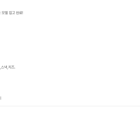
 모델 입고 완료!
,스낵,치즈.
기