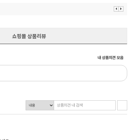
이
다
전
음
보
보
기
기
쇼핑몰 상품리뷰
내 상품의견 모음