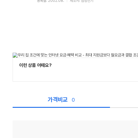
등록월: 2002.08.
제조사: 삼성전기
이런 상품 어때요?
가격비교
0
가
격
비
교