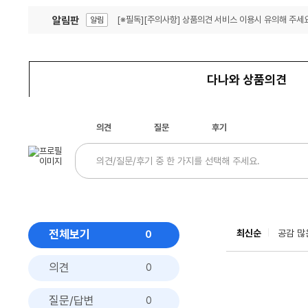
알림판
[※필독][주의사항] 상품의견 서비스 이용시 유의해 주세요
알림
잦은 오류, PC속도 잡자! PC안정화 위해 이건 꼭!
알림
다나와 상품의견
의견
질문
후기
전체보기
최신순
공감 많
0
의견
0
질문/답변
0