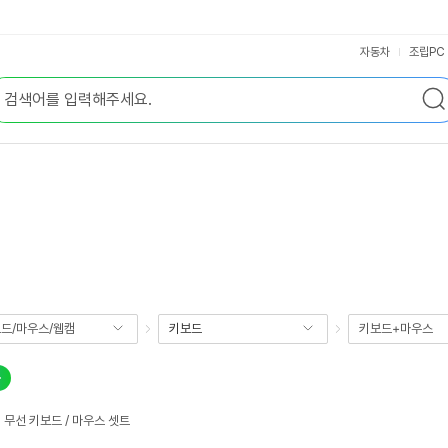
자동차
조립PC
드/마우스/웹캠
키보드
키보드+마우스
 무선 키보드 / 마우스 셋트