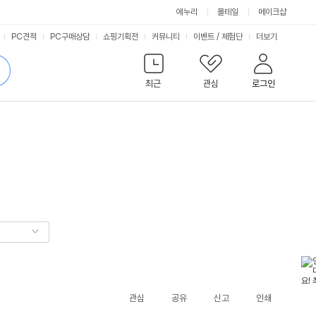
에누리
몰테일
메이크샵
서
PC견적
PC구매상담
쇼핑기획전
커뮤니티
이벤트
/
체험단
더보기
비
검
색
최근
관심
로그인
스
관심
공유
신고
인쇄