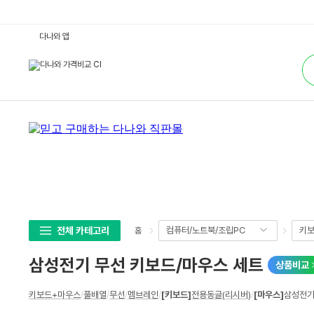
삼
다나와 앱
성
전
통
기
합
무
검
선
색
키
보
드/
마
우
스
세
트
:
다
나
와
가
격
비
전체 카테고리
컴퓨터/노트북/조립PC
키보
홈
교
삼성전기 무선 키보드/마우스 세트
상품비교
상
키보드+마우스
/
풀배열
/
무선
/
멤브레인
/
[키보드]
전용동글(리시버)
/
[마우스]
삼성전기
세
스