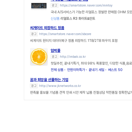
광고
https://smartstore.naver.com/mmtoy
국내 A/S서비스가 가능한 리얼포스 정발판 판매점 OHM 모든
신상품
리얼포스 R3 화이트&민트
씨게이트 외장하드 정품
광고
https://smartstore.naver.com/sbcore
씨게이트 원터치 데이터복구 정품 외장하드 1TB/2TB 파우치 포함
임박몰
광고
http://imbak.co.kr
핫딜추천, 끝내기특가, 최대 98% 폭풍할인, 다양한 식품,음료
전체 상품
만원이하특가
끝내기 세일
베스트 50
꿈과 희망을 선물하는 기업
광고
http://www.jknetworks.co.kr
판촉물 홍보물 기념품 견적 인쇄 시안 제작 납품 친절상담 착한품질 정확한납