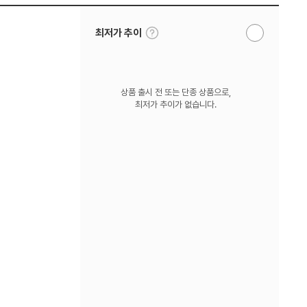
툴
최저가 추이
알
팁
림
보
받
기
기
상품 출시 전 또는 단종 상품으로,
최저가 추이가 없습니다.