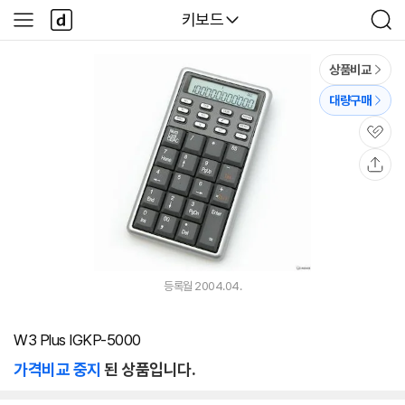
본문 바로가기
다
다나와
키보드
사
검
나
이
색
와
드
메
메
상품비교
인
뉴
대량구매
관
심
공
유
등록월 2004.04.
W3 Plus IGKP-5000
가격비교 중지
된 상품입니다.