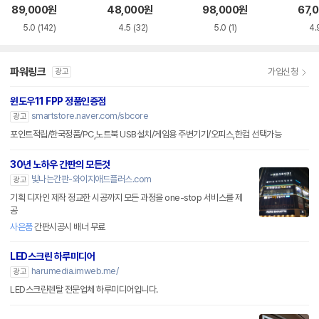
화이트 한글
한글
블랙
89,000
원
48,000
원
98,000
원
67,
5.0
(142)
4.5
(32)
5.0
(1)
4.
파워링크
가입신청
광고
윈도우11 FPP 정품인증점
smartstore.naver.com/sbcore
광고
포인트적립/한국정품/PC,노트북 USB설치/게임용 주변기기/오피스,한컴 선택가능
30년 노하우 간판의 모든것
빛나는간판-와이지애드플러스.com
광고
기획 디자인 제작 정교한 시공까지 모든 과정을 one-stop 서비스를 제
공
사은품
간판시공시 배너 무료
LED스크린 하루미디어
harumedia.imweb.me/
광고
LED스크린렌탈 전문업체 하루미디어입니다.