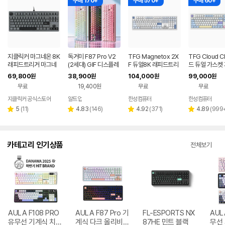
구매 170+
구매 570+
구매 60+
지클릭커 마그네온 8K
독거미 F87 Pro V2
TFG Magnetox 2X
TFG Cloud C
래피드트리거 마그네
(2세대) GIF 디스플레
F 듀얼8K 래피드트리
드 듀얼 가스켓
틱 자석축 텐키리스 게
이 AULA 기계식 키보
거 자석축 게이밍 키보
사무용 기계식
69,800
38,900
104,000
99,000
원
원
원
원
이밍 기계식 키보드 G
드 코럴축
드 그레이레이니, PO
코튼캔디, 핑크
무료
19,400원
무료
무료
RT87 문스톤그레이
LARIS2 SILENT, 35
독 40g_넌클
레이저자몽 37g
g
지클릭커 공식스토어
알트업
한성컴퓨터
한성컴퓨터
리
리
리
리
5
(
11
)
4.83
(
146
)
4.92
(
371
)
4.89
(
999
별
별
별
별
뷰
뷰
뷰
뷰
점
점
점
점
수
수
수
수
카테고리 인기상품
전체보기
AULA F108 PRO
AULA F87 Pro 기
FL-ESPORTS NX
AUL
유무선 기계식 치즈
계식 다크 올리비아
87HE 민트 블랙
무선