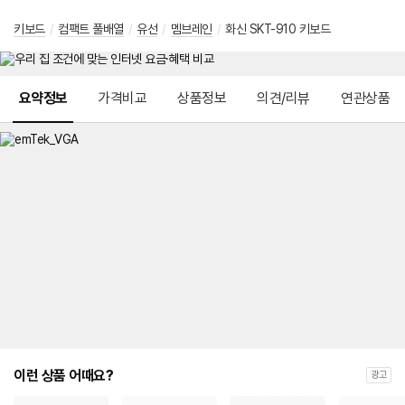
키보드
/
컴팩트 풀배열
/
유선
/
멤브레인
/
화신 SKT-910 키보드
메뉴 네비게이션
요약정보
가격비교
상품정보
의견/리뷰
연관상품
이런 상품 어때요?
광고