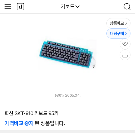
본문 바로가기
다
다나와
키보드
사
검
나
이
색
와
드
메
메
상품비교
인
뉴
대량구매
관
심
공
유
등록월 2005.04.
화신 SKT-910 키보드 95키
가격비교 중지
된 상품입니다.