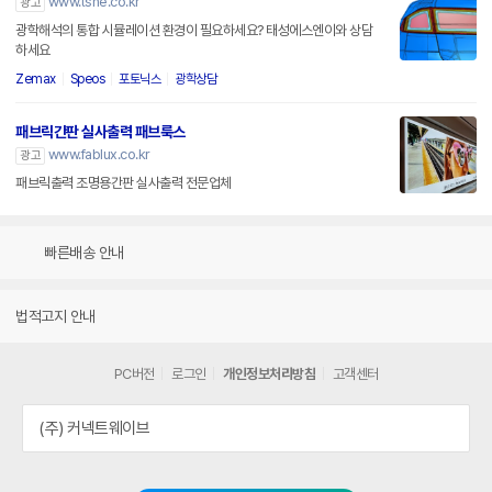
www.tsne.co.kr
광고
광학해석의 통합 시뮬레이션 환경이 필요하세요? 태성에스엔이와 상담
하세요
Zemax
Speos
포토닉스
광학상담
패브릭간판 실사출력 패브룩스
www.fablux.co.kr
광고
패브릭출력 조명용간판 실사출력 전문업체
빠른배송 안내
법적고지 안내
PC버전
로그인
개인정보처리방침
고객센터
(주) 커넥트웨이브