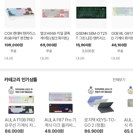
COX 엔데버 텐키리스
앱코 K669 카일 광축
QSENN SEM-DT25
GDEVIL G91
RGB PBT 완전방수
게이밍 (핑크 화이트)
T 그린 LED 텐키리스
D 기계식 화이트
무접점 화이트 (45g)
축)
109,000
69,000
15,900
46,100
원
원
원
원
무료
무료
3,000원
무료
다나와
다나와
다나와
다나와
네이버
네이버
네이버
네이버
페이
페이
페이
페이
카테고리 인기상품
전체보기
AULA F108 PRO
AULA F87 Pro 기
로지텍 KEYS-TO-
AUL
유무선 기계식 치즈
계식 다크 올리비아
GO 2 (정품)
식 
화이트 한글
한글
86,000
원
48,000
원
86,900
원
65,