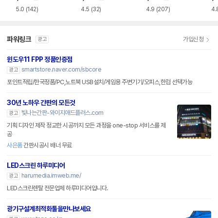
5.0
(142)
4.5
(32)
4.9
(207)
4.
파워링크
가입신청
광고
윈도우11 FPP 정품인증점
smartstore.naver.com/sbcore
광고
포인트적립/한국정품/PC,노트북 USB설치/게임용 주변기기/오피스,한컴 선택가능
30년 노하우 간판의 모든것
빛나는간판-와이지애드플러스.com
광고
기획 디자인 제작 정교한 시공까지 모든 과정을 one-stop 서비스를 제
공
사은품
간판시공시 배너 무료
LED스크린 하루미디어
harumedia.imweb.me/
광고
LED스크린렌탈 전문업체 하루미디어입니다.
광기구설계최적화툴을만나보세요