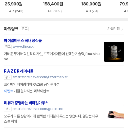
품)
25,900
원
158,400
원
180,000
원
79,
4.7
(243)
4.8
(289)
4.8
(29)
4.
파워링크
가입신청
광고
파이널마우스 국내 공식몰
www.offnon.kr
광고
가벼운 무게와 혁신적 디자인, 프로게이머들이 선택한 기술력, FinalMou
se
R A Z E R 레이저몰
smartstore.naver.com/razermarket
광고
프리미엄 게이밍기어 RAZER 공식 판매점
이벤트
매월 달라지는, 리뷰이벤트
리뷰가 증명하는 버티컬마우스
smartstore.naver.com/gracecnc
광고
모두가 다른 상황이기에, 완벽한 버티컬 마우스는 없습니다. 알맞는 마우
스를 위해