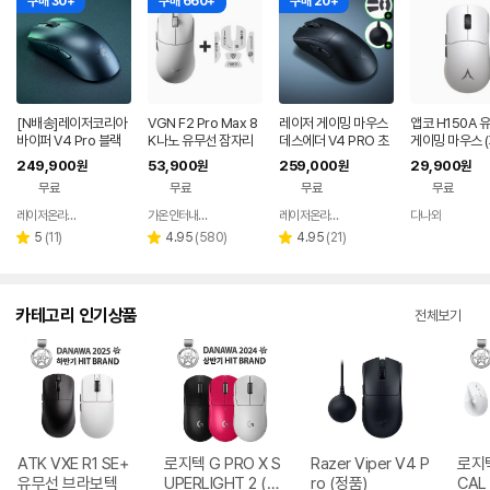
구매 30+
구매 660+
구매 20+
[N배송]레이저코리아
VGN F2 Pro Max 8
레이저 게이밍 마우스
앱코 H150A 
바이퍼 V4 Pro 블랙
K나노 유무선 잠자리
데스에더 V4 PRO 초
게이밍 마우스 
바브사 무선 게이밍 마
게이밍 마우스 화이트
경량 FPS 프로 무선 마
트)
249,900
53,900
259,000
29,900
원
원
원
원
우스 2세대 동글+그립
우스
무료
무료
무료
무료
[오늘주문 내일도착]
레이저온라인스토어
가온인터내셔날
레이저온라인스토어
다나와
네이버
네이버
네이버
네이버
페이
페이
페이
페이
리
리
리
5
(
11
)
4.95
(
580
)
4.95
(
21
)
별
별
별
뷰
뷰
뷰
점
점
점
수
수
수
카테고리 인기상품
전체보기
ATK VXE R1 SE+
로지텍 G PRO X S
Razer Viper V4 P
로지텍
유무선 브라보텍
UPERLIGHT 2 (정
ro (정품)
CAL