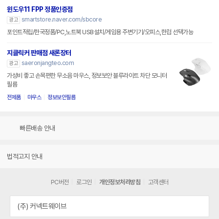
윈도우11 FPP 정품인증점
smartstore.naver.com/sbcore
광고
포인트적립/한국정품/PC,노트북 USB설치/게임용 주변기기/오피스,한컴 선택가능
지클릭커 판매점 새론장터
saeronjangteo.com
광고
가성비 좋고 손목편한 무소음 마우스, 정보보안 블루라이트 차단 모니터
필름
전제품
마우스
정보보안필름
빠른배송 안내
법적고지 안내
PC버전
로그인
개인정보처리방침
고객센터
(주) 커넥트웨이브