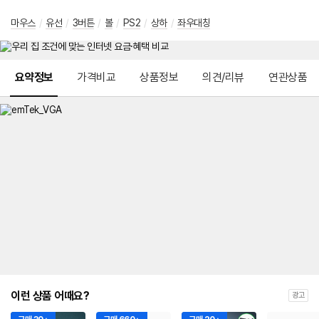
마우스
/
유선
/
3버튼
/
볼
/
PS2
/
상하
/
좌우대칭
메뉴 네비게이션
요약정보
가격비교
상품정보
의견/리뷰
연관상품
이런 상품 어때요?
광고