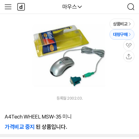
본문 바로가기
다
다나와
마우스
사
검
나
이
색
와
드
메
메
상품비교
인
뉴
대량구매
관
심
공
유
등록월 2002.03.
A4Tech WHEEL MSW-35 미니
가격비교 중지
된 상품입니다.