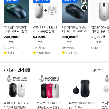
구매 30+
구매 660+
구매 20+
[N배송]레이저코리아
VGN F2 Pro Max 8
레이저 게이밍 마우스
앱코 H150A 
바이퍼 V4 Pro 블랙
K나노 유무선 잠자리
데스에더 V4 PRO 초
게이밍 마우스 
바브사 무선 게이밍 마
게이밍 마우스 화이트
경량 FPS 프로 무선 마
트)
249,900
53,900
259,000
29,900
원
원
원
원
우스 2세대 동글+그립
우스
무료
무료
무료
무료
[오늘주문 내일도착]
레이저온라인스토어
가온인터내셔날
레이저온라인스토어
다나와
네이버
네이버
네이버
네이버
페이
페이
페이
페이
리
리
리
5
(
11
)
4.95
(
580
)
4.95
(
21
)
별
별
별
뷰
뷰
뷰
점
점
점
수
수
수
카테고리 인기상품
전체보기
ATK VXE R1 SE+
로지텍 G PRO X S
Razer Viper V4 P
로지텍
유무선 브라보텍
UPERLIGHT 2 (정
ro (정품)
CAL