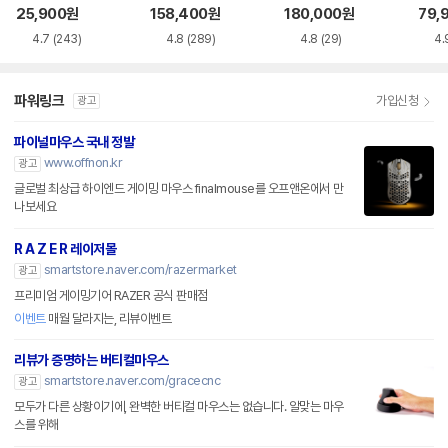
품)
25,900
원
158,400
원
180,000
원
79,
4.7
(243)
4.8
(289)
4.8
(29)
4.
파워링크
가입신청
광고
파이널마우스 국내 정발
www.offnon.kr
광고
글로벌 최상급 하이엔드 게이밍 마우스 finalmouse를 오프앤온에서 만
나보세요
R A Z E R 레이저몰
smartstore.naver.com/razermarket
광고
프리미엄 게이밍기어 RAZER 공식 판매점
이벤트
매월 달라지는, 리뷰이벤트
리뷰가 증명하는 버티컬마우스
smartstore.naver.com/gracecnc
광고
모두가 다른 상황이기에, 완벽한 버티컬 마우스는 없습니다. 알맞는 마우
스를 위해