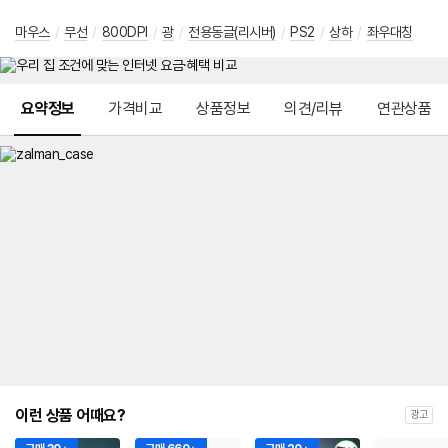
마우스
/
무선
/
800DPI
/
광
/
전용동글(리시버)
/
PS2
/
상하
/
좌우대칭
메뉴 네비게이션
요약정보
가격비교
상품정보
의견/리뷰
연관상품
이런 상품 어때요?
광고