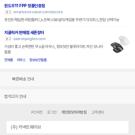
윈도우11 FPP 정품인증점
smartstore.naver.com/sbcore
광고
포인트적립/한국정품/PC,노트북 USB설치/게임용 주변기기/오피스,한컴 선택가능
지클릭커 판매점 새론장터
saeronjangteo.com
광고
가성비 좋고 손목편한 무소음 마우스, 정보보안 블루라이트 차단 모니터
필름
전제품
마우스
정보보안필름
빠른배송 안내
법적고지 안내
PC버전
로그인
개인정보처리방침
고객센터
(주) 커넥트웨이브