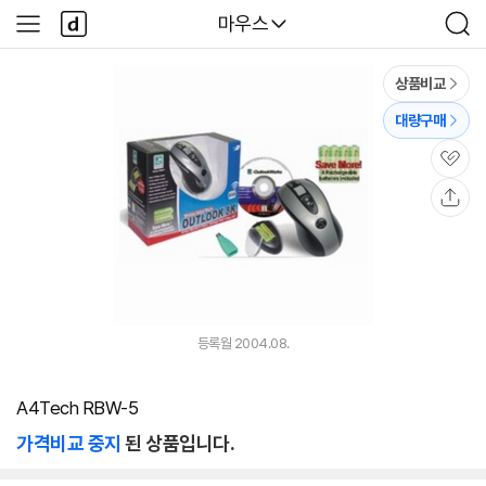
본문 바로가기
다
다나와
마우스
사
검
나
이
색
와
드
메
메
상품비교
인
뉴
대량구매
관
심
공
유
등록월 2004.08.
A4Tech RBW-5
가격비교 중지
된 상품입니다.