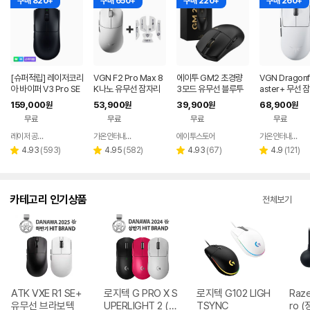
구매 820+
구매 650+
구매 220+
구매 260+
[슈퍼적립] 레이저코리
VGN F2 Pro Max 8
에이투 GM2 초경량
VGN Dragonf
아 바이퍼 V3 Pro SE
K나노 유무선 잠자리
3모드 유무선 블루투
aster+ 무선 
바브삼 e스포츠 무선
게이밍 마우스 화이트
스 게이밍 마우스 노트
게이밍 마우스
159,000
53,900
39,900
68,900
원
원
원
원
게이밍 마우스
북 컴퓨터 FPS 발로란
화이트
무료
무료
무료
무료
트
레이저 공식스토어
가온인터내셔날
에이투스토어
가온인터내셔날
네이버
네이버
페이
페이
리
리
리
리
4.93
(
593
)
4.95
(
582
)
4.93
(
67
)
4.9
(
121
)
별
별
별
별
뷰
뷰
뷰
뷰
점
점
점
점
수
수
수
수
카테고리 인기상품
전체보기
ATK VXE R1 SE+
로지텍 G PRO X S
로지텍 G102 LIGH
Raze
유무선 브라보텍
UPERLIGHT 2 (정
TSYNC
ro (