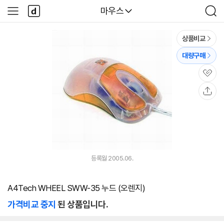
본문 바로가기
다
다나와
마우스
사
검
나
이
색
와
드
메
메
상품비교
인
뉴
대량구매
관
심
공
유
등록월 2005.06.
A4Tech WHEEL SWW-35 누드 (오렌지)
가격비교 중지
된 상품입니다.