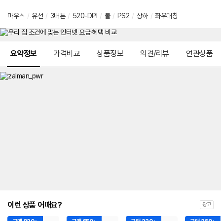
마우스
/
유선
/
3버튼
/
520-DPI
/
볼
/
PS2
/
상하
/
좌우대칭
메뉴 네비게이션
요약정보
가격비교
상품정보
의견/리뷰
연관상품
이런 상품 어때요?
광고