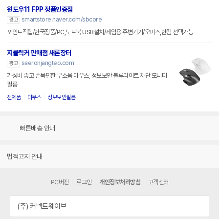
윈도우11 FPP 정품인증점
smartstore.naver.com/sbcore
광고
포인트적립/한국정품/PC,노트북 USB설치/게임용 주변기기/오피스,한컴 선택가능
지클릭커 판매점 새론장터
saeronjangteo.com
광고
가성비 좋고 손목편한 무소음 마우스, 정보보안 블루라이트 차단 모니터
필름
전제품
마우스
정보보안필름
빠른배송 안내
법적고지 안내
PC버전
로그인
개인정보처리방침
고객센터
(주) 커넥트웨이브