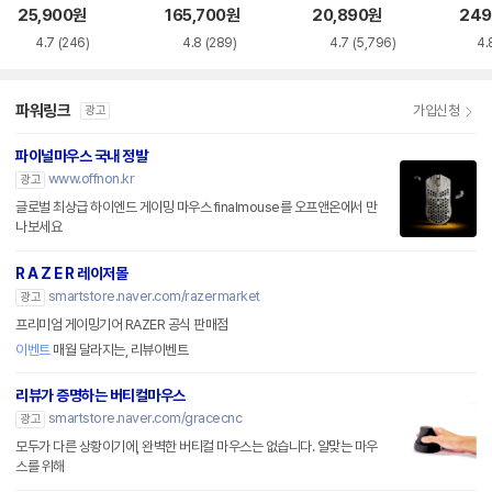
품)
25,900
원
165,700
원
20,890
원
249
4.7
(246)
4.8
(289)
4.7
(5,796)
4.
파워링크
가입신청
광고
파이널마우스 국내 정발
www.offnon.kr
광고
글로벌 최상급 하이엔드 게이밍 마우스 finalmouse를 오프앤온에서 만
나보세요
R A Z E R 레이저몰
smartstore.naver.com/razermarket
광고
프리미엄 게이밍기어 RAZER 공식 판매점
이벤트
매월 달라지는, 리뷰이벤트
리뷰가 증명하는 버티컬마우스
smartstore.naver.com/gracecnc
광고
모두가 다른 상황이기에, 완벽한 버티컬 마우스는 없습니다. 알맞는 마우
스를 위해