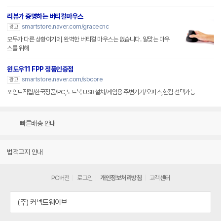
리뷰가 증명하는 버티컬마우스
smartstore.naver.com/gracecnc
광고
모두가 다른 상황이기에, 완벽한 버티컬 마우스는 없습니다. 알맞는 마우
스를 위해
윈도우11 FPP 정품인증점
smartstore.naver.com/sbcore
광고
포인트적립/한국정품/PC,노트북 USB설치/게임용 주변기기/오피스,한컴 선택가능
빠른배송 안내
법적고지 안내
PC버전
로그인
개인정보처리방침
고객센터
(주) 커넥트웨이브