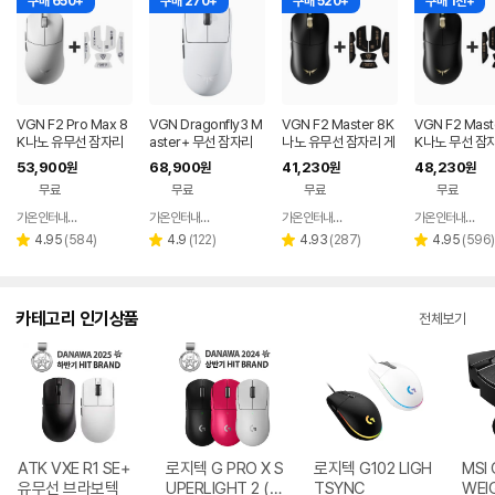
구매 650+
구매 270+
구매 520+
구매 1천+
VGN F2 Pro Max 8
VGN Dragonfly3 M
VGN F2 Master 8K
VGN F2 Mast
K나노 유무선 잠자리
aster+ 무선 잠자리
나노 유무선 잠자리 게
K나노 무선 잠
게이밍 마우스 화이트
게이밍 마우스+젠더
이밍 마우스+그립테이
이밍 마우스+
53,900
68,900
41,230
48,230
원
원
원
원
화이트
프 블랙
프 블랙
무료
무료
무료
무료
가온인터내셔날
가온인터내셔날
가온인터내셔날
가온인터내셔날
네이버
네이버
네이버
페이
페이
페이
리
리
리
리
4.95
(
584
)
4.9
(
122
)
4.93
(
287
)
4.95
(
596
)
별
별
별
별
뷰
뷰
뷰
뷰
점
점
점
점
수
수
수
수
카테고리 인기상품
전체보기
ATK VXE R1 SE+
로지텍 G PRO X S
로지텍 G102 LIGH
MSI 
유무선 브라보텍
UPERLIGHT 2 (정
TSYNC
WEI