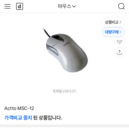
본문 바로가기
다
다나와
마우스
사
검
나
이
색
와
드
메
메
상품비교
인
뉴
대량구매
관
심
공
유
등록월 2003.07.
Actto MSC-12
가격비교 중지
된 상품입니다.