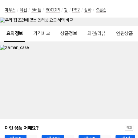
마우스
/
유선
/
5버튼
/
800DPI
/
광
/
PS2
/
상하
/
오른손
메뉴 네비게이션
요약정보
가격비교
상품정보
의견/리뷰
연관상품
이런 상품 어때요?
광고