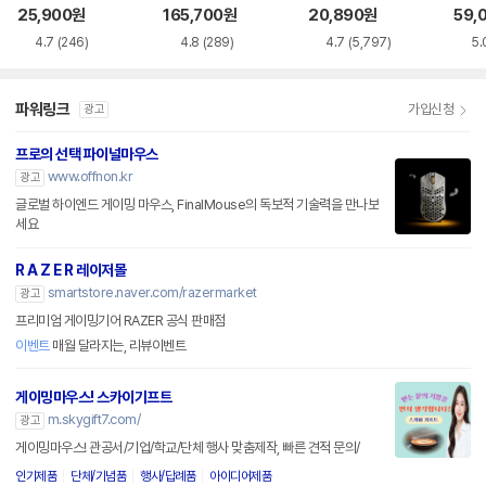
품)
SS
25,900
원
165,700
원
20,890
원
59,
4.7
(246)
4.8
(289)
4.7
(5,797)
5.
파워링크
가입신청
광고
프로의 선택 파이널마우스
www.offnon.kr
광고
글로벌 하이엔드 게이밍 마우스, FinalMouse의 독보적 기술력을 만나보
세요
R A Z E R 레이저몰
smartstore.naver.com/razermarket
광고
프리미엄 게이밍기어 RAZER 공식 판매점
이벤트
매월 달라지는, 리뷰이벤트
게이밍마우스! 스카이기프트
m.skygift7.com/
광고
게이밍마우스! 관공서/기업/학교/단체 행사 맞춤제작, 빠른 견적 문의/
인기제품
단체/기념품
행사/답례품
아이디어제품