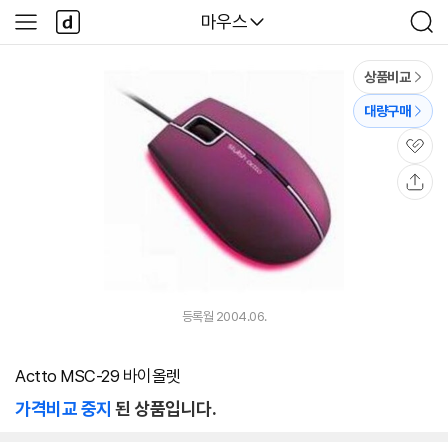
본문 바로가기
다
다나와
마우스
사
검
나
이
색
와
드
메
메
상품비교
인
뉴
대량구매
관
심
공
유
등록월 2004.06.
Actto MSC-29 바이올렛
가격비교 중지
된 상품입니다.