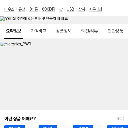
마우스
/
유선
/
3버튼
/
800DPI
/
광
/
USB
/
상하
/
좌우대칭
메뉴 네비게이션
요약정보
가격비교
상품정보
의견/리뷰
연관상품
이런 상품 어때요?
광고