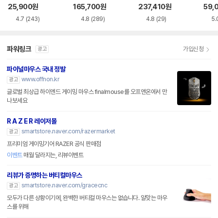
품)
SS
25,900
원
165,700
원
237,410
원
59,
4.7
(243)
4.8
(289)
4.8
(29)
5.
파워링크
가입신청
광고
파이널마우스 국내 정발
www.offnon.kr
광고
글로벌 최상급 하이엔드 게이밍 마우스 finalmouse를 오프앤온에서 만
나보세요
R A Z E R 레이저몰
smartstore.naver.com/razermarket
광고
프리미엄 게이밍기어 RAZER 공식 판매점
이벤트
매월 달라지는, 리뷰이벤트
리뷰가 증명하는 버티컬마우스
smartstore.naver.com/gracecnc
광고
모두가 다른 상황이기에, 완벽한 버티컬 마우스는 없습니다. 알맞는 마우
스를 위해