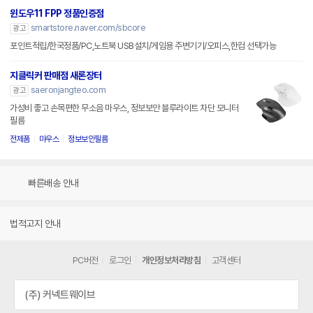
윈도우11 FPP 정품인증점
smartstore.naver.com/sbcore
광고
포인트적립/한국정품/PC,노트북 USB설치/게임용 주변기기/오피스,한컴 선택가능
지클릭커 판매점 새론장터
saeronjangteo.com
광고
가성비 좋고 손목편한 무소음 마우스, 정보보안 블루라이트 차단 모니터
필름
전제품
마우스
정보보안필름
빠른배송 안내
법적고지 안내
PC버전
로그인
개인정보처리방침
고객센터
(주) 커넥트웨이브