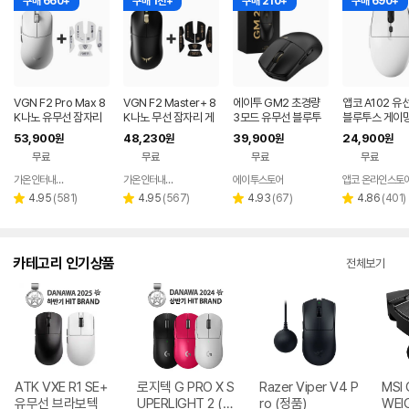
구매 660+
구매 1천+
구매 210+
구매 690+
VGN F2 Pro Max 8
VGN F2 Master+ 8
에이투 GM2 초경량
앱코 A102 유
K나노 유무선 잠자리
K나노 무선 잠자리 게
3모드 유무선 블루투
블루투스 게이밍
게이밍 마우스 화이트
이밍 마우스+그립테이
스 게이밍 마우스 노트
스 화이트
53,900
48,230
39,900
24,900
원
원
원
원
프 블랙
북 컴퓨터 FPS 발로란
무료
무료
무료
무료
트
가온인터내셔날
가온인터내셔날
에이투스토어
앱코 온라인스토
네이버
네이버
페이
페이
리
리
리
리
4.95
(
581
)
4.95
(
567
)
4.93
(
67
)
4.86
(
401
)
별
별
별
별
뷰
뷰
뷰
뷰
점
점
점
점
수
수
수
수
카테고리 인기상품
전체보기
ATK VXE R1 SE+
로지텍 G PRO X S
Razer Viper V4 P
MSI 
유무선 브라보텍
UPERLIGHT 2 (정
ro (정품)
WEI