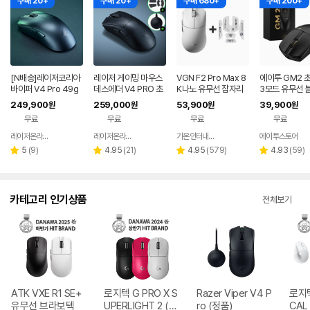
구매 20+
구매 20+
구매 680+
구매 200+
[N배송]레이저코리아
레이저 게이밍 마우스
VGN F2 Pro Max 8
에이투 GM2 
바이퍼 V4 Pro 49g
데스에더 V4 PRO 초
K나노 유무선 잠자리
3모드 유무선 
초경량 무선 게이밍 마
경량 FPS 프로 무선 마
게이밍 마우스 화이트
스 게이밍 마우
249,900
259,000
53,900
39,900
원
원
원
원
우스 바브사 [오늘주문
우스
북 컴퓨터 FPS
무료
무료
무료
무료
내일도착]
트
레이저온라인스토어
레이저온라인스토어
가온인터내셔날
에이투스토어
네이버
네이버
네이버
페이
페이
페이
리
리
리
리
5
(
9
)
4.95
(
21
)
4.95
(
579
)
4.93
(
59
)
별
별
별
별
뷰
뷰
뷰
뷰
점
점
점
점
수
수
수
수
카테고리 인기상품
전체보기
ATK VXE R1 SE+
로지텍 G PRO X S
Razer Viper V4 P
로지텍
유무선 브라보텍
UPERLIGHT 2 (정
ro (정품)
CAL