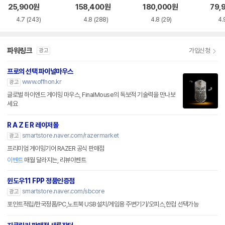
품)
25,900
원
158,400
원
180,000
원
79,
4.7
(243)
4.8
(288)
4.8
(29)
4.
파워링크
가입신청
광고
프로의 선택 파이널마우스
www.offnon.kr
광고
글로벌 하이엔드 게이밍 마우스, FinalMouse의 독보적 기술력을 만나보
세요
R A Z E R 레이저몰
smartstore.naver.com/razermarket
광고
프리미엄 게이밍기어 RAZER 공식 판매점
이벤트
매월 달라지는, 리뷰이벤트
윈도우11 FPP 정품인증점
smartstore.naver.com/sbcore
광고
포인트적립/한국정품/PC,노트북 USB설치/게임용 주변기기/오피스,한컴 선택가능