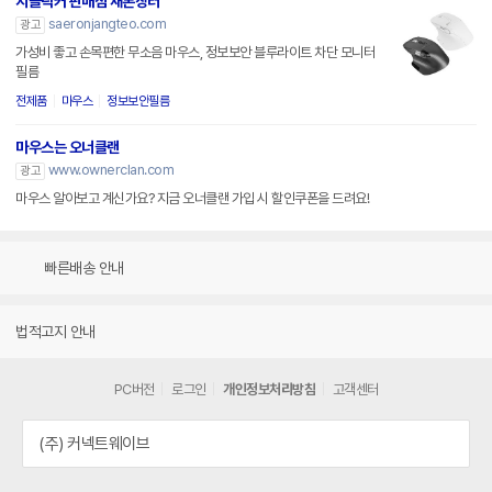
지클릭커 판매점 새론장터
saeronjangteo.com
광고
가성비 좋고 손목편한 무소음 마우스, 정보보안 블루라이트 차단 모니터
필름
전제품
마우스
정보보안필름
마우스는 오너클랜
www.ownerclan.com
광고
마우스 알아보고 계신가요? 지금 오너클랜 가입 시 할인쿠폰을 드려요!
빠른배송 안내
법적고지 안내
PC버전
로그인
개인정보처리방침
고객센터
(주) 커넥트웨이브