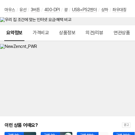
마우스
/
유선
/
3버튼
/
400-DPI
/
광
/
USB+PS2젠더
/
상하
/
좌우대칭
메뉴 네비게이션
요약정보
가격비교
상품정보
의견/리뷰
연관상품
이런 상품 어때요?
광고