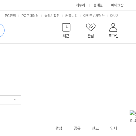
에누리
몰테일
메이크샵
서
PC견적
PC구매상담
쇼핑기획전
커뮤니티
이벤트
/
체험단
더보기
비
검
색
최근
관심
로그인
스
관심
공유
신고
인쇄