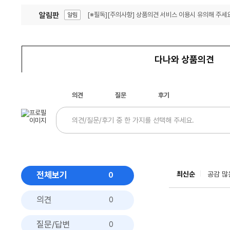
알림판
[※필독][주의사항] 상품의견 서비스 이용시 유의해 주세요
알림
잦은 오류, PC속도 잡자! PC안정화 위해 이건 꼭!
알림
다나와 상품의견
의견
질문
후기
전체보기
최신순
공감 많
0
의견
0
질문/답변
0