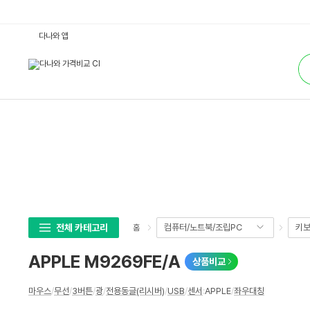
A
다나와 앱
P
P
통
L
합
E
검
M
색
9
2
6
9
F
E/
A
:
다
나
와
가
격
비
교
전체 카테고리
컴퓨터/노트북/조립PC
키보
홈
APPLE M9269FE/A
상품비교
상
마우스
/
무선
/
3버튼
/
광
/
전용동글(리시버)
/
USB
/
센서
:
APPLE
/
좌우대칭
세
스