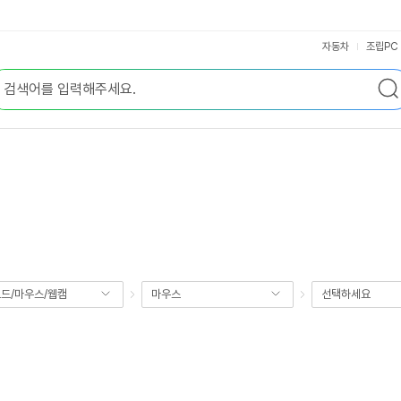
자동차
조립PC
드/마우스/웹캠
마우스
선택하세요