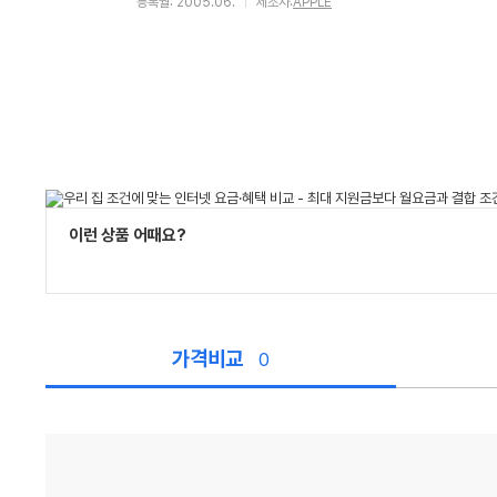
등록월: 2005.06.
제조사:
APPLE
이런 상품 어때요?
가격비교
0
가
격
비
교