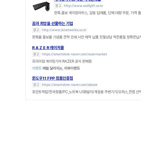
광고
http://www.wolfgift.co.kr
판촉.홍보 게이밍마우스, 감동 답례품, 단체 대량 주문, 가격 
꿈과 희망을 선물하는 기업
광고
http://www.jknetworks.co.kr
판촉물 홍보물 기념품 견적 인쇄 시안 제작 납품 친절상담 착한품질 정확한납
R A Z E R 레이저몰
광고
https://smartstore.naver.com/razermarket
프리미엄 게이밍기어 RAZER 공식 판매점
이벤트
매월 달라지는, 리뷰이벤트
윈도우11 FPP 정품인증점
광고
https://smartstore.naver.com/sbcore
포인트적립/한국정품/PC,노트북 USB설치/게임용 주변기기/오피스,한컴 선