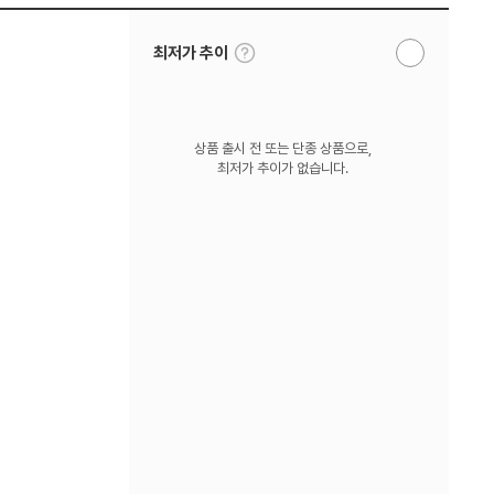
툴
최저가 추이
알
팁
림
보
받
기
기
상품 출시 전 또는 단종 상품으로,
최저가 추이가 없습니다.