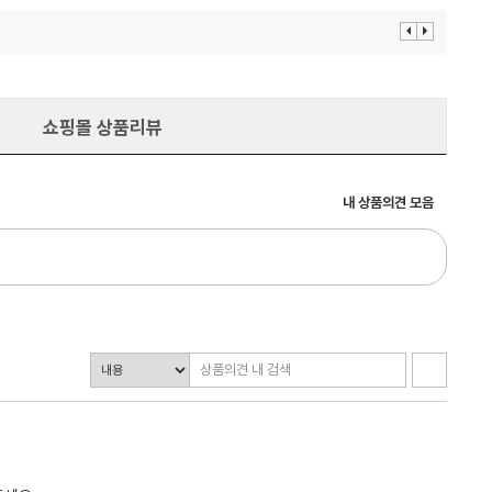
이
다
전
음
보
보
기
기
쇼핑몰 상품리뷰
내 상품의견 모음