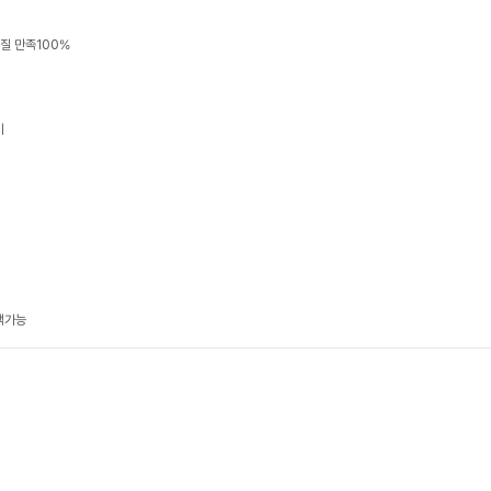
품질 만족100%
기
택가능