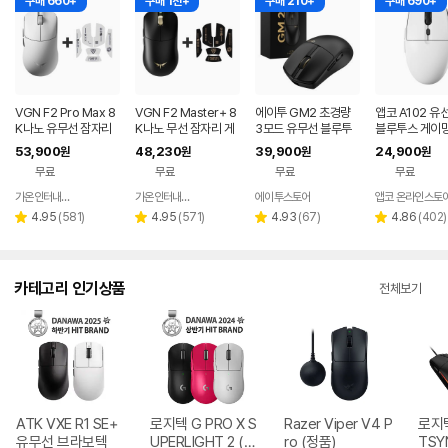
구매 660+
구매 1천+
구매 210+
구매 690+
VGN F2 Pro Max 8
VGN F2 Master+ 8
에이투 GM2 초경량
앱코 A102 유
K나노 유무선 잠자리
K나노 무선 잠자리 게
3모드 유무선 블루투
블루투스 게이밍
게이밍 마우스 화이트
이밍 마우스+그립테이
스 게이밍 마우스 노트
스 화이트
53,900
48,230
39,900
24,900
원
원
원
원
프 블랙
북 컴퓨터 FPS 발로란
무료
무료
무료
무료
트
가온인터내셔날
가온인터내셔날
에이투스토어
앱코 온라인스토
네이버
네이버
페이
페이
리
리
리
리
4.95
(
581
)
4.95
(
571
)
4.93
(
67
)
4.86
(
402
)
별
별
별
별
뷰
뷰
뷰
뷰
점
점
점
점
수
수
수
수
카테고리 인기상품
전체보기
ATK VXE R1 SE+
로지텍 G PRO X S
Razer Viper V4 P
로지텍
유무선 브라보텍
UPERLIGHT 2 (정
ro (정품)
TSY