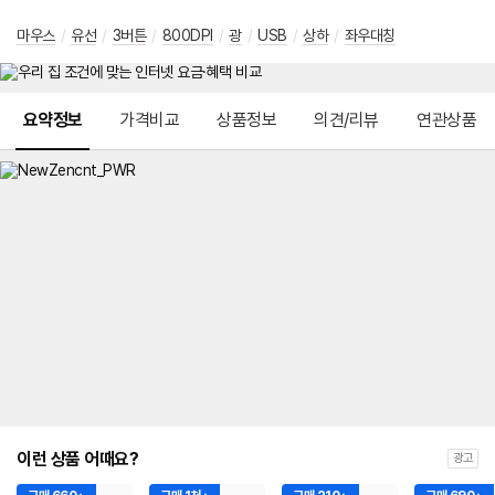
마우스
/
유선
/
3버튼
/
800DPI
/
광
/
USB
/
상하
/
좌우대칭
메뉴 네비게이션
요약정보
가격비교
상품정보
의견/리뷰
연관상품
이런 상품 어때요?
광고