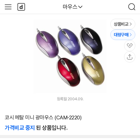
본문 바로가기
다
다나와
마우스
사
검
나
이
색
와
드
메
메
상품비교
인
뉴
대량구매
관
심
공
유
등록월 2004.09.
코시 메탈 미니 광마우스 (CAM-2220)
가격비교 중지
된 상품입니다.