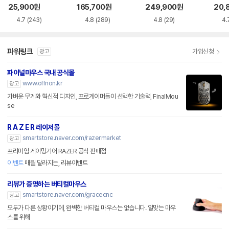
품)
25,900
원
165,700
원
249,900
원
20,
4.7
(243)
4.8
(289)
4.8
(29)
4.
파워링크
가입신청
광고
파이널마우스 국내 공식몰
www.offnon.kr
광고
가벼운 무게와 혁신적 디자인, 프로게이머들이 선택한 기술력, FinalMou
se
R A Z E R 레이저몰
smartstore.naver.com/razermarket
광고
프리미엄 게이밍기어 RAZER 공식 판매점
이벤트
매월 달라지는, 리뷰이벤트
리뷰가 증명하는 버티컬마우스
smartstore.naver.com/gracecnc
광고
모두가 다른 상황이기에, 완벽한 버티컬 마우스는 없습니다. 알맞는 마우
스를 위해