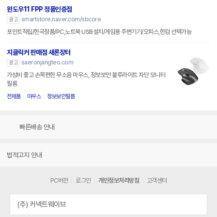
윈도우11 FPP 정품인증점
smartstore.naver.com/sbcore
광고
포인트적립/한국정품/PC,노트북 USB설치/게임용 주변기기/오피스,한컴 선택가능
지클릭커 판매점 새론장터
saeronjangteo.com
광고
가성비 좋고 손목편한 무소음 마우스, 정보보안 블루라이트 차단 모니터
필름
전제품
마우스
정보보안필름
빠른배송 안내
법적고지 안내
PC버전
로그인
개인정보처리방침
고객센터
(주) 커넥트웨이브