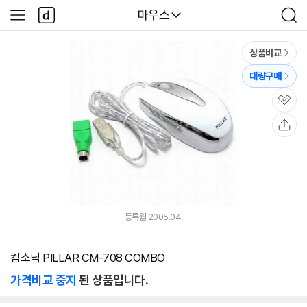
본문 바로가기
다
다나와
마우스
사
검
나
이
색
와
드
메
메
상품비교
인
뉴
대량구매
관
심
공
유
등록월 2005.04.
컴소닉 PILLAR CM-708 COMBO
가격비교 중지
된 상품입니다.