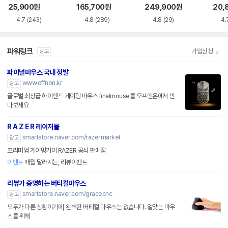
품)
25,900
원
165,700
원
249,900
원
20,
4.7
(243)
4.8
(289)
4.8
(29)
4.
파워링크
가입신청
광고
파이널마우스 국내 정발
www.offnon.kr
광고
글로벌 최상급 하이엔드 게이밍 마우스 finalmouse를 오프앤온에서 만
나보세요
R A Z E R 레이저몰
smartstore.naver.com/razermarket
광고
프리미엄 게이밍기어 RAZER 공식 판매점
이벤트
매월 달라지는, 리뷰이벤트
리뷰가 증명하는 버티컬마우스
smartstore.naver.com/gracecnc
광고
모두가 다른 상황이기에, 완벽한 버티컬 마우스는 없습니다. 알맞는 마우
스를 위해