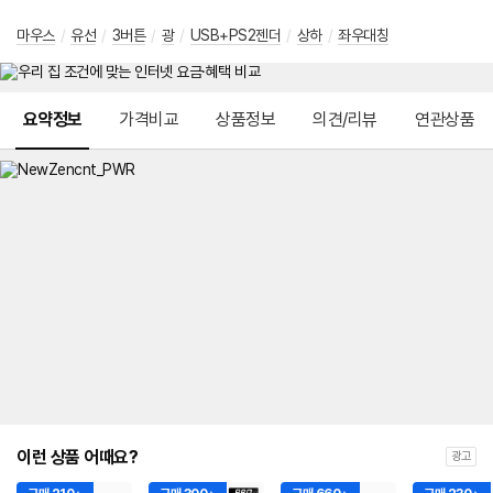
마우스
/
유선
/
3버튼
/
광
/
USB+PS2젠더
/
상하
/
좌우대칭
메뉴 네비게이션
요약정보
가격비교
상품정보
의견/리뷰
연관상품
이런 상품 어때요?
광고