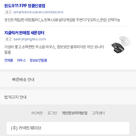
윈도우11 FPP 정품인증점
smartstore.naver.com/sbcore
광고
포인트적립/한국정품/PC,노트북 USB설치/게임용 주변기기/오피스,한컴 선택가능
지클릭커 판매점 새론장터
saeronjangteo.com
광고
가성비 좋고 손목편한 무소음 마우스, 정보보안 블루라이트 차단 모니터
필름
전제품
마우스
정보보안필름
빠른배송 안내
법적고지 안내
PC버전
로그인
개인정보처리방침
고객센터
(주) 커넥트웨이브