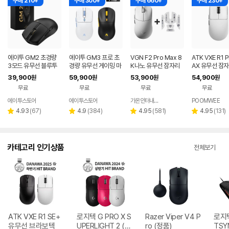
구매 210+
구매 300+
구매 660+
구매 230+
에이투 GM2 초경량
에이투 GM3 프로 초
VGN F2 Pro Max 8
ATK VXE R1 
3모드 유무선 블루투
경량 유무선 게이밍 마
K나노 유무선 잠자리
AX 유무선 잠자
스 게이밍 마우스 노트
우스 트리플모드 고감
게이밍 마우스 화이트
이밍 마우스 화
39,900
59,900
53,900
54,900
원
원
원
원
북 컴퓨터 FPS 발로란
도 USB 컴퓨터 PC 노
무료
무료
무료
무료
트
트북 GM3PRO
에이투스토어
에이투스토어
가온인터내셔날
POOMWEE
네이버
페이
리
리
리
리
4.93
(
67
)
4.9
(
384
)
4.95
(
581
)
4.95
(
131
)
별
별
별
별
뷰
뷰
뷰
뷰
점
점
점
점
수
수
수
수
카테고리 인기상품
전체보기
ATK VXE R1 SE+
로지텍 G PRO X S
Razer Viper V4 P
로지텍
유무선 브라보텍
UPERLIGHT 2 (정
ro (정품)
TSY