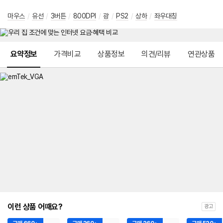
마우스
/
유선
/
3버튼
/
800DPI
/
광
/
PS2
/
상하
/
좌우대칭
메뉴 네비게이션
요약정보
가격비교
상품정보
의견/리뷰
연관상품
이런 상품 어때요?
광고