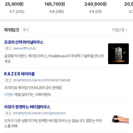
품)
25,900
원
165,700
원
249,900
원
20,
4.7
(243)
4.8
(289)
4.8
(29)
4.
파워링크
가입신청
광고
프로의 선택 파이널마우스
www.offnon.kr
광고
글로벌 하이엔드 게이밍 마우스, FinalMouse의 독보적 기술력을 만나보
세요
R A Z E R 레이저몰
smartstore.naver.com/razermarket
광고
프리미엄 게이밍기어 RAZER 공식 판매점
이벤트
매월 달라지는, 리뷰이벤트
리뷰가 증명하는 버티컬마우스
smartstore.naver.com/gracecnc
광고
모두가 다른 상황이기에, 완벽한 버티컬 마우스는 없습니다. 알맞는 마우
스를 위해