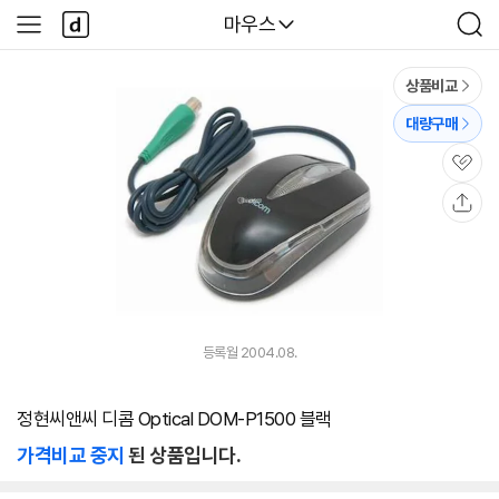
본문 바로가기
다
다나와
마우스
사
검
나
이
색
와
드
메
메
상품비교
인
뉴
대량구매
관
심
공
유
등록월 2004.08.
정현씨앤씨 디콤 Optical DOM-P1500 블랙
가격비교 중지
된 상품입니다.