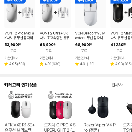
구매 660+
구매 360+
구매 260+
구매 520+
VGN F2 Pro Max 8
VGN F2 Ultra+ 8K
VGN Dragonfly3 M
VGN F2 Mast
K나노 유무선 잠자리
나노 초고속충전 유무
aster+ 무선 잠자리
나노 유무선 잠
게이밍 마우스 화이트
선 잠자리 게이밍 마우
게이밍 마우스+젠더
이밍 마우스+
53,900
68,900
68,900
41,230
원
원
원
원
스 화이트
화이트
프 블랙
무료
무료
무료
무료
가온인터내셔날
가온인터내셔날
가온인터내셔날
가온인터내셔날
네이버
네이버
네이버
페이
페이
페이
리
리
리
리
4.95
(
581
)
4.91
(
630
)
4.91
(
120
)
4.93
(
285
)
별
별
별
별
뷰
뷰
뷰
뷰
점
점
점
점
수
수
수
수
카테고리 인기상품
전체보기
ATK VXE R1 SE+
로지텍 G PRO X S
Razer Viper V4 P
로지텍
유무선 브라보텍
UPERLIGHT 2 (정
ro (정품)
TSY