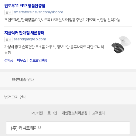
윈도우11 FPP 정품인증점
smartstore.naver.com/sbcore
광고
포인트적립/한국정품/PC,노트북 USB설치/게임용 주변기기/오피스,한컴 선택가능
지클릭커 판매점 새론장터
saeronjangteo.com
광고
가성비 좋고 손목편한 무소음 마우스, 정보보안 블루라이트 차단 모니터
필름
전제품
마우스
정보보안필름
빠른배송 안내
법적고지 안내
PC버전
로그인
개인정보처리방침
고객센터
(주) 커넥트웨이브