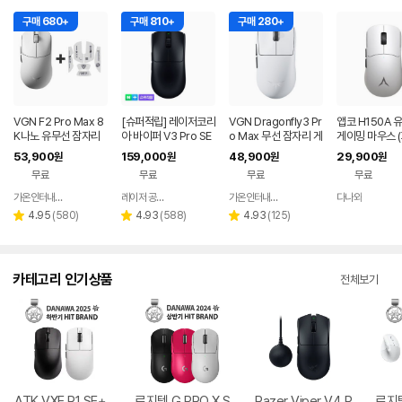
구매 680+
구매 810+
구매 280+
VGN F2 Pro Max 8
[슈퍼적립] 레이저코리
VGN Dragonfly3 Pr
앱코 H150A 
K나노 유무선 잠자리
아 바이퍼 V3 Pro SE
o Max 무선 잠자리 게
게이밍 마우스 
게이밍 마우스 화이트
바브삼 e스포츠 무선
이밍 마우스+젠더 화
트)
53,900
159,000
48,900
29,900
원
원
원
원
게이밍 마우스
이트
무료
무료
무료
무료
가온인터내셔날
레이저 공식스토어
가온인터내셔날
다나와
네이버
네이버
네이버
네이버
페이
페이
페이
페이
리
리
리
4.95
(
580
)
4.93
(
588
)
4.93
(
125
)
별
별
별
뷰
뷰
뷰
점
점
점
수
수
수
카테고리 인기상품
전체보기
ATK VXE R1 SE+
로지텍 G PRO X S
Razer Viper V4 P
로지텍