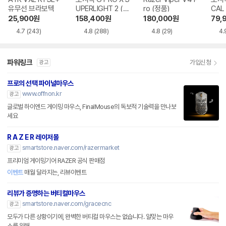
유무선 브라보텍
UPERLIGHT 2 (정
ro (정품)
CAL
품)
25,900
원
158,400
원
180,000
원
79,
4.7
(243)
4.8
(288)
4.8
(29)
4.
파워링크
가입신청
광고
프로의 선택 파이널마우스
www.offnon.kr
광고
글로벌 하이엔드 게이밍 마우스, FinalMouse의 독보적 기술력을 만나보
세요
R A Z E R 레이저몰
smartstore.naver.com/razermarket
광고
프리미엄 게이밍기어 RAZER 공식 판매점
이벤트
매월 달라지는, 리뷰이벤트
리뷰가 증명하는 버티컬마우스
smartstore.naver.com/gracecnc
광고
모두가 다른 상황이기에, 완벽한 버티컬 마우스는 없습니다. 알맞는 마우
스를 위해