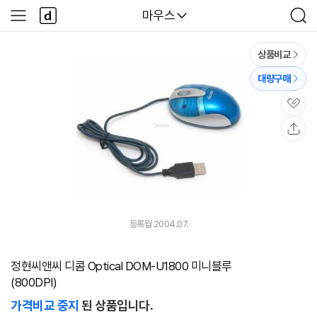
본문 바로가기
다
다나와
마우스
사
검
나
이
색
와
드
메
메
상품비교
인
뉴
대량구매
관
심
공
유
등록월 2004.07.
정현씨앤씨 디콤 Optical DOM-U1800 미니블루
(800DPI)
가격비교 중지
된 상품입니다.