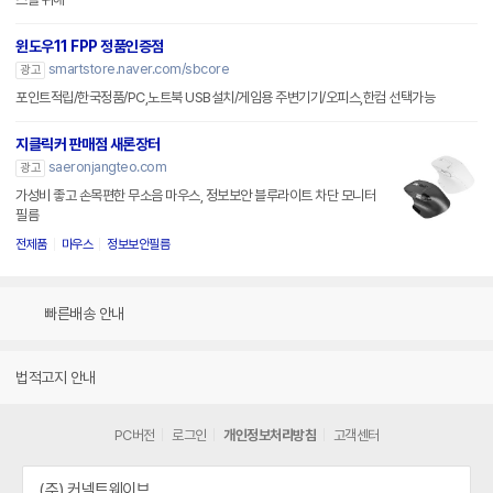
윈도우11 FPP 정품인증점
smartstore.naver.com/sbcore
광고
포인트적립/한국정품/PC,노트북 USB설치/게임용 주변기기/오피스,한컴 선택가능
지클릭커 판매점 새론장터
saeronjangteo.com
광고
가성비 좋고 손목편한 무소음 마우스, 정보보안 블루라이트 차단 모니터
필름
전제품
마우스
정보보안필름
빠른배송 안내
법적고지 안내
PC버전
로그인
개인정보처리방침
고객센터
(주) 커넥트웨이브