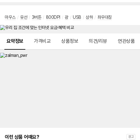
마우스
/
유선
/
3버튼
/
800DPI
/
광
/
USB
/
상하
/
좌우대칭
메뉴 네비게이션
요약정보
가격비교
상품정보
의견/리뷰
연관상품
이런 상품 어때요?
광고