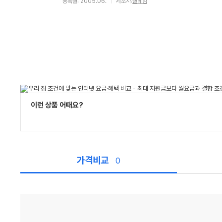
등록월: 2005.06.
제조사:
엘레컴
이런 상품 어때요?
가격비교
0
가
격
비
교