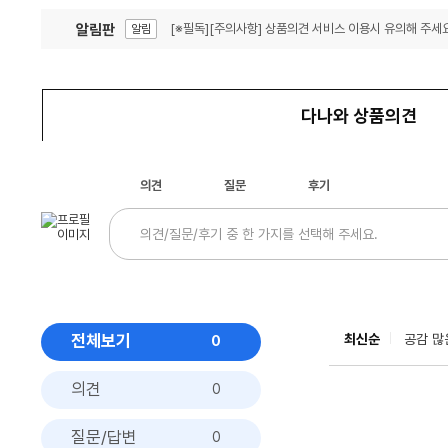
알림판
[※필독][주의사항] 상품의견 서비스 이용시 유의해 주세요
알림
잦은 오류, PC속도 잡자! PC안정화 위해 이건 꼭!
알림
다나와 상품의견
의견
질문
후기
전체보기
최신순
공감 많
0
의견
0
질문/답변
0