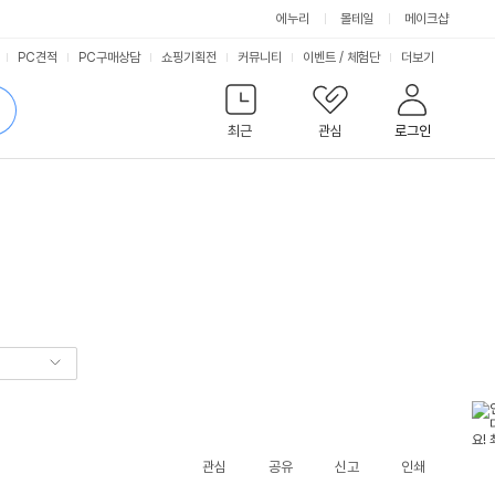
에누리
몰테일
메이크샵
서
PC견적
PC구매상담
쇼핑기획전
커뮤니티
이벤트
/
체험단
더보기
비
검
색
최근
관심
로그인
스
관심
공유
신고
인쇄