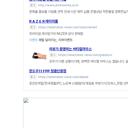
광고
http://www.jknetworks.co.kr
판촉물 홍보물 기념품 견적 인쇄 시안 제작 납품 친절상담 착한품질 정확한납
R A Z E R 레이저몰
광고
https://smartstore.naver.com/razermarket
프리미엄 게이밍기어 RAZER 공식 판매점
이벤트
매월 달라지는, 리뷰이벤트
리뷰가 증명하는 버티컬마우스
광고
https://smartstore.naver.com/gracecnc
모두가 다른 상황이기에, 완벽한 버티컬 마우스는 없습니다. 
윈도우11 FPP 정품인증점
광고
https://smartstore.naver.com/sbcore
포인트적립/한국정품/PC,노트북 USB설치/게임용 주변기기/오피스,한컴 선