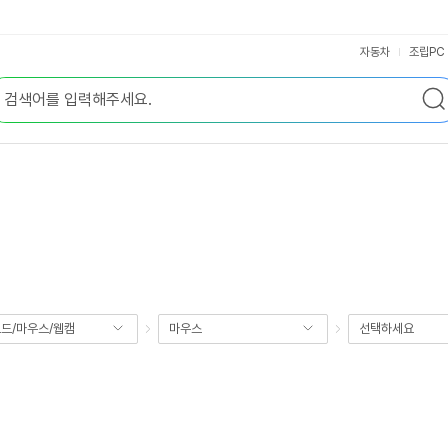
자동차
조립PC
드/마우스/웹캠
마우스
선택하세요