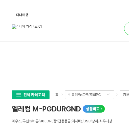
엘
다나와 앱
레
컴
통
M
합
-
검
P
색
G
D
U
R
G
N
D
:
다
나
와
가
격
비
교
전체 카테고리
컴퓨터/노트북/조립PC
키보
홈
엘레컴 M-PGDURGND
상품비교
상
마우스
/
무선
/
3버튼
/
800DPI
/
광
/
전용동글(리시버)
/
USB
/
상하
/
좌우대칭
세
스