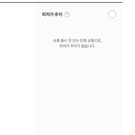
툴
최저가 추이
알
팁
림
보
받
기
기
상품 출시 전 또는 단종 상품으로,
최저가 추이가 없습니다.