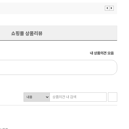
이
다
전
음
보
보
기
기
쇼핑몰 상품리뷰
내 상품의견 모음