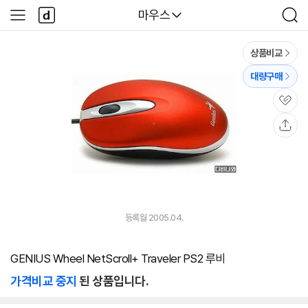
본문 바로가기
다
다나와
마우스
사
검
나
이
색
와
드
메
메
상품비교
인
뉴
대량구매
관
심
공
유
등록월 2005.04.
GENIUS Wheel NetScroll+ Traveler PS2 루비
가격비교 중지
된 상품입니다.