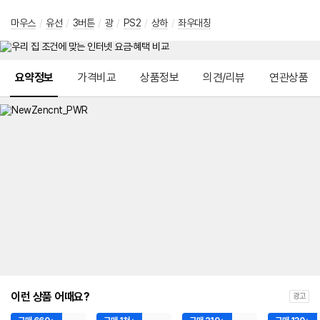
마우스
/
유선
/
3버튼
/
광
/
PS2
/
상하
/
좌우대칭
메뉴 네비게이션
요약정보
가격비교
상품정보
의견/리뷰
연관상품
이런 상품 어때요?
광고