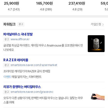
품)
SS
25,900
원
165,700
원
237,410
원
59,
4.7
(243)
4.8
(289)
4.8
(29)
5.
파워링크
가입신청
광고
파이널마우스 국내 정발
www.offnon.kr
광고
글로벌 최상급 하이엔드 게이밍 마우스 finalmouse를 오프앤온에서 만
나보세요
R A Z E R 레이저몰
smartstore.naver.com/razermarket
광고
프리미엄 게이밍기어 RAZER 공식 판매점
이벤트
매월 달라지는, 리뷰이벤트
리뷰가 증명하는 버티컬마우스
smartstore.naver.com/gracecnc
광고
모두가 다른 상황이기에, 완벽한 버티컬 마우스는 없습니다. 알맞는 마우
스를 위해