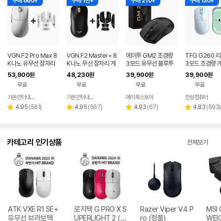
구매 660+
구매 1천+
구매 210+
구매 130+
VGN F2 Pro Max 8
VGN F2 Master+ 8
에이투 GM2 초경량
TFG G260 
K나노 유무선 잠자리
K나노 무선 잠자리 게
3모드 유무선 블루투
3모드 초경량 
게이밍 마우스 화이트
이밍 마우스+그립테이
스 게이밍 마우스 노트
마우스 머랭
53,900
48,230
39,900
39,900
원
원
원
원
프 블랙
북 컴퓨터 FPS 발로란
무료
무료
무료
무료
트
가온인터내셔날
가온인터내셔날
에이투스토어
한성컴퓨터
네이버
네이버
페이
페이
리
리
리
리
4.95
(
581
)
4.95
(
567
)
4.93
(
67
)
4.83
(
593
)
별
별
별
별
뷰
뷰
뷰
뷰
점
점
점
점
수
수
수
수
카테고리 인기상품
전체보기
ATK VXE R1 SE+
로지텍 G PRO X S
Razer Viper V4 P
MSI 
유무선 브라보텍
UPERLIGHT 2 (정
ro (정품)
WEI