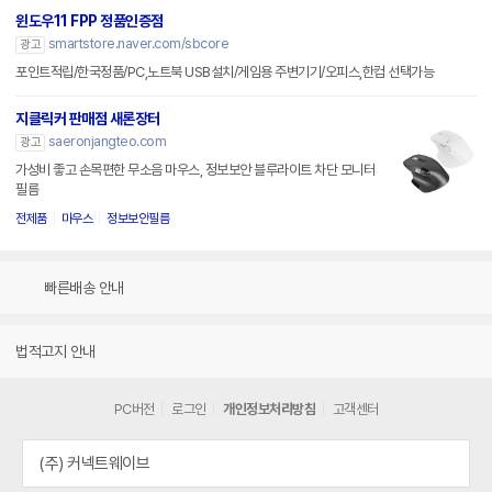
윈도우11 FPP 정품인증점
smartstore.naver.com/sbcore
광고
포인트적립/한국정품/PC,노트북 USB설치/게임용 주변기기/오피스,한컴 선택가능
지클릭커 판매점 새론장터
saeronjangteo.com
광고
가성비 좋고 손목편한 무소음 마우스, 정보보안 블루라이트 차단 모니터
필름
전제품
마우스
정보보안필름
빠른배송 안내
법적고지 안내
PC버전
로그인
개인정보처리방침
고객센터
(주) 커넥트웨이브