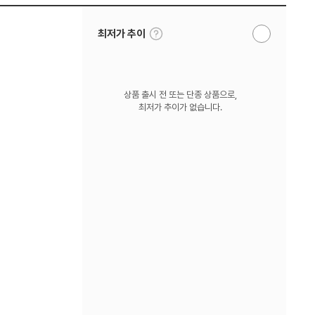
툴
최저가 추이
알
팁
림
보
받
기
기
상품 출시 전 또는 단종 상품으로,
최저가 추이가 없습니다.