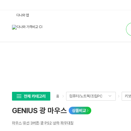
G
다나와 앱
E
N
통
I
합
U
검
S
색
광
마
우
스
:
다
나
와
가
격
비
교
전체 카테고리
컴퓨터/노트북/조립PC
키보
홈
GENIUS 광 마우스
상품비교
상
마우스
/
유선
/
3버튼
/
광
/
PS2
/
상하
/
좌우대칭
세
스