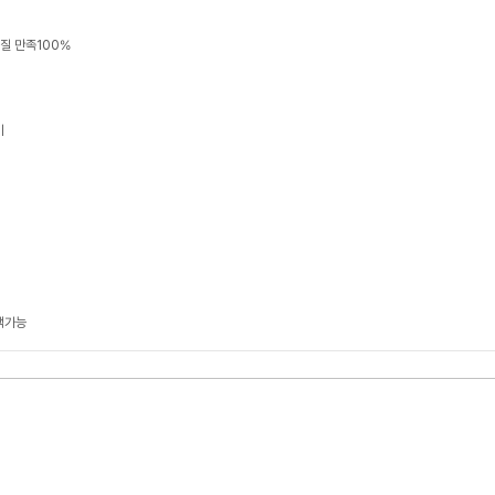
품질 만족100%
기
택가능