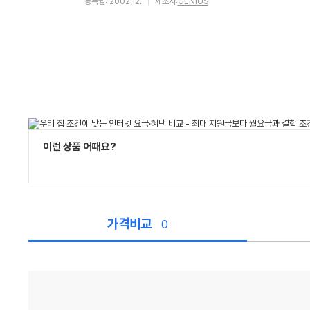
등록월: 2002.12.
제조사:
GENIUS
이런 상품 어때요?
가격비교
0
가
격
비
교