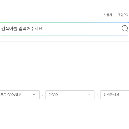
자동차
조립PC
드/마우스/웹캠
마우스
선택하세요