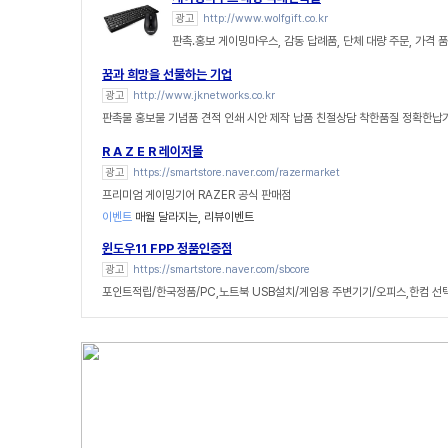
광고
http://www.wolfgift.co.kr
판촉.홍보 게이밍마우스, 감동 답례품, 단체 대량 주문, 가격 
꿈과 희망을 선물하는 기업
광고
http://www.jknetworks.co.kr
판촉물 홍보물 기념품 견적 인쇄 시안 제작 납품 친절상담 착한품질 정확한납
R A Z E R 레이저몰
광고
https://smartstore.naver.com/razermarket
프리미엄 게이밍기어 RAZER 공식 판매점
이벤트
매월 달라지는, 리뷰이벤트
윈도우11 FPP 정품인증점
광고
https://smartstore.naver.com/sbcore
포인트적립/한국정품/PC,노트북 USB설치/게임용 주변기기/오피스,한컴 선