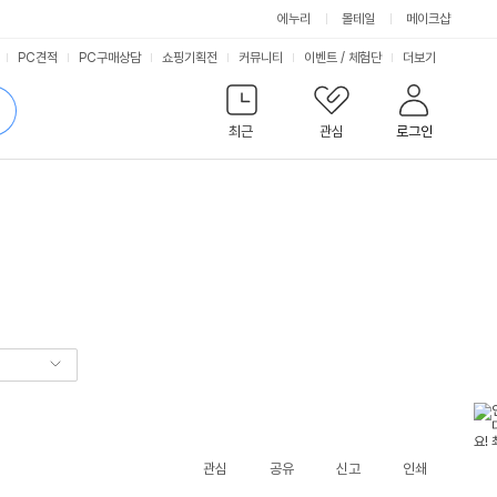
에누리
몰테일
메이크샵
서
PC견적
PC구매상담
쇼핑기획전
커뮤니티
이벤트
/
체험단
더보기
비
검
색
최근
관심
로그인
스
관심
공유
신고
인쇄