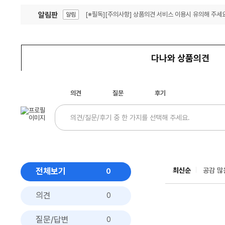
알림판
[※필독][주의사항] 상품의견 서비스 이용시 유의해 주세요
알림
잦은 오류, PC속도 잡자! PC안정화 위해 이건 꼭!
알림
다나와 상품의견
의견
질문
후기
전체보기
최신순
공감 많
0
의견
0
질문/답변
0