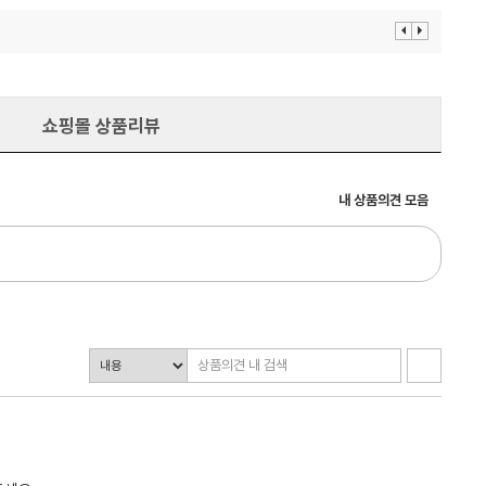
이
다
전
음
보
보
기
기
쇼핑몰 상품리뷰
내 상품의견 모음