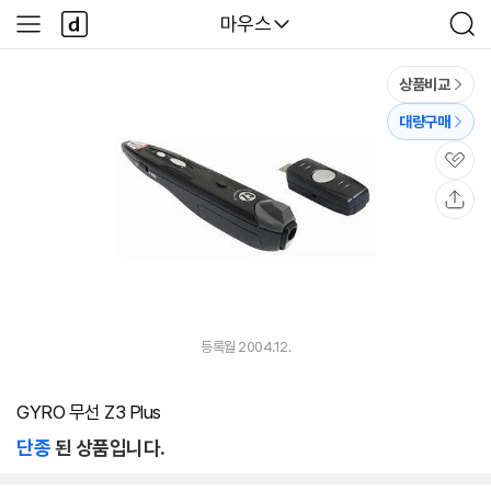
본문 바로가기
다
다나와
마우스
사
검
나
이
색
와
드
메
메
상품비교
인
뉴
대량구매
관
심
공
유
등록월 2004.12.
GYRO 무선 Z3 Plus
단종
된 상품입니다.