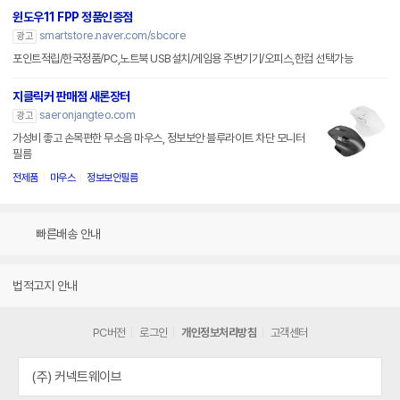
윈도우11 FPP 정품인증점
smartstore.naver.com/sbcore
광고
포인트적립/한국정품/PC,노트북 USB설치/게임용 주변기기/오피스,한컴 선택가능
지클릭커 판매점 새론장터
saeronjangteo.com
광고
가성비 좋고 손목편한 무소음 마우스, 정보보안 블루라이트 차단 모니터
필름
전제품
마우스
정보보안필름
빠른배송 안내
법적고지 안내
PC버전
로그인
개인정보처리방침
고객센터
(주) 커넥트웨이브