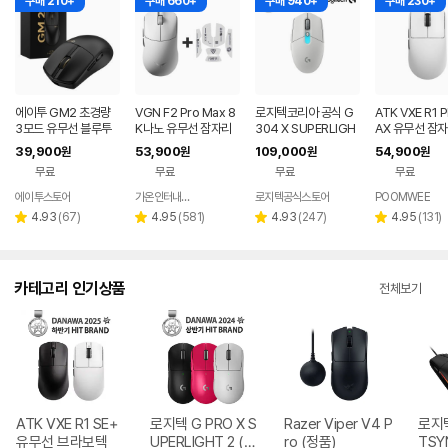
구매 210+
구매 660+
구매 940+
구매 230+
에이투 GM2 초경량
VGN F2 Pro Max 8
로지텍코리아 공식 G
ATK VXE R1 
3모드 유무선 블루투
K나노 유무선 잠자리
304 X SUPERLIGH
AX 유무선 잠자
스 게이밍 마우스 노트
게이밍 마우스 화이트
T 게이밍 마우스 화이
이밍 마우스 화
39,900
53,900
109,000
54,900
원
원
원
원
북 컴퓨터 FPS 발로란
트
무료
무료
무료
무료
트
에이투스토어
가온인터내셔날
로지텍공식스토어
POOMWEE
네이버
페이
리
리
리
리
4.93
(
67
)
4.95
(
581
)
4.93
(
247
)
4.95
(
131
)
별
별
별
별
뷰
뷰
뷰
뷰
점
점
점
점
수
수
수
수
카테고리 인기상품
전체보기
ATK VXE R1 SE+
로지텍 G PRO X S
Razer Viper V4 P
로지텍
유무선 브라보텍
UPERLIGHT 2 (정
ro (정품)
TSY