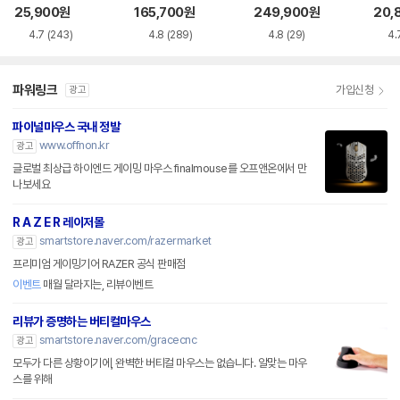
품)
25,900
원
165,700
원
249,900
원
20,
4.7
(243)
4.8
(289)
4.8
(29)
4.
파워링크
가입신청
광고
파이널마우스 국내 정발
www.offnon.kr
광고
글로벌 최상급 하이엔드 게이밍 마우스 finalmouse를 오프앤온에서 만
나보세요
R A Z E R 레이저몰
smartstore.naver.com/razermarket
광고
프리미엄 게이밍기어 RAZER 공식 판매점
이벤트
매월 달라지는, 리뷰이벤트
리뷰가 증명하는 버티컬마우스
smartstore.naver.com/gracecnc
광고
모두가 다른 상황이기에, 완벽한 버티컬 마우스는 없습니다. 알맞는 마우
스를 위해