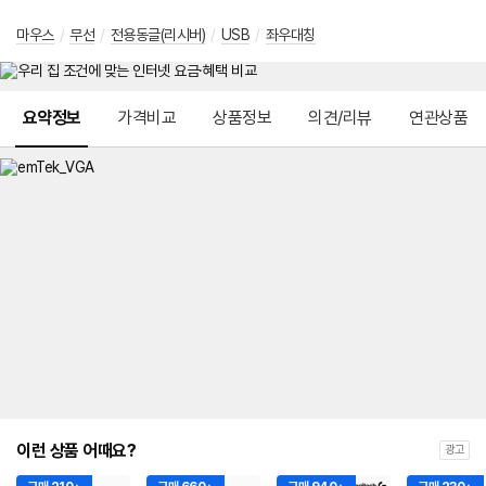
마우스
/
무선
/
전용동글(리시버)
/
USB
/
좌우대칭
메뉴 네비게이션
요약정보
가격비교
상품정보
의견/리뷰
연관상품
이런 상품 어때요?
광고