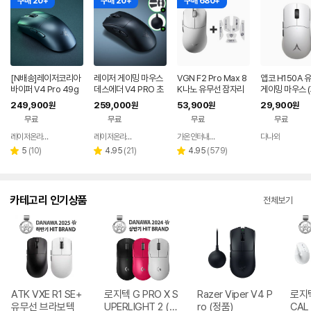
구매 20+
구매 20+
구매 680+
[N배송]레이저코리아
레이저 게이밍 마우스
VGN F2 Pro Max 8
앱코 H150A 
바이퍼 V4 Pro 49g
데스에더 V4 PRO 초
K나노 유무선 잠자리
게이밍 마우스 
초경량 무선 게이밍 마
경량 FPS 프로 무선 마
게이밍 마우스 화이트
트)
249,900
259,000
53,900
29,900
원
원
원
원
우스 바브사 [오늘주문
우스
무료
무료
무료
무료
내일도착]
레이저온라인스토어
레이저온라인스토어
가온인터내셔날
다나와
네이버
네이버
네이버
네이버
페이
페이
페이
페이
리
리
리
5
(
10
)
4.95
(
21
)
4.95
(
579
)
별
별
별
뷰
뷰
뷰
점
점
점
수
수
수
카테고리 인기상품
전체보기
ATK VXE R1 SE+
로지텍 G PRO X S
Razer Viper V4 P
로지텍
유무선 브라보텍
UPERLIGHT 2 (정
ro (정품)
CAL