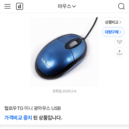
본문 바로가기
다
다나와
마우스
사
검
나
이
색
와
드
메
메
상품비교
인
뉴
대량구매
관
심
공
유
등록월 2005.04.
헬로우TG 미니 광마우스 USB
가격비교 중지
된 상품입니다.