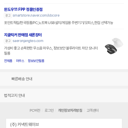
윈도우11 FPP 정품인증점
smartstore.naver.com/sbcore
광고
포인트적립/한국정품/PC,노트북 USB설치/게임용 주변기기/오피스,한컴 선택가능
지클릭커 판매점 새론장터
saeronjangteo.com
광고
가성비 좋고 손목편한 무소음 마우스, 정보보안 블루라이트 차단 모니터
필름
전제품
마우스
정보보안필름
빠른배송 안내
법적고지 안내
PC버전
로그인
개인정보처리방침
고객센터
(주) 커넥트웨이브