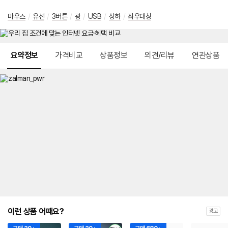
마우스
/
유선
/
3버튼
/
광
/
USB
/
상하
/
좌우대칭
메뉴 네비게이션
요약정보
가격비교
상품정보
의견/리뷰
연관상품
이런 상품 어때요?
광고