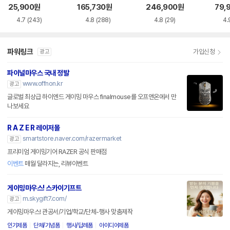
품)
25,900
원
165,730
원
246,900
원
79,
4.7
(243)
4.8
(288)
4.8
(29)
4.
파워링크
가입신청
광고
파이널마우스 국내 정발
www.offnon.kr
광고
글로벌 최상급 하이엔드 게이밍 마우스 finalmouse를 오프앤온에서 만
나보세요
R A Z E R 레이저몰
smartstore.naver.com/razermarket
광고
프리미엄 게이밍기어 RAZER 공식 판매점
이벤트
매월 달라지는, 리뷰이벤트
게이밍마우스! 스카이기프트
m.skygift7.com/
광고
게이밍마우스! 관공서/기업/학교/단체-행사 맞춤제작
인기제품
단체/기념품
행사/답례품
아이디어제품