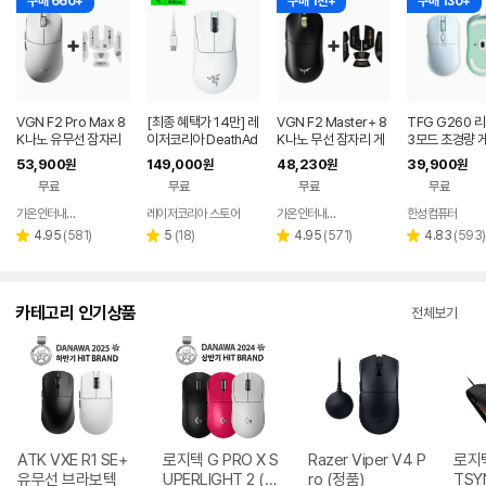
구매 660+
구매 1천+
구매 130+
VGN F2 Pro Max 8
[최종 혜택가 14만] 레
VGN F2 Master+ 8
TFG G260 
K나노 유무선 잠자리
이저코리아 DeathAd
K나노 무선 잠자리 게
3모드 초경량 
게이밍 마우스 화이트
der V3 Pro e스포츠
이밍 마우스+그립테이
마우스 머랭
53,900
149,000
48,230
39,900
원
원
원
원
무선 게이밍 마우스 화
프 블랙
무료
무료
무료
무료
이트
가온인터내셔날
레이저코리아 스토어
가온인터내셔날
한성컴퓨터
네이버
네이버
페이
페이
리
리
리
리
4.95
(
581
)
5
(
18
)
4.95
(
571
)
4.83
(
593
)
별
별
별
별
뷰
뷰
뷰
뷰
점
점
점
점
수
수
수
수
카테고리 인기상품
전체보기
ATK VXE R1 SE+
로지텍 G PRO X S
Razer Viper V4 P
로지텍
유무선 브라보텍
UPERLIGHT 2 (정
ro (정품)
TSY