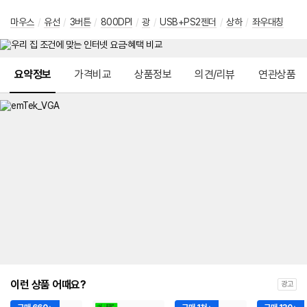
마우스
/
유선
/
3버튼
/
800DPI
/
광
/
USB+PS2젠더
/
상하
/
좌우대칭
메뉴 네비게이션
요약정보
가격비교
상품정보
의견/리뷰
연관상품
이런 상품 어때요?
광고