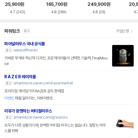
품)
25,900
원
165,700
원
249,900
원
20,
4.7
(243)
4.8
(289)
4.8
(29)
4.
파워링크
가입신청
광고
파이널마우스 국내 공식몰
www.offnon.kr
광고
가벼운 무게와 혁신적 디자인, 프로게이머들이 선택한 기술력, FinalMou
se
R A Z E R 레이저몰
smartstore.naver.com/razermarket
광고
프리미엄 게이밍기어 RAZER 공식 판매점
이벤트
매월 달라지는, 리뷰이벤트
리뷰가 증명하는 버티컬마우스
smartstore.naver.com/gracecnc
광고
모두가 다른 상황이기에, 완벽한 버티컬 마우스는 없습니다. 알맞는 마우
스를 위해