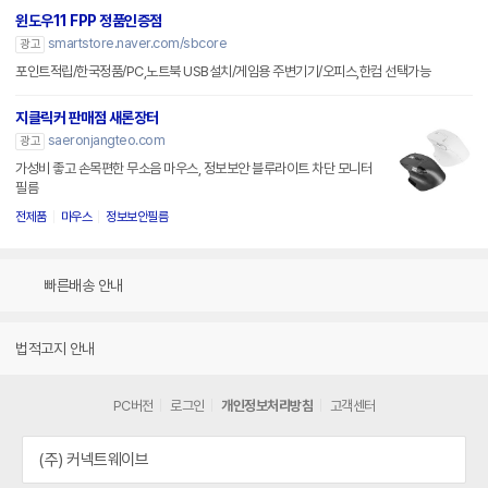
윈도우11 FPP 정품인증점
smartstore.naver.com/sbcore
광고
포인트적립/한국정품/PC,노트북 USB설치/게임용 주변기기/오피스,한컴 선택가능
지클릭커 판매점 새론장터
saeronjangteo.com
광고
가성비 좋고 손목편한 무소음 마우스, 정보보안 블루라이트 차단 모니터
필름
전제품
마우스
정보보안필름
빠른배송 안내
법적고지 안내
PC버전
로그인
개인정보처리방침
고객센터
(주) 커넥트웨이브