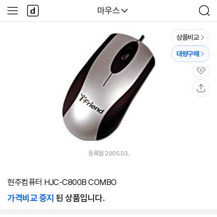
본문 바로가기
다
다나와
마우스
사
검
나
이
색
와
드
메
메
상품비교
인
뉴
대량구매
관
심
공
유
등록월 2005.03.
현주컴퓨터 HJC-C800B COMBO
가격비교 중지
된 상품입니다.