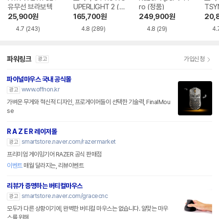
유무선 브라보텍
UPERLIGHT 2 (정
ro (정품)
TSY
품)
25,900
원
165,700
원
249,900
원
20,
4.7
(243)
4.8
(289)
4.8
(29)
4.
파워링크
가입신청
광고
파이널마우스 국내 공식몰
www.offnon.kr
광고
가벼운 무게와 혁신적 디자인, 프로게이머들이 선택한 기술력, FinalMou
se
R A Z E R 레이저몰
smartstore.naver.com/razermarket
광고
프리미엄 게이밍기어 RAZER 공식 판매점
이벤트
매월 달라지는, 리뷰이벤트
리뷰가 증명하는 버티컬마우스
smartstore.naver.com/gracecnc
광고
모두가 다른 상황이기에, 완벽한 버티컬 마우스는 없습니다. 알맞는 마우
스를 위해