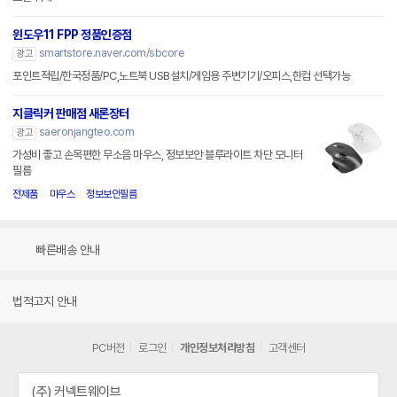
윈도우11 FPP 정품인증점
smartstore.naver.com/sbcore
광고
포인트적립/한국정품/PC,노트북 USB설치/게임용 주변기기/오피스,한컴 선택가능
지클릭커 판매점 새론장터
saeronjangteo.com
광고
가성비 좋고 손목편한 무소음 마우스, 정보보안 블루라이트 차단 모니터
필름
전제품
마우스
정보보안필름
빠른배송 안내
법적고지 안내
PC버전
로그인
개인정보처리방침
고객센터
(주) 커넥트웨이브