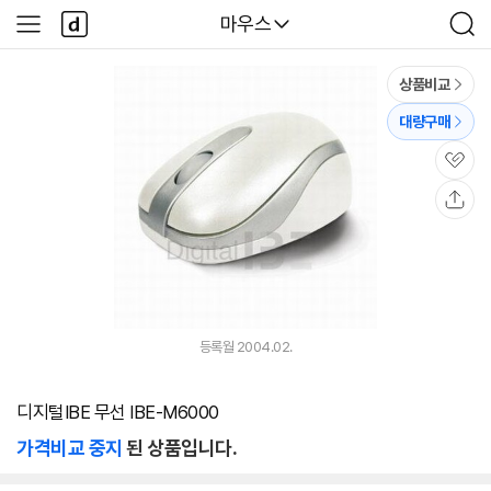
본문 바로가기
다
다나와
마우스
사
검
나
이
색
와
드
메
메
상품비교
인
뉴
대량구매
관
심
공
유
등록월 2004.02.
디지털IBE 무선 IBE-M6000
가격비교 중지
된 상품입니다.