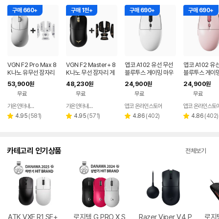
구매 660+
구매 1천+
구매 690+
구매 690+
VGN F2 Pro Max 8
VGN F2 Master+ 8
앱코 A102 유선 무선
앱코 A102 유
K나노 유무선 잠자리
K나노 무선 잠자리 게
블루투스 게이밍 마우
블루투스 게이밍
게이밍 마우스 화이트
이밍 마우스+그립테이
스 화이트
스 핑크
53,900
48,230
24,900
24,900
원
원
원
원
프 블랙
무료
무료
무료
무료
가온인터내셔날
가온인터내셔날
앱코 온라인스토어
앱코 온라인스토
네이버
네이버
페이
페이
리
리
리
리
4.95
(
581
)
4.95
(
571
)
4.86
(
402
)
4.86
(
402
)
별
별
별
별
뷰
뷰
뷰
뷰
점
점
점
점
수
수
수
수
카테고리 인기상품
전체보기
ATK VXE R1 SE+
로지텍 G PRO X S
Razer Viper V4 P
로지텍