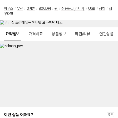
마우스
/
무선
/
3버튼
/
800DPI
/
광
/
전용동글(리시버)
/
USB
/
상하
/
좌
우대칭
메뉴 네비게이션
요약정보
가격비교
상품정보
의견/리뷰
연관상품
이런 상품 어때요?
광고