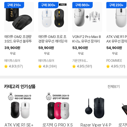
구매 210+
구매 300+
구매 660+
구매 230+
에이투 GM2 초경량
에이투 GM3 프로 초
VGN F2 Pro Max 8
ATK VXE R1 
3모드 유무선 블루투
경량 유무선 게이밍 마
K나노 유무선 잠자리
AX 유무선 잠자
스 게이밍 마우스 노트
우스 트리플모드 고감
게이밍 마우스 화이트
이밍 마우스 화
39,900
59,900
53,900
54,900
원
원
원
원
북 컴퓨터 FPS 발로란
도 USB 컴퓨터 PC 노
무료
무료
무료
무료
트
트북 GM3PRO
에이투스토어
에이투스토어
가온인터내셔날
POOMWEE
네이버
페이
리
리
리
리
4.93
(
67
)
4.9
(
384
)
4.95
(
581
)
4.95
(
131
)
별
별
별
별
뷰
뷰
뷰
뷰
점
점
점
점
수
수
수
수
카테고리 인기상품
전체보기
ATK VXE R1 SE+
로지텍 G PRO X S
Razer Viper V4 P
로지텍