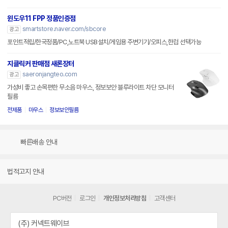
윈도우11 FPP 정품인증점
smartstore.naver.com/sbcore
광고
포인트적립/한국정품/PC,노트북 USB설치/게임용 주변기기/오피스,한컴 선택가능
지클릭커 판매점 새론장터
saeronjangteo.com
광고
가성비 좋고 손목편한 무소음 마우스, 정보보안 블루라이트 차단 모니터
필름
전제품
마우스
정보보안필름
빠른배송 안내
법적고지 안내
PC버전
로그인
개인정보처리방침
고객센터
(주) 커넥트웨이브