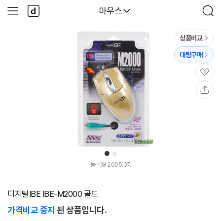
본문 바로가기
다
다나와
마우스
사
검
나
이
색
와
드
메
메
상품비교
인
뉴
대량구매
관
심
공
유
1
2
등록월 2005.07.
디지털IBE IBE-M2000 골드
가격비교 중지
된 상품입니다.