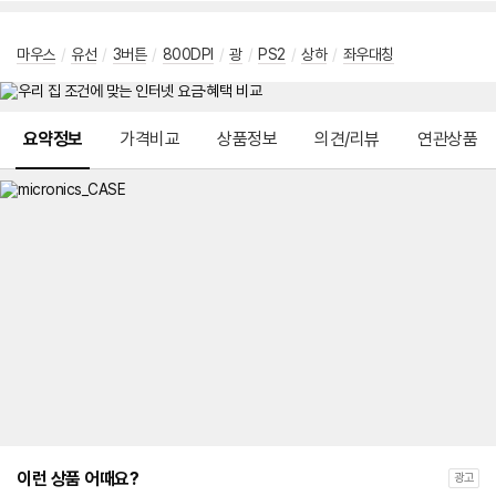
마우스
/
유선
/
3버튼
/
800DPI
/
광
/
PS2
/
상하
/
좌우대칭
메뉴 네비게이션
요약정보
가격비교
상품정보
의견/리뷰
연관상품
이런 상품 어때요?
광고