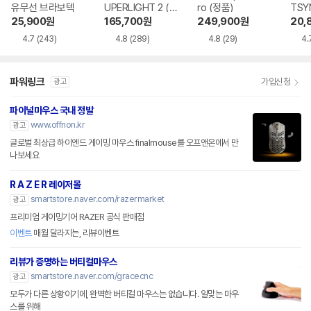
유무선 브라보텍
UPERLIGHT 2 (정
ro (정품)
TSY
품)
25,900
원
165,700
원
249,900
원
20,
4.7
(243)
4.8
(289)
4.8
(29)
4.
파워링크
가입신청
광고
파이널마우스 국내 정발
www.offnon.kr
광고
글로벌 최상급 하이엔드 게이밍 마우스 finalmouse를 오프앤온에서 만
나보세요
R A Z E R 레이저몰
smartstore.naver.com/razermarket
광고
프리미엄 게이밍기어 RAZER 공식 판매점
이벤트
매월 달라지는, 리뷰이벤트
리뷰가 증명하는 버티컬마우스
smartstore.naver.com/gracecnc
광고
모두가 다른 상황이기에, 완벽한 버티컬 마우스는 없습니다. 알맞는 마우
스를 위해